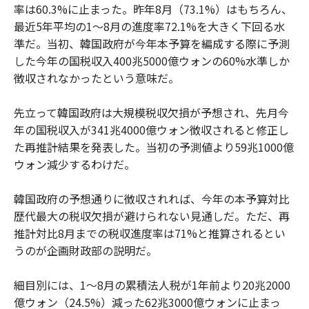
率は60.3%に止まった。昨年8月（73.1%）はもちろん、
最近5年平均の1～8月の進度率72.1%を大きく下回る水
準だ。当初、韓国政府が今年本予算を編成する際に予測
した今年の国税収入400兆5000億ウォンの60%水準しか
徴収されなかったという意味だ。
先立って韓国政府は大規模税収欠損が予想され、先月今
年の国税収入が341兆4000億ウォン徴収されると修正し
た再推計結果を発表した。当初の予測値より59兆1000億
ウォン減少するわけだ。
韓国政府の予想通りに徴収されれば、今年の本予算対比
歴代最大の税収欠損が避けられない見通しだ。ただ、再
推計対比8月までの税収進度率は71%と推算されるとい
うのが企画財政部の説明だ。
細目別には、1～8月の累積法人税が1年前より20兆2000
億ウォン（24.5%）減った62兆3000億ウォンに止まっ