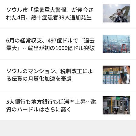
ソウル市「猛暑重大警報」が発令さ
れた4日、熱中症患者39人追加発生
6月の経常収支、497億ドルで「過去
最大」…輸出が初の1000億ドル突破
ソウルのマンション、税制改正によ
る伝貰の月貰化加速を憂慮
5大銀行も地方銀行も延滞率上昇…融
資のハードルはさらに高く