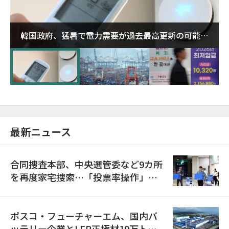
韓国政府、猛暑で電力需要が過去最高更新の可能性
に需給対応体制を点検
最新ニュース
合同捜査本部、中央選管委など9カ所
を再度家宅捜索…「投票率操作」の
資料を確保
ポスコ・フューチャーエム、国内バ
ッテリー企業とLFP正極材19万トン