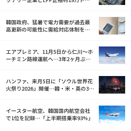
の供給契約を締結
韓国政府、猛暑で電力需要が過去最
高更新の可能性に需給対応体制を点
検
エアプレミア、11月5日から仁川〜ホ
ーチミン路線運航へ…3年2ヶ月ぶり
の再開
ハンファ、来月5日に「ソウル世界花
火祭り2026」開催…韓・米・英の3カ
国が参加
イースター航空、韓国国内航空会社
で1位を記録…「上半期搭乗率93%」