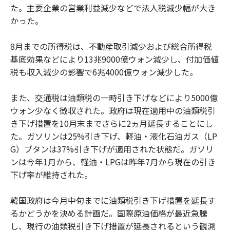
た。主要企業の営業利益減少などで法人税減少幅が大き
かった。
8月までの所得税は、不動産取引減少および総合所得税
基底効果などにより13兆9000億ウォン減少し、付加価値
税も収入減少の影響で6兆4000億ウォン減少した。
また、交通税は油類税の一時引き下げなどにより5000億
ウォン少なく徴収された。政府は現在適用中の油類税引
き下げ措置を10月末までさらに2ヵ月延長することにし
た。ガソリンは25%引き下げ、軽油・液化石油ガス（LP
G）ブタンは37%引き下げが適用された状態だ。ガソリ
ンは今年1月から、軽油・LPGは昨年7月から現在の引き
下げ率が維持された。
韓国政府は今月中旬までに油類税引き下げ措置を延長す
るかどうかを決める計画だ。国際原油価格が最近急騰
し、現行の油類税引き下げ措置が延長されるという観測