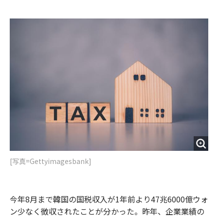
e
t
m
m
b
t
o
i
o
e
u
n
o
r
t
k
[写真=Gettyimagesbank]
今年8月まで韓国の国税収入が1年前より47兆6000億ウォ
ン少なく徴収されたことが分かった。昨年、企業業績の