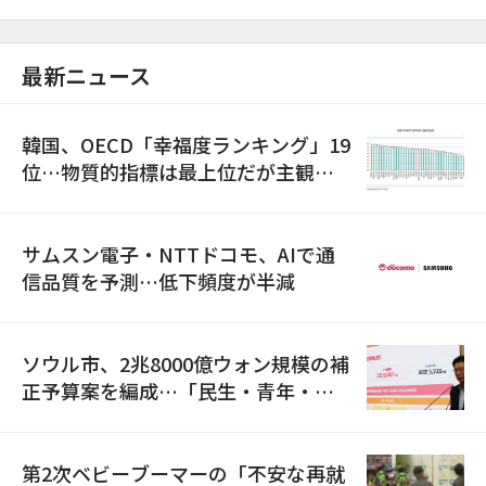
最新ニュース
韓国、OECD「幸福度ランキング」19
位…物質的指標は最上位だが主観的
満足度は最下位
サムスン電子・NTTドコモ、AIで通
信品質を予測…低下頻度が半減
ソウル市、2兆8000億ウォン規模の補
正予算案を編成…「民生・青年・安
全」に8100億ウォンを集中投資
第2次ベビーブーマーの「不安な再就