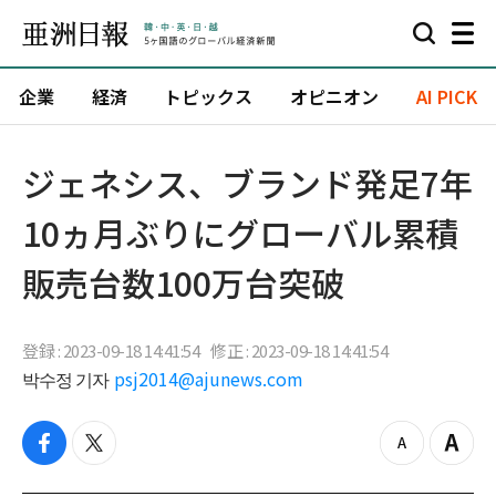
企業
経済
トピックス
オピニオン
AI PICK
​​ジェネシス、ブランド発足7年
10ヵ月ぶりにグローバル累積
販売台数100万台突破
登録 : 2023-09-18 14:41:54
修正 : 2023-09-18 14:41:54
박수정 기자
psj2014@ajunews.com
f
t
z
Z
a
w
o
o
c
i
o
o