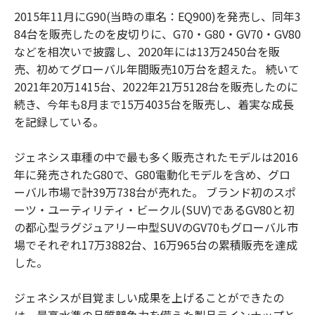
2015年11月にG90(当時の車名：EQ900)を発売し、同年3
84台を販売したのを皮切りに、G70・G80・GV70・GV80
などを相次いで披露し、2020年には13万2450台を販
売、初めてグローバル年間販売10万台を超えた。 続いて
2021年20万1415台、2022年21万5128台を販売したのに
続き、今年も8月まで15万4035台を販売し、着実な成長
を記録している。
ジェネシス車種の中で最も多く販売されたモデルは2016
年に発売されたG80で、G80電動化モデルを含め、グロ
ーバル市場で計39万738台が売れた。 ブランド初のスポ
ーツ・ユーティリティ・ビークル(SUV)であるGV80と初
の都心型ラグジュアリー中型SUVのGV70もグローバル市
場でそれぞれ17万3882台、16万965台の累積販売を達成
した。
ジェネシスが目覚ましい成果を上げることができたの
は、最高水準の品質競争力を備えた製品ラインナップと