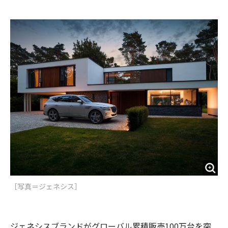
e
t
m
m
b
t
o
i
o
e
u
n
o
r
t
k
［写真＝​​ジェネシス］
ジェネシスブランドがグローバル累積販売100万台を突