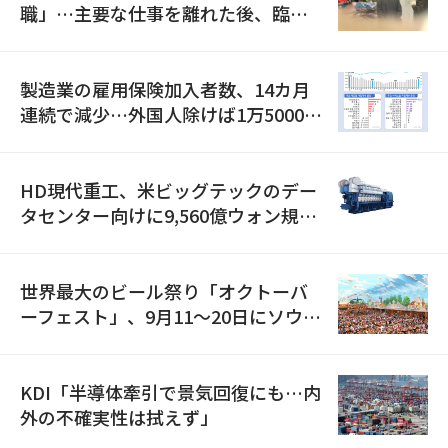
職」…主要な仕事を離れた後、臨時
職が2倍近くに急増
製造業の雇用保険加入者数、14カ月
連続で減少…外国人除けば1万5000人
減
HD現代重工、米ビッグテックのデー
タセンター向けに9,560億ウォン規模
の発電設備を受注…「過去最大」
世界最大のビール祭り「オクトーバ
ーフェスト」、9月11〜20日にソウル
で開催
KDI「半導体牽引で景気回復にも…内
外の不確実性は拭えず」