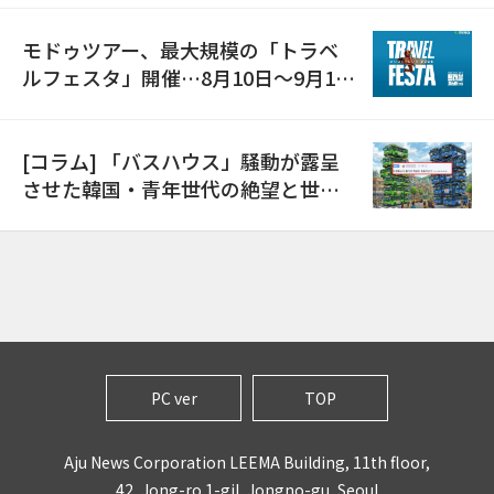
モドゥツアー、最大規模の「トラベ
ルフェスタ」開催…8月10日～9月11
日
[コラム] 「バスハウス」騒動が露呈
させた韓国・青年世代の絶望と世代
間格差
PC ver
TOP
Aju News Corporation LEEMA Building, 11th floor,
42, Jong-ro 1-gil, Jongno-gu, Seoul