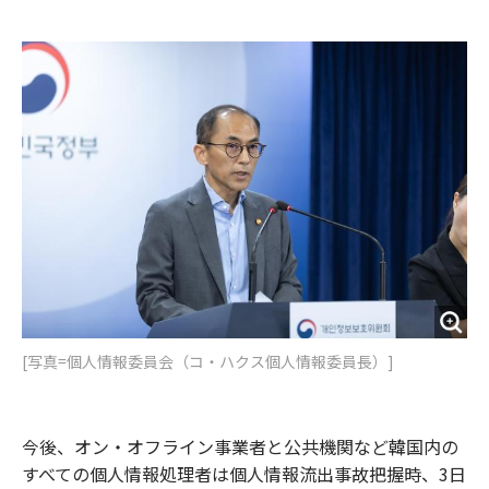
e
t
m
m
b
t
o
i
o
e
u
n
o
r
t
k
[写真=個人情報委員会（コ・ハクス個人情報委員長）]
今後、オン・オフライン事業者と公共機関など韓国内の
すべての個人情報処理者は個人情報流出事故把握時、3日