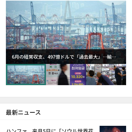
6月の経常収支、497億ドルで「過去最大」…輸出
が初の1000億ドル突破
最新ニュース
ハンファ、来月5日に「ソウル世界花