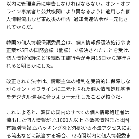
以内に管理当局に申告しなければならない。オン・オフ
ライン事業者と公共機関により異なるように適用した個
人情報流出など事故後の申告·通知関連法令が一元化さ
れてからだ。
韓国の個人情報保護委員会は、個人情報保護法施行令改
正案が5日の国務会議（閣議）で議決されたことを受け、
個人情報保護法と後続改正施行令が今月15日から施行さ
れると明らかにした。
改正された法令は、情報主体の権利を実質的に保障しな
がらオン・オフラインに二元化された個人情報処理基準
をデジタル環境に合うよう一元化したことが核心だ。
これによると、韓国の国内のすべての個人情報処理者は
流出した個人情報が △1000人以上 △敏感情報または固
有識別情報 △ハッキングなど外部から不法アクセスによ
る流出などに該当する場合、72時間以内に個人情報委ま