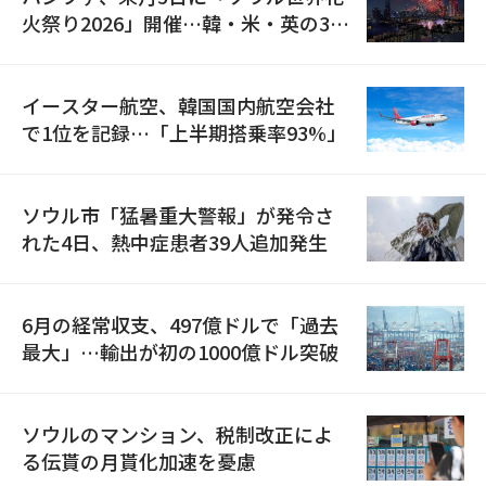
火祭り2026」開催…韓・米・英の3カ
国が参加
イースター航空、韓国国内航空会社
で1位を記録…「上半期搭乗率93%」
ソウル市「猛暑重大警報」が発令さ
れた4日、熱中症患者39人追加発生
6月の経常収支、497億ドルで「過去
最大」…輸出が初の1000億ドル突破
ソウルのマンション、税制改正によ
る伝貰の月貰化加速を憂慮