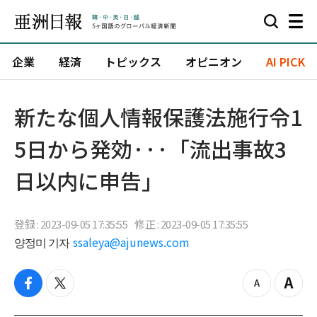
企業
経済
トピックス
オピニオン
AI PICK
新たな個人情報保護法施行令1
5日から発効···「流出事故3
日以内に申告」
登録 : 2023-09-05 17:35:55
修正 : 2023-09-05 17:35:55
양정미 기자
ssaleya@ajunews.com
f
t
z
Z
a
w
o
o
c
i
o
o