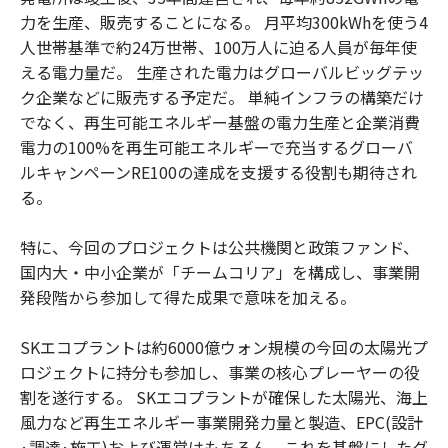
力を生産、販売することになる。 月平均300kWhを使う4
人世帯基準で約24万世帯、100万人に迫る人員が毎年使
える電力量だ。 生産された電力はグローバルビッグテッ
ク企業などに販売する予定だ。 単純インフラの構築だけ
でなく、再生可能エネルギー基盤の電力生産と企業消費
電力の100%を再生可能エネルギーで充当するグローバ
ルキャンペーンRE100の達成を支援する役割も期待され
る。
特に、今回のプロジェクトは公共機関と政策ファンド、
国内大・中小企業が「チームコリア」を構成し、事業開
発段階から参加して得た成果で意味を加える。
SKエコプラントは約6000億ウォン規模の今回の太陽光プ
ロジェクトに持分も参加し、事業の核心プレーヤーの役
割を遂行する。 SKエコプラントが確保した太陽光、海上
風力など再生エネルギー事業開発力量と製造、EPC(設計
·調達·施工)および運営はもちろん、これを基盤にしたグ