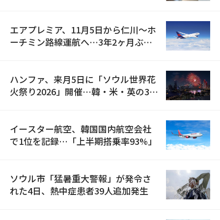
検
エアプレミア、11月5日から仁川〜ホ
ーチミン路線運航へ…3年2ヶ月ぶり
の再開
ハンファ、来月5日に「ソウル世界花
火祭り2026」開催…韓・米・英の3カ
国が参加
イースター航空、韓国国内航空会社
で1位を記録…「上半期搭乗率93%」
ソウル市「猛暑重大警報」が発令さ
れた4日、熱中症患者39人追加発生