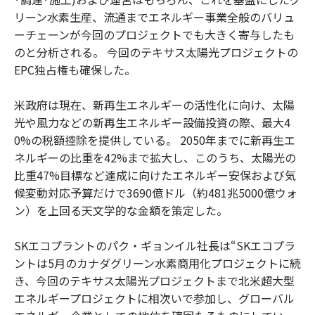
リーン水素生産、流通までエネルギー事業全般のバリュ
ーチェーンが今回のプロジェクトでも大きく寄与したも
のと分析される。 今回のテキサス太陽光プロジェクトの
EPC独占権も確保した。
米政府は現在、新再生エネルギーの活性化に向け、太陽
光や風力などの新再生エネルギー設備投資の際、最大4
0%の税額控除を提供している。 2050年までに新再生エ
ネルギーの比重を42%まで拡大し、このうち、太陽光の
比重47%目標など達成に向けたエネルギー安保および気
候変動対応予算だけで3690億ドル（約481兆5000億ウォ
ン）を上回る天文学的な金額を策定した。
SKエコプラントのパク・ギョンイル社長は“SKエコプラ
ントは5月のカナダグリーン水素商用化プロジェクトに続
き、今回のテキサス太陽光プロジェクトまで北米超大型
エネルギープロジェクトに相次いで参加し、グローバル