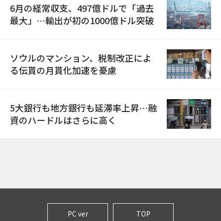
6月の経常収支、497億ドルで「過去
最大」…輸出が初の1000億ドル突破
ソウルのマンション、税制改正によ
る伝貰の月貰化加速を憂慮
5大銀行も地方銀行も延滞率上昇…融
資のハードルはさらに高く
PC ver
TOP