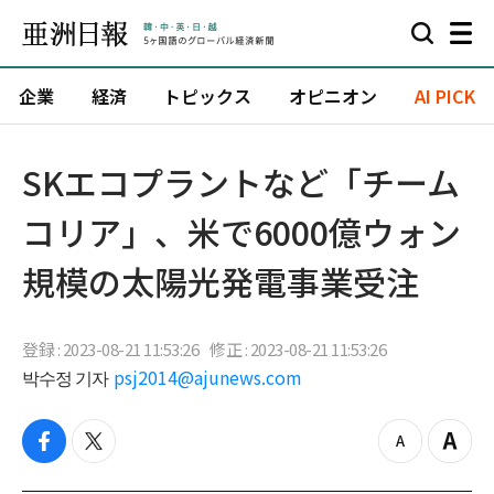
企業
経済
トピックス
オピニオン
AI PICK
​SKエコプラントなど「チーム
コリア」、米で6000億ウォン
規模の太陽光発電事業受注
登録 : 2023-08-21 11:53:26
修正 : 2023-08-21 11:53:26
박수정 기자
psj2014@ajunews.com
f
t
z
Z
a
w
o
o
c
i
o
o