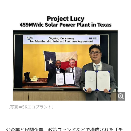
e
t
m
m
b
t
o
i
o
e
u
n
o
r
t
k
［写真＝​SKエコプラント］
公企業と民間企業、政策ファンドなどで構成された「チ