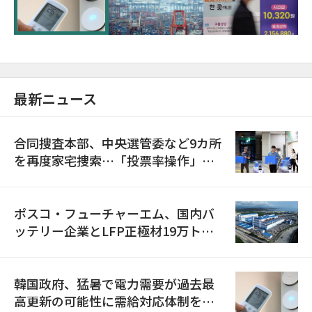
に需給対応体制を点検
最新ニュース
合同捜査本部、中央選管委など9カ所
を再度家宅捜索…「投票率操作」の
資料を確保
ポスコ・フューチャーエム、国内バ
ッテリー企業とLFP正極材19万トン
の供給契約を締結
韓国政府、猛暑で電力需要が過去最
高更新の可能性に需給対応体制を点