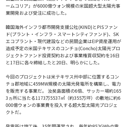
ームコリア」が6000億ウォン規模の米国超大型太陽光事
業開発および受注に成功した。
韓国海外インフラ都市開発支援公社(KIND)とPISファン
ド(プラント・インフラ・スマートシティファンド)、SK
エコプラント・現代建設などの民間企業はEIP資産運用が
造成予定の米国テキサスのコンチョ(Concho)太陽光プロ
ジェクトファンド投資契約および事業権買収契約を16日
と17日に各々締結したと20日、明らかにした。
今回のプロジェクトは米テキサス州中部に位置するコン
チョ郡地域に459MW規模の太陽光発電所を構築し、電力
を販売する事業だ。 汝矣島面積の6倍、サッカー場約165
3ヵ所に当たる1173万5537㎡（約355万坪）の敷地に約6
000億ウォンの事業費を投入する超大型太陽光プロジェ
クトだ。
発電所は竣工後、35年間運営され、毎年約852GWhの電