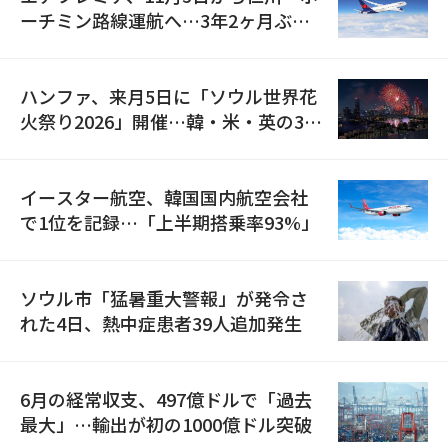
ーチミン路線運航へ…3年2ヶ月ぶり
の再開
ハンファ、来月5日に「ソウル世界花
火祭り2026」開催…韓・米・英の3カ
国が参加
イースター航空、韓国国内航空会社
で1位を記録…「上半期搭乗率93%」
ソウル市「猛暑重大警報」が発令さ
れた4日、熱中症患者39人追加発生
6月の経常収支、497億ドルで「過去
最大」…輸出が初の1000億ドル突破