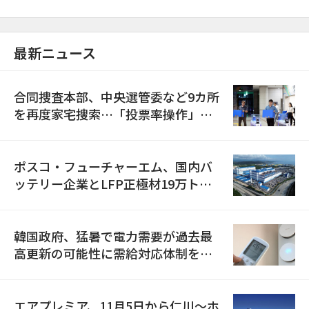
最新ニュース
合同捜査本部、中央選管委など9カ所
を再度家宅捜索…「投票率操作」の
資料を確保
ポスコ・フューチャーエム、国内バ
ッテリー企業とLFP正極材19万トン
の供給契約を締結
韓国政府、猛暑で電力需要が過去最
高更新の可能性に需給対応体制を点
検
エアプレミア、11月5日から仁川〜ホ