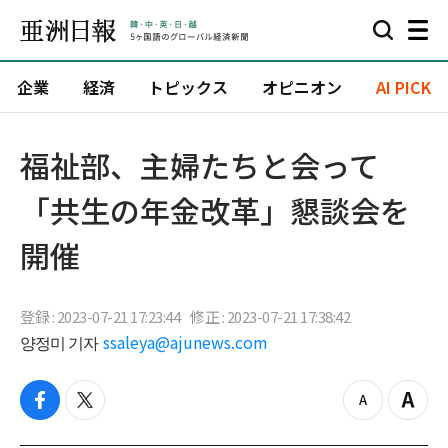
企業
経済
トピックス
オピニオン
AI PICK
福祉部、主婦たちと会って
「共生の年金改革」懇談会を
開催
登録 : 2023-07-21 17:23:44
修正 : 2023-07-21 17:38:42
양정미 기자
ssaleya@ajunews.com
f
t
z
Z
a
w
o
o
c
i
o
o