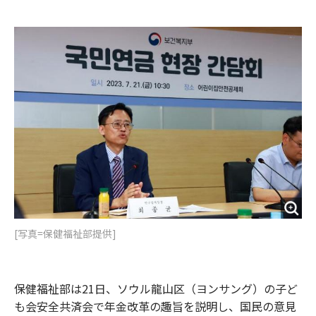
e
t
m
m
b
t
o
i
o
e
u
n
o
r
t
k
[写真=保健福祉部提供]
保健福祉部は21日、ソウル龍山区（ヨンサング）の子ど
も会安全共済会で年金改革の趣旨を説明し、国民の意見