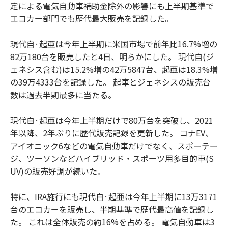
定による電気自動車補助金除外の影響にも上半期基準で
エコカー部門でも歴代最大販売を記録した。
現代自·起亜は今年上半期に米国市場で前年比16.7%増の
82万180台を販売したと4日、明らかにした。 現代自(ジ
ェネシス含む)は15.2%増の42万5847台、起亜は18.3%増
の39万4333台を記録した。 起車とジェネシスの販売台
数は過去半期最多に当たる。
現代自·起亜は今年上半期だけで80万台を突破し、2021
年以降、2年ぶりに歴代販売記録を更新した。 コナEV、
アイオニック6などの電気自動車だけでなく、スポーテー
ジ、ツーソンなどハイブリッド・スポーツ用多目的車(S
UV)の販売好調が続いた。
特に、IRA施行にも現代自·起亜は今年上半期に13万3171
台のエコカーを販売し、半期基準で歴代最高値を記録し
た。 これは全体販売の約16%を占める。 電気自動車は3