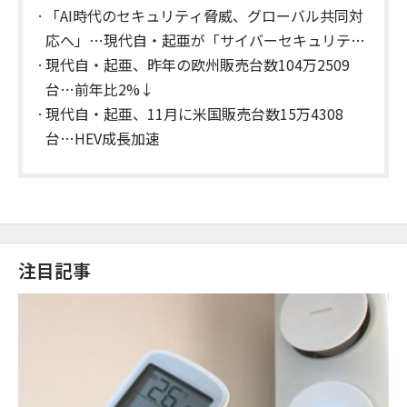
「AI時代のセキュリティ脅威、グローバル共同対
応へ」…現代自・起亜が「サイバーセキュリテ
ィ・ワーキンググループ」を発足
現代自・起亜、昨年の欧州販売台数104万2509
台…前年比2%↓
現代自・起亜、11月に米国販売台数15万4308
台…HEV成長加速
注目記事