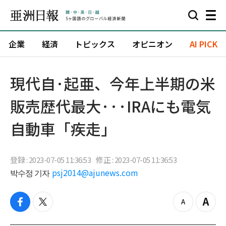
企業
経済
トピックス
オピニオン
AI PICK
現代自·起亜、今年上半期の米
販売歴代最大···IRAにも電気
自動車「疾走」
登録 : 2023-07-05 11:36:53
修正 : 2023-07-05 11:36:53
박수정 기자
psj2014@ajunews.com
f
t
z
Z
a
w
o
o
c
i
o
o