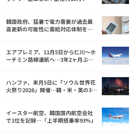
の供給契約を締結
韓国政府、猛暑で電力需要が過去最
高更新の可能性に需給対応体制を点
検
エアプレミア、11月5日から仁川〜ホ
ーチミン路線運航へ…3年2ヶ月ぶり
の再開
ハンファ、来月5日に「ソウル世界花
火祭り2026」開催…韓・米・英の3カ
国が参加
イースター航空、韓国国内航空会社
で1位を記録…「上半期搭乗率93%」