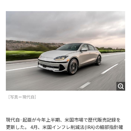
e
t
m
m
b
t
o
i
o
e
u
n
o
r
t
k
［写真＝現代自］
現代自·起亜が今年上半期、米国市場で歴代販売記録を
更新した。 4月、米国インフレ削減法(IRA)の細部指針確