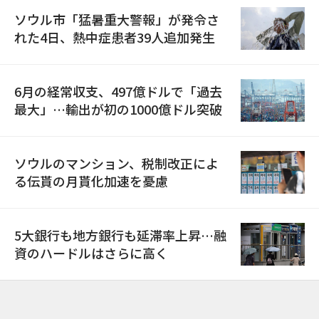
ソウル市「猛暑重大警報」が発令さ
れた4日、熱中症患者39人追加発生
6月の経常収支、497億ドルで「過去
最大」…輸出が初の1000億ドル突破
ソウルのマンション、税制改正によ
る伝貰の月貰化加速を憂慮
5大銀行も地方銀行も延滞率上昇…融
資のハードルはさらに高く