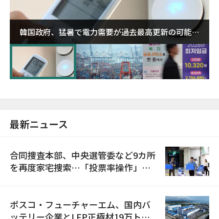
韓国政府、猛暑で電力需要が過去最高更新の可能性
に需給対応体制を点検
最新ニュース
合同捜査本部、中央選管委など9カ所
を再度家宅捜索…「投票率操作」の
資料を確保
ポスコ・フューチャーエム、国内バ
ッテリー企業とLFP正極材19万トン