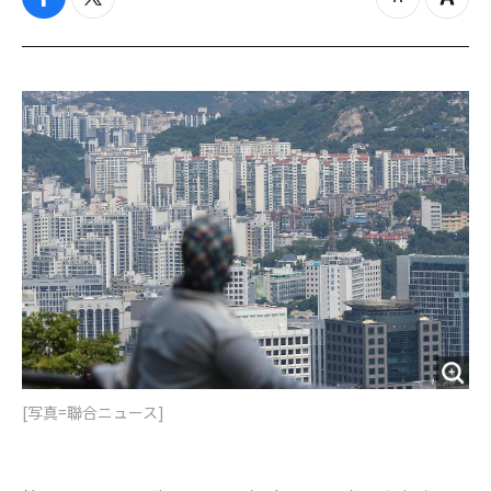
f
t
z
Z
a
w
o
o
c
i
o
o
e
t
m
m
b
t
o
i
o
e
u
n
o
r
t
k
[写真=聯合ニュース]