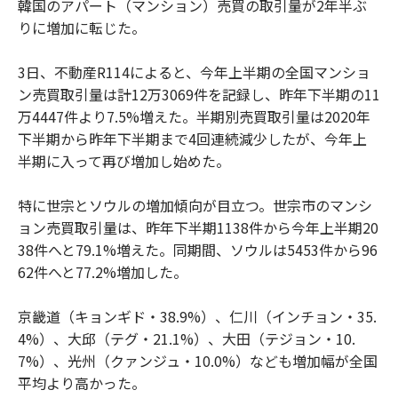
韓国のアパート（マンション）売買の取引量が2年半ぶ
りに増加に転じた。
3日、不動産R114によると、今年上半期の全国マンショ
ン売買取引量は計12万3069件を記録し、昨年下半期の11
万4447件より7.5%増えた。半期別売買取引量は2020年
下半期から昨年下半期まで4回連続減少したが、今年上
半期に入って再び増加し始めた。
特に世宗とソウルの増加傾向が目立つ。世宗市のマンシ
ョン売買取引量は、昨年下半期1138件から今年上半期20
38件へと79.1%増えた。同期間、ソウルは5453件から96
62件へと77.2%増加した。
京畿道（キョンギド・38.9%）、仁川（インチョン・35.
4%）、大邱（テグ・21.1%）、大田（テジョン・10.
7%）、光州（クァンジュ・10.0%）なども増加幅が全国
平均より高かった。