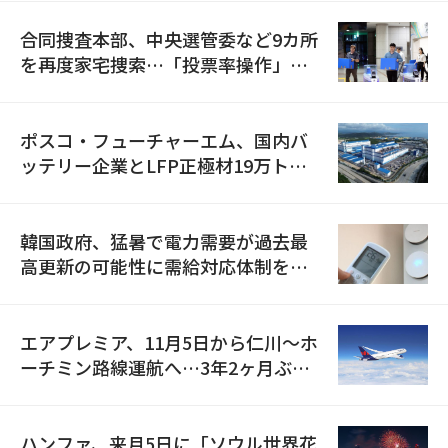
合同捜査本部、中央選管委など9カ所
を再度家宅捜索…「投票率操作」の
資料を確保
ポスコ・フューチャーエム、国内バ
ッテリー企業とLFP正極材19万トン
の供給契約を締結
韓国政府、猛暑で電力需要が過去最
高更新の可能性に需給対応体制を点
検
エアプレミア、11月5日から仁川〜ホ
ーチミン路線運航へ…3年2ヶ月ぶり
の再開
ハンファ、来月5日に「ソウル世界花