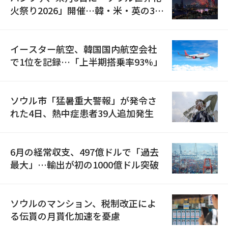
火祭り2026」開催…韓・米・英の3カ
国が参加
イースター航空、韓国国内航空会社
で1位を記録…「上半期搭乗率93%」
ソウル市「猛暑重大警報」が発令さ
れた4日、熱中症患者39人追加発生
6月の経常収支、497億ドルで「過去
最大」…輸出が初の1000億ドル突破
ソウルのマンション、税制改正によ
る伝貰の月貰化加速を憂慮