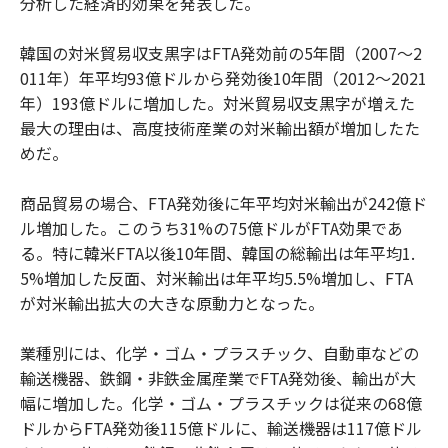
分析した経済的効果を発表した。
韓国の対米貿易収支黒字はFTA発効前の5年間（2007～2
011年）年平均93億ドルから発効後10年間（2012～2021
年）193億ドルに増加した。対米貿易収支黒字が増えた
最大の理由は、高度技術産業の対米輸出額が増加したた
めだ。
商品貿易の場合、FTA発効後に年平均対米輸出が242億ド
ル増加した。このうち31%の75億ドルがFTA効果であ
る。特に韓米FTA以後10年間、韓国の総輸出は年平均1.
5%増加した反面、対米輸出は年平均5.5%増加し、FTA
が対米輸出拡大の大きな原動力となった。
業種別には、化学・ゴム・プラスチック、自動車などの
輸送機器、鉄鋼・非鉄金属産業でFTA発効後、輸出が大
幅に増加した。化学・ゴム・プラスチックは従来の68億
ドルからFTA発効後115億ドルに、輸送機器は117億ドル