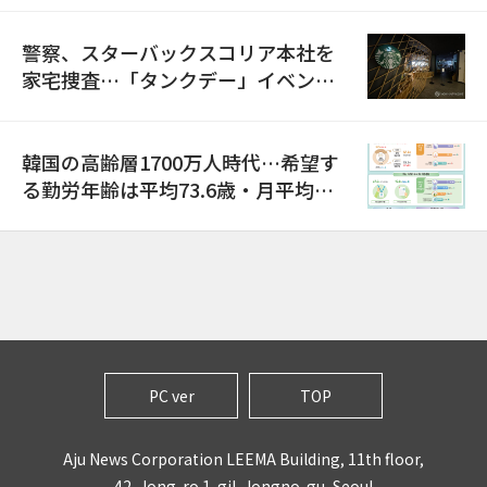
警察、スターバックスコリア本社を
家宅捜査…「タンクデー」イベント
巡り侮辱容疑
韓国の高齢層1700万人時代…希望す
る勤労年齢は平均73.6歳・月平均賃
金は300万ウォン以上
PC ver
TOP
Aju News Corporation LEEMA Building, 11th floor,
42, Jong-ro 1-gil, Jongno-gu, Seoul