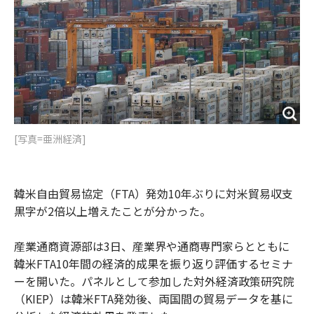
o
e
u
n
o
r
t
k
[写真=亜洲経済]
韓米自由貿易協定（FTA）発効10年ぶりに対米貿易収支
黒字が2倍以上増えたことが分かった。
産業通商資源部は3日、産業界や通商専門家らとともに
韓米FTA10年間の経済的成果を振り返り評価するセミナ
ーを開いた。パネルとして参加した対外経済政策研究院
（KIEP）は韓米FTA発効後、両国間の貿易データを基に