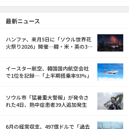
最新ニュース
ハンファ、来月5日に「ソウル世界花
火祭り2026」開催…韓・米・英の3カ
国が参加
イースター航空、韓国国内航空会社
で1位を記録…「上半期搭乗率93%」
ソウル市「猛暑重大警報」が発令さ
れた4日、熱中症患者39人追加発生
6月の経常収支、497億ドルで「過去