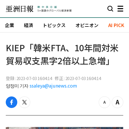
企業
経済
トピックス
オピニオン
AI PICK
KIEP「韓米FTA、10年間対米
貿易収支黒字2倍以上急増」
登録 : 2023-07-03 16:04:14
修正 : 2023-07-03 16:04:14
양정미 기자
ssaleya@ajunews.com
f
t
z
Z
a
w
o
o
c
i
o
o
e
t
m
m
b
t
o
i