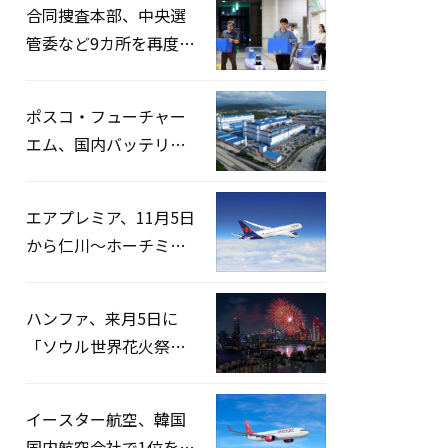
合同捜査本部、中央選
管委など9カ所を再度家
宅捜索…「投票率操
作」の資料を確保
ポスコ・フューチャー
エム、国内バッテリー
企業とLFP正極材19万ト
ンの供給契約を締結
エアプレミア、11月5日
から仁川〜ホーチミン
路線運航へ…3年2ヶ月
ぶりの再開
ハンファ、来月5日に
「ソウル世界花火祭り
2026」開催…韓・米・
英の3カ国が参加
イースター航空、韓国
国内航空会社で1位を記