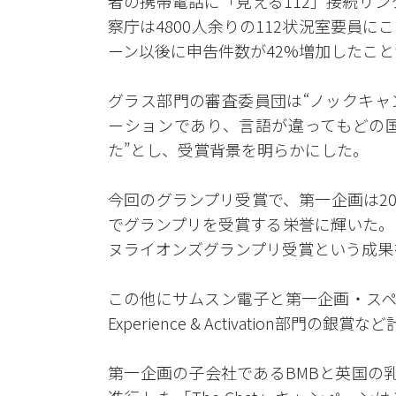
者の携帯電話に「見える112」接続リ
察庁は4800人余りの112状況室要員
ーン以後に申告件数が42%増加したこ
グラス部門の審査委員団は“ノックキャ
ーションであり、言語が違ってもどの
た”とし、受賞背景を明らかにした。
今回のグランプリ受賞で、第一企画は20
でグランプリを受賞する栄誉に輝いた。
ヌライオンズグランプリ受賞という成果
この他にサムスン電子と第一企画・スペイン
Experience & Activation部門の
第一企画の子会社であるBMBと英国の乳がん