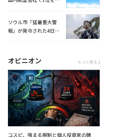
録…「上半期搭乗率
93%」
ソウル市「猛暑重大警
報」が発令された4日、
熱中症患者39人追加発
生
オピニオン
もっと見る
コスピ、強まる規制と個人投資家の賭