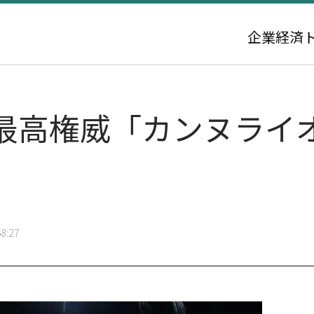
企業
経済
最高権威「カンヌライ
8:27