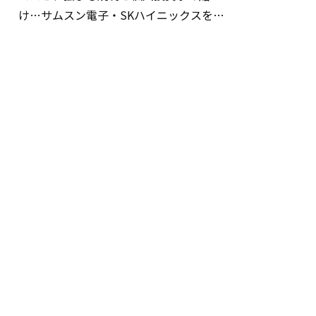
け…サムスン電子・SKハイニックスを巡
る明暗