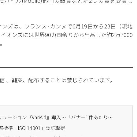
モバイル(Mobile)部門の銀賞など計2つの賞を受賞し
ンズは、フランス·カンヌで6月19日から23日（現地
イオンズには世界90カ国余りから出品した約2万7000
た。
信 、翻案、配布することは禁じられています。
· 第一企画、AI自動化ソリューション『VariAid』導入…「バナー1件あたりの制作費を90％削減」
標準「ISO 14001」認証取得