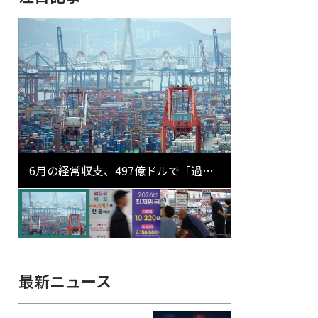
6月の経常収支、497億ドルで「過去
最大」…輸出が初の1000億ドル突破
最新ニュース