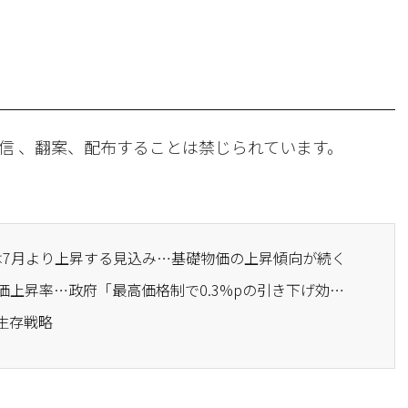
信 、翻案、配布することは禁じられています。
価は7月より上昇する見込み…基礎物価の上昇傾向が続く
· 3ヶ月ぶりに2%台の物価上昇率…政府「最高価格制で0.3%pの引き下げ効果」
生存戦略