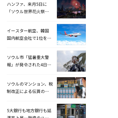
ハンファ、来月5日に
「ソウル世界花火祭り
2026」開催…韓・米・
英の3カ国が参加
イースター航空、韓国
国内航空会社で1位を記
録…「上半期搭乗率
93%」
ソウル市「猛暑重大警
報」が発令された4日、
熱中症患者39人追加発
生
ソウルのマンション、税
制改正による伝貰の月
貰化加速を憂慮
5大銀行も地方銀行も延
滞率上昇…融資のハー