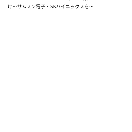
け…サムスン電子・SKハイニックスを巡
る明暗