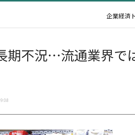
企業
経済
長期不況…流通業界で
9:08