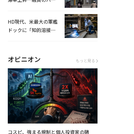
ドルはさらに高く
HD現代、米最大の軍艦
ドックに「知的溶接」
システムを導入へ
オピニオン
もっと見る
コスピ、強まる規制と個人投資家の賭