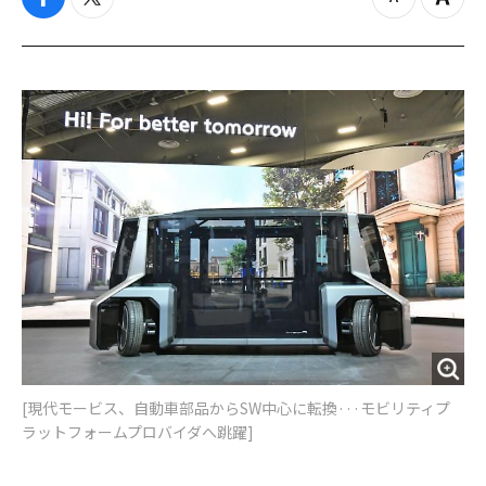
f
t
z
Z
a
w
o
o
c
i
o
o
e
t
m
m
b
t
o
i
o
e
u
n
o
r
t
k
[現代モービス、自動車部品からSW中心に転換···モビリティプ
ラットフォームプロバイダへ跳躍]