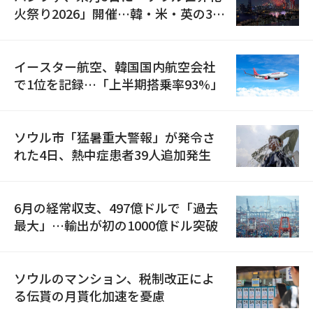
火祭り2026」開催…韓・米・英の3カ
国が参加
イースター航空、韓国国内航空会社
で1位を記録…「上半期搭乗率93%」
ソウル市「猛暑重大警報」が発令さ
れた4日、熱中症患者39人追加発生
6月の経常収支、497億ドルで「過去
最大」…輸出が初の1000億ドル突破
ソウルのマンション、税制改正によ
る伝貰の月貰化加速を憂慮