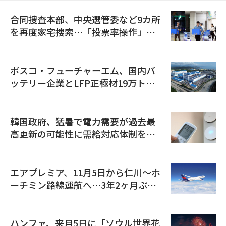
合同捜査本部、中央選管委など9カ所
を再度家宅捜索…「投票率操作」の
資料を確保
ポスコ・フューチャーエム、国内バ
ッテリー企業とLFP正極材19万トン
の供給契約を締結
韓国政府、猛暑で電力需要が過去最
高更新の可能性に需給対応体制を点
検
エアプレミア、11月5日から仁川〜ホ
ーチミン路線運航へ…3年2ヶ月ぶり
の再開
ハンファ、来月5日に「ソウル世界花