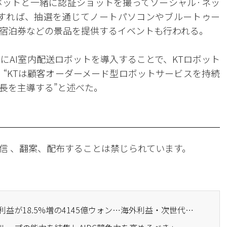
ボットと一緒に認証ショットを撮ってソーシャル·ネッ
載すれば、抽選を通じてノートパソコンやブルートゥー
宿泊券などの景品を提供するイベントも行われる。
ドにAI室内配送ロボットを導入することで、KTロボット
、“KTは顧客オーダーメード型ロボットサービスを持続
長を主導する”と述べた。
信 、翻案、配布することは禁じられています。
· KT&G、2四半期の営業利益が18.5%増の4145億ウォン…海外利益・次世代タバコ成長