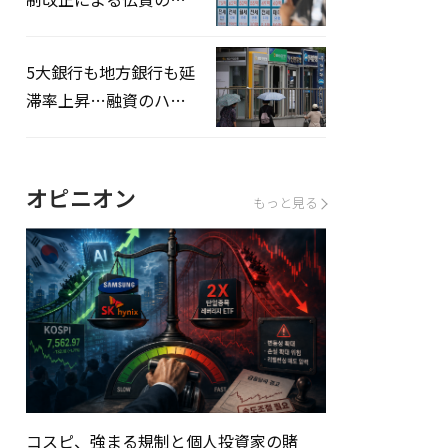
貰化加速を憂慮
5大銀行も地方銀行も延
滞率上昇…融資のハー
ドルはさらに高く
オピニオン
もっと見る
コスピ、強まる規制と個人投資家の賭