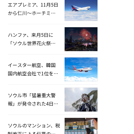
エアプレミア、11月5日
から仁川〜ホーチミン
路線運航へ…3年2ヶ月
ぶりの再開
ハンファ、来月5日に
「ソウル世界花火祭り
2026」開催…韓・米・
英の3カ国が参加
イースター航空、韓国
国内航空会社で1位を記
録…「上半期搭乗率
93%」
ソウル市「猛暑重大警
報」が発令された4日、
熱中症患者39人追加発
生
ソウルのマンション、税
制改正による伝貰の月