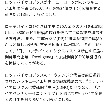
ロッテバイオロジクスが米ニューヨーク州のシラキュー
ス工場の増設に4800万ドル(約634億ウォン)を投資する
計画だと18日、明らかにした。
ロッテバイオロジクスは工場に70人余りの人材を追加採
用し、4800万ドル規模の投資を通じて生産設備を増設す
る方針だ。 また、完成医薬品(DP)と抗体薬物接合体(AD
C)など新しい分野に事業を拡張する計画だ。 その一環と
して、3日、ロッテバイオロジクスはスイス所在の細胞株
開発専門企業「Excellgene」と委託開発(CDO)業務協約
を締結したことがある。
ロッテバイオロジクスのイ·ウォンジク代表は前日進行
されたシラキュース工場買収の記念扁額式で、“ロッテバ
イオロジクスは委託開発生産(CDMO)だけでなく、「バ
イオベンチャーイニシアチブ」を通じて中小バイオ企業
との共生を図りたい”と明らかにした。