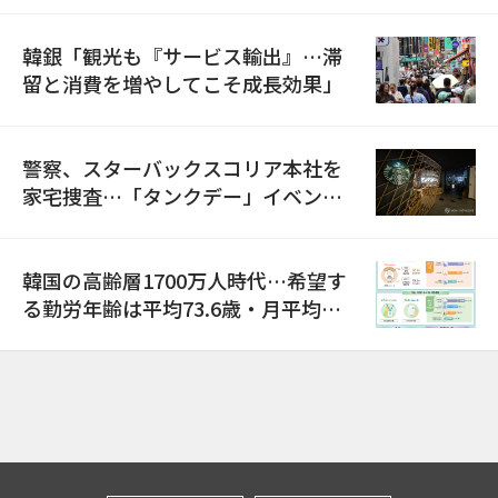
韓銀「観光も『サービス輸出』…滞
留と消費を増やしてこそ成長効果」
警察、スターバックスコリア本社を
家宅捜査…「タンクデー」イベント
巡り侮辱容疑
韓国の高齢層1700万人時代…希望す
る勤労年齢は平均73.6歳・月平均賃
金は300万ウォン以上