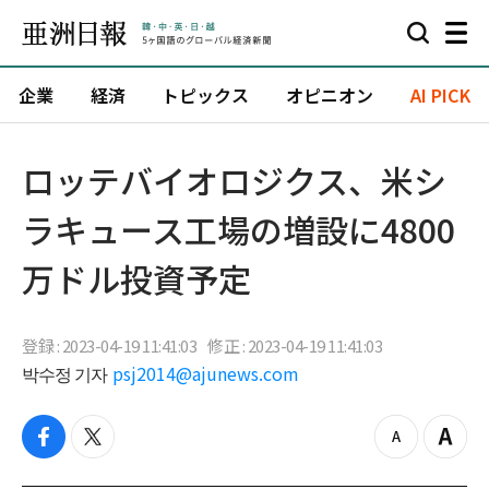
企業
経済
トピックス
オピニオン
AI PICK
ロッテバイオロジクス、米シ
ラキュース工場の増設に4800
万ドル投資予定
登録 : 2023-04-19 11:41:03
修正 : 2023-04-19 11:41:03
박수정 기자
psj2014@ajunews.com
f
t
z
Z
a
w
o
o
c
i
o
o