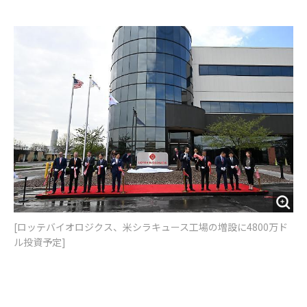
e
t
m
m
b
t
o
i
o
e
u
n
o
r
t
k
[ロッテバイオロジクス、米シラキュース工場の増設に4800万ド
ル投資予定]