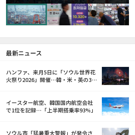
が初の1000億ドル突破
最新ニュース
ハンファ、来月5日に「ソウル世界花
火祭り2026」開催…韓・米・英の3カ
国が参加
イースター航空、韓国国内航空会社
で1位を記録…「上半期搭乗率93%」
ソウル市「猛暑重大警報」が発令さ