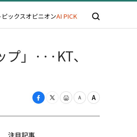
トピックス
オピニオン
AI PICK
プ」···KT、
注目記事