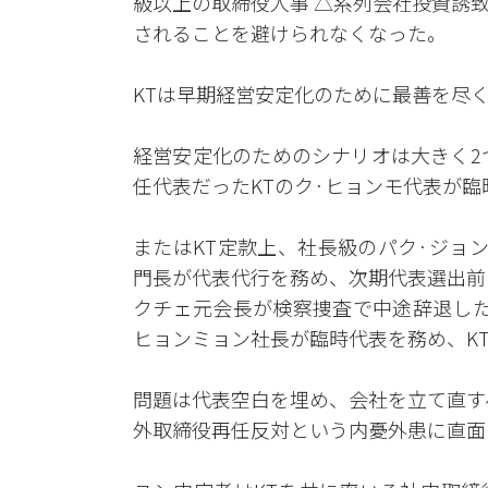
級以上の取締役人事 △系列会社投資誘
されることを避けられなくなった。
KTは早期経営安定化のために最善を尽
経営安定化のためのシナリオは大きく2
任代表だったKTのク·ヒョンモ代表が
またはKT定款上、社長級のパク·ジョ
門長が代表代行を務め、次期代表選出前ま
クチェ元会長が検察捜査で中途辞退した
ヒョンミョン社長が臨時代表を務め、K
問題は代表空白を埋め、会社を立て直す
外取締役再任反対という内憂外患に直面