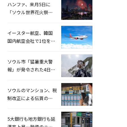
ハンファ、来月5日に
「ソウル世界花火祭り
2026」開催…韓・米・
英の3カ国が参加
イースター航空、韓国
国内航空会社で1位を記
録…「上半期搭乗率
93%」
ソウル市「猛暑重大警
報」が発令された4日、
熱中症患者39人追加発
生
ソウルのマンション、税
制改正による伝貰の月
貰化加速を憂慮
5大銀行も地方銀行も延
滞率上昇…融資のハー