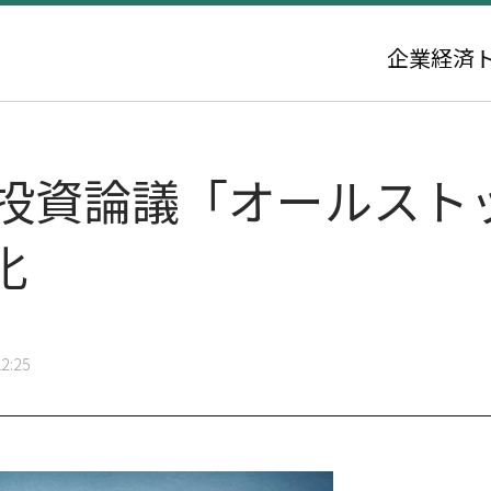
企業
経済
編·投資論議「オールストッ
化
2:25