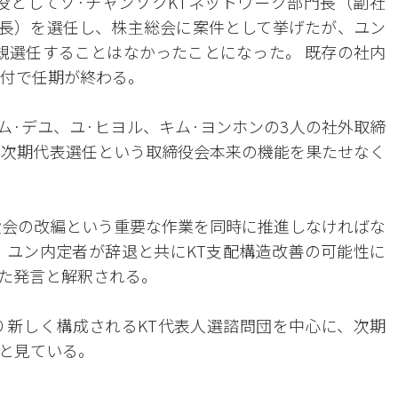
役としてソ·チャンソクKTネットワーク部門長（副社
（社長）を選任し、株主総会に案件として挙げたが、ユン
規選任することはなかったことになった。 既存の社内
日付で任期が終わる。
ム·デユ、ユ·ヒヨル、キム·ヨンホンの3人の社外取締
、次期代表選任という取締役会本来の機能を果たせなく
役会の改編という重要な作業を同時に推進しなければな
 ユン内定者が辞退と共にKT支配構造改善の可能性に
た発言と解釈される。
り新しく構成されるKT代表人選諮問団を中心に、次期
と見ている。