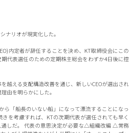
白シナリオが現実化した。
CEO)内定者が辞任することを決め、KT取締役会にこの
次期代表選任のための定期株主総会をわずか4日後に控
準を越える支配構造改善を通じ、新しいCEOが選出され
退理由を明らかにした。
月から「船長のいない船」になって漂流することになっ
続きを考慮すれば、KTの次期代表が選任されても早く
通しだ。 代表の意思決定が必要な△組織改編 △常務