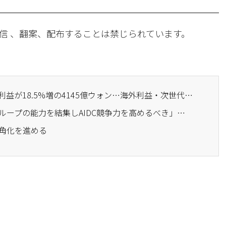
信 、翻案、配布することは禁じられています。
· KT&G、2四半期の営業利益が18.5%増の4145億ウォン…海外利益・次世代タバコ成長
· 朴ユンヨンKT代表「グループの能力を結集しAIDC競争力を高めるべき」…目黒KTクラウド訪問
多角化を進める