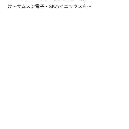
け…サムスン電子・SKハイニックスを巡
る明暗