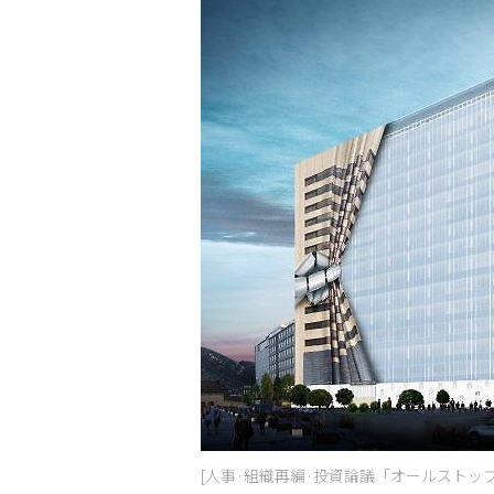
[​​人事·組織再編·投資論議「オールストッ