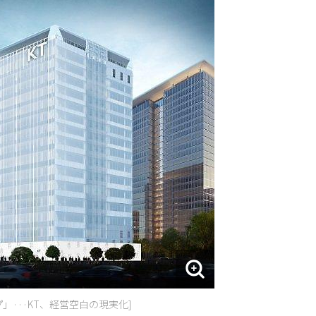
プ」···KT、経営空白の現実化]