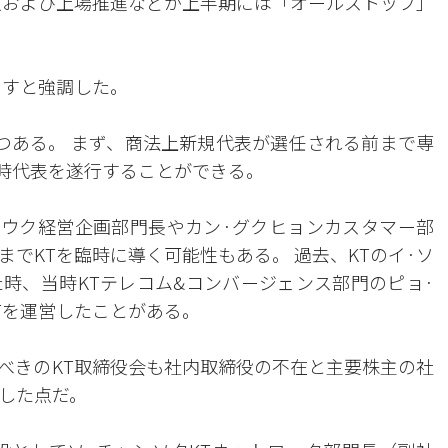
致および上場推進などが上半期には「オールストップ」
くすと強調した。
つある。 まず、商法上新規代表が選任される前まで専
臨時代表を遂行することができる。
ンウク経営企画部門長やカン·グクヒョンカスタマー部
でKTを臨時に導く可能性もある。 過去、KTのイ·ソ
時、当時KTテレコム&コンバージェンス部門のピョ·
Tを運営したことがある。
べきのKT取締役会も社内取締役の不在と主要株主の社
した点だ。