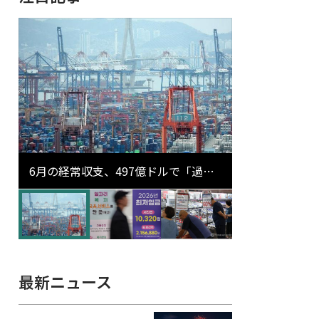
6月の経常収支、497億ドルで「過去
最大」…輸出が初の1000億ドル突破
最新ニュース