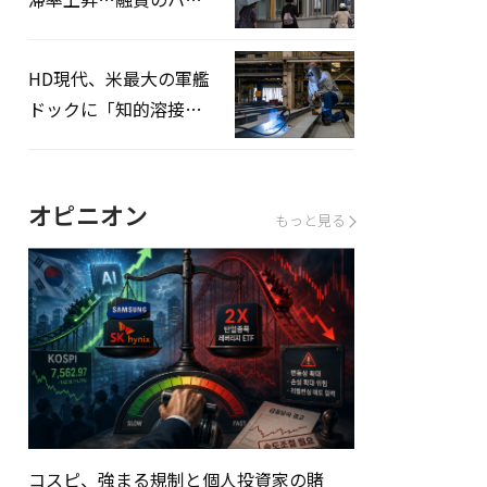
ドルはさらに高く
HD現代、米最大の軍艦
ドックに「知的溶接」
システムを導入へ
オピニオン
もっと見る
コスピ、強まる規制と個人投資家の賭