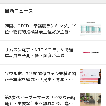
最新ニュース
韓国、OECD「幸福度ランキング」19
位…物質的指標は最上位だが主観的
満足度は最下位
サムスン電子・NTTドコモ、AIで通
信品質を予測…低下頻度が半減
ソウル市、2兆8000億ウォン規模の補
正予算案を編成…「民生・青年・安
全」に8100億ウォンを集中投資
第2次ベビーブーマーの「不安な再就
職」…主要な仕事を離れた後、臨時