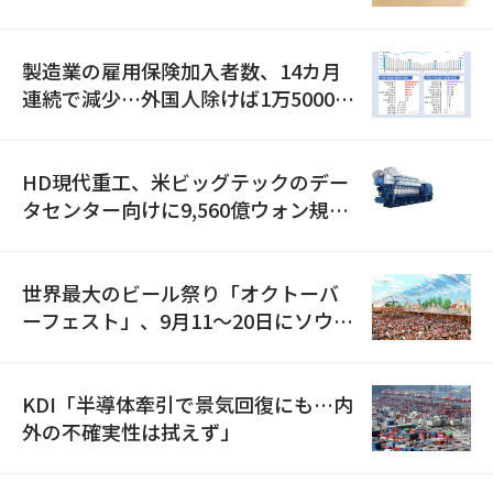
職が2倍近くに急増
製造業の雇用保険加入者数、14カ月
連続で減少…外国人除けば1万5000人
減
HD現代重工、米ビッグテックのデー
タセンター向けに9,560億ウォン規模
の発電設備を受注…「過去最大」
世界最大のビール祭り「オクトーバ
ーフェスト」、9月11〜20日にソウル
で開催
KDI「半導体牽引で景気回復にも…内
外の不確実性は拭えず」