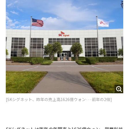
o
e
u
n
o
r
t
k
[SKシグネット、昨年の売上高1626億ウォン···前年の2倍]
SKシグネットは昨年の年間売上1626億ウォン、営業利益