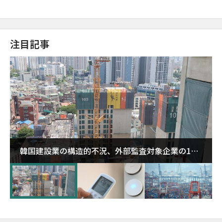
注目記事
韓国建設業の構造的不況、外部監査対象企業の1割
超が「ゾンビ企業」に…5年で2.8倍増