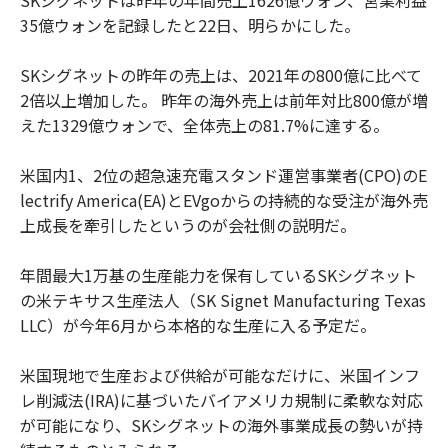
35億ウォンを記録したと22日、明らかにした。
SKシグネットの昨年の売上は、2021年の800億に比べて
2倍以上増加した。 昨年の海外売上は前年対比800億が増
えた1329億ウォンで、全体売上の81.7%に達する。
米国内1、2位の超急速充電スタンド運営事業者(CPO)のE
lectrify America(EA)とEVgoからの持続的な受注が海外売
上成長を牽引したというのが会社側の説明だ。
年間最大1万基の生産能力を保有しているSKシグネット
の米テキサス生産法人（SK Signet Manufacturing Texas
LLC）が今年6月から本格的な生産に入る予定だ。
米国現地で生産および供給が可能なだけに、米国インフ
レ削減法(IRA)に基づいたバイアメリカ規制に柔軟な対応
が可能になり、SKシグネットの海外事業成長の勢いが持