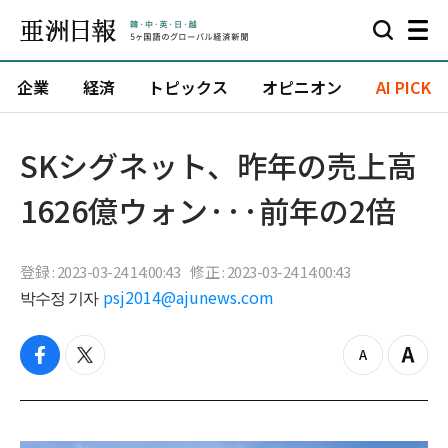
企業
経済
トピックス
オピニオン
AI PICK
SKシグネット、昨年の売上高
1626億ウォン···前年の2倍
登録 : 2023-03-24 14:00:43
修正 : 2023-03-24 14:00:43
박수정 기자
psj2014@ajunews.com
f
t
z
Z
a
w
o
o
c
i
o
o
e
t
m
m
b
t
o
i