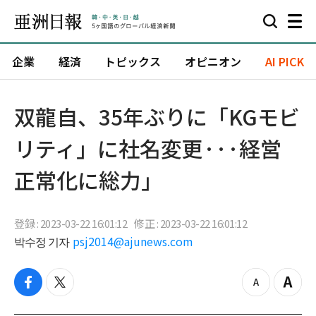
企業
経済
トピックス
オピニオン
AI PICK
​双龍自、35年ぶりに「KGモビ
リティ」に社名変更···経営
正常化に総力」
登録 : 2023-03-22 16:01:12
修正 : 2023-03-22 16:01:12
박수정 기자
psj2014@ajunews.com
f
t
z
Z
a
w
o
o
c
i
o
o