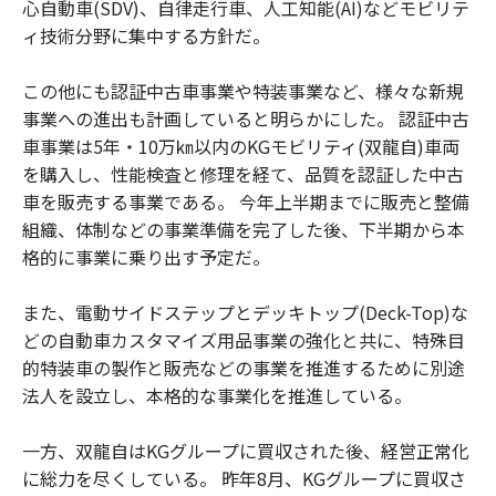
心自動車(SDV)、自律走行車、人工知能(AI)などモビリテ
ィ技術分野に集中する方針だ。
この他にも認証中古車事業や特装事業など、様々な新規
事業への進出も計画していると明らかにした。 認証中古
車事業は5年・10万㎞以内のKGモビリティ(双龍自)車両
を購入し、性能検査と修理を経て、品質を認証した中古
車を販売する事業である。 今年上半期までに販売と整備
組織、体制などの事業準備を完了した後、下半期から本
格的に事業に乗り出す予定だ。
また、電動サイドステップとデッキトップ(Deck-Top)な
どの自動車カスタマイズ用品事業の強化と共に、特殊目
的特装車の製作と販売などの事業を推進するために別途
法人を設立し、本格的な事業化を推進している。
一方、双龍自はKGグループに買収された後、経営正常化
に総力を尽くしている。 昨年8月、KGグループに買収さ