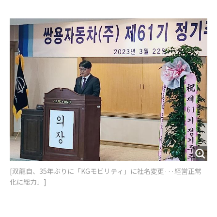
e
t
m
m
b
t
o
i
o
e
u
n
o
r
t
k
[​双龍自、35年ぶりに「KGモビリティ」に社名変更···経営正常
化に総力」]