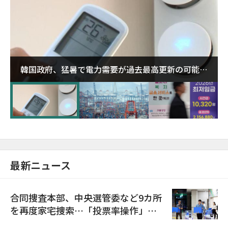
韓国政府、猛暑で電力需要が過去最高更新の可能性
に需給対応体制を点検
最新ニュース
合同捜査本部、中央選管委など9カ所
を再度家宅捜索…「投票率操作」の
資料を確保