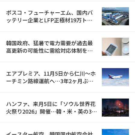
ポスコ・フューチャーエム、国内バ
ッテリー企業とLFP正極材19万トン
の供給契約を締結
韓国政府、猛暑で電力需要が過去最
高更新の可能性に需給対応体制を点
検
エアプレミア、11月5日から仁川〜ホ
ーチミン路線運航へ…3年2ヶ月ぶり
の再開
ハンファ、来月5日に「ソウル世界花
火祭り2026」開催…韓・米・英の3カ
国が参加
イースター航空、韓国国内航空会社