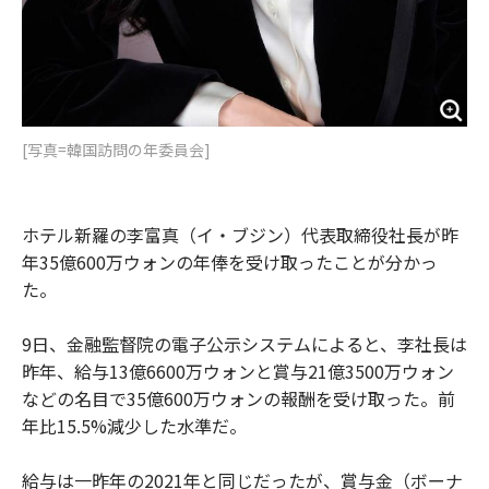
[写真=韓国訪問の年委員会]
ホテル新羅の李富真（イ・ブジン）代表取締役社長が昨
年35億600万ウォンの年俸を受け取ったことが分かっ
た。
9日、金融監督院の電子公示システムによると、李社長は
昨年、給与13億6600万ウォンと賞与21億3500万ウォン
などの名目で35億600万ウォンの報酬を受け取った。前
年比15.5%減少した水準だ。
給与は一昨年の2021年と同じだったが、賞与金（ボーナ