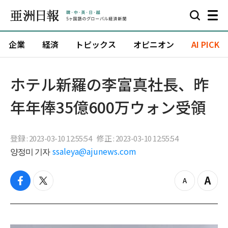
企業
経済
トピックス
オピニオン
AI PICK
ホテル新羅の李富真社長、昨
年年俸35億600万ウォン受領
登録 : 2023-03-10 12:55:54
修正 : 2023-03-10 12:55:54
양정미 기자
ssaleya@ajunews.com
f
t
z
Z
a
w
o
o
c
i
o
o
e
t
m
m
b
t
o
i