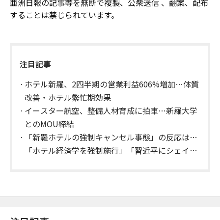
亜洲日報の記事等を無断で複製、公衆送信 、翻案、配布
することは禁じられています。
注目記事
ホテル新羅、2四半期の営業利益606%増加…体質
改善・ホテル繁忙期効果
イースター航空、整備人材育成に拍車…新羅大学
とのMOU締結
「新羅ホテルの強制キャンセル事態」の反応は…
「ホテル経済学を強制施行」「習近平にシェイシ
ェイ」