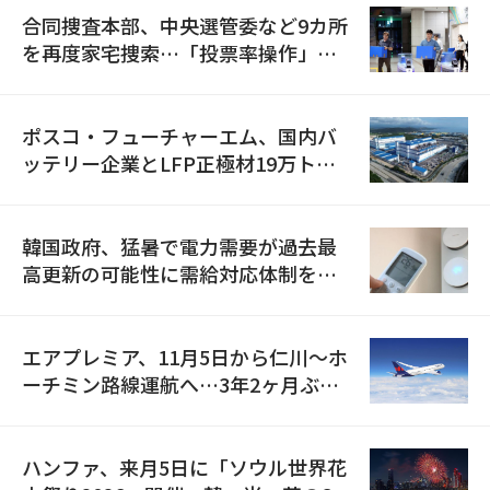
合同捜査本部、中央選管委など9カ所
を再度家宅捜索…「投票率操作」の
資料を確保
ポスコ・フューチャーエム、国内バ
ッテリー企業とLFP正極材19万トン
の供給契約を締結
韓国政府、猛暑で電力需要が過去最
高更新の可能性に需給対応体制を点
検
エアプレミア、11月5日から仁川〜ホ
ーチミン路線運航へ…3年2ヶ月ぶり
の再開
ハンファ、来月5日に「ソウル世界花