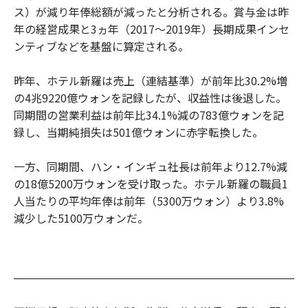
ス）が減り年俸総額が減ったと分析される。賞与金は昨
年の経営成果と3ヵ年（2017～2019年）長期成果インセ
ンティブなどを基盤に算定される。
昨年、ホテル新羅は売上（連結基準）が前年比30.2%増
の4兆9220億ウォンを記録したが、収益性は後退した。
同期間の営業利益は前年比34.1%減の783億ウォンを記
録し、当期純損失は501億ウォンに赤字転換した。
一方、同期間、ハン・インギュ社長は前年より12.7%減
の18億5200万ウォンを受け取った。ホテル新羅の職員1
人当たりの平均年俸は前年（5300万ウォン）より3.8%
減少した5100万ウォンだ。