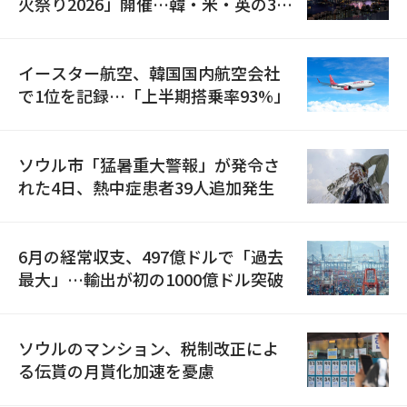
火祭り2026」開催…韓・米・英の3カ
国が参加
イースター航空、韓国国内航空会社
で1位を記録…「上半期搭乗率93%」
ソウル市「猛暑重大警報」が発令さ
れた4日、熱中症患者39人追加発生
6月の経常収支、497億ドルで「過去
最大」…輸出が初の1000億ドル突破
ソウルのマンション、税制改正によ
る伝貰の月貰化加速を憂慮