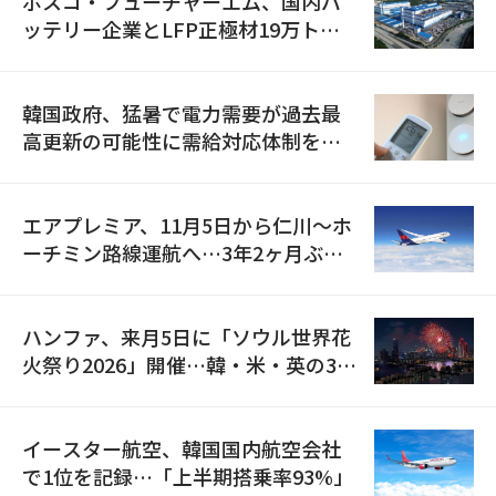
ポスコ・フューチャーエム、国内バ
ッテリー企業とLFP正極材19万トン
の供給契約を締結
韓国政府、猛暑で電力需要が過去最
高更新の可能性に需給対応体制を点
検
エアプレミア、11月5日から仁川〜ホ
ーチミン路線運航へ…3年2ヶ月ぶり
の再開
ハンファ、来月5日に「ソウル世界花
火祭り2026」開催…韓・米・英の3カ
国が参加
イースター航空、韓国国内航空会社
で1位を記録…「上半期搭乗率93%」