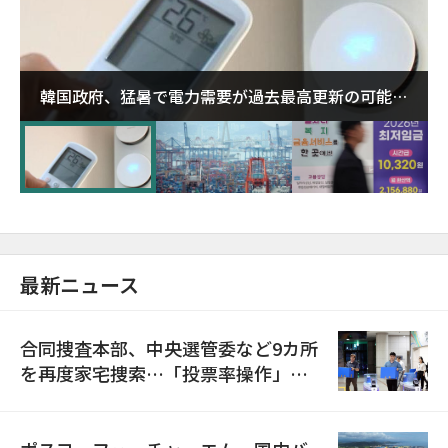
韓国政府、猛暑で電力需要が過去最高更新の可能性
に需給対応体制を点検
最新ニュース
合同捜査本部、中央選管委など9カ所
を再度家宅捜索…「投票率操作」の
資料を確保