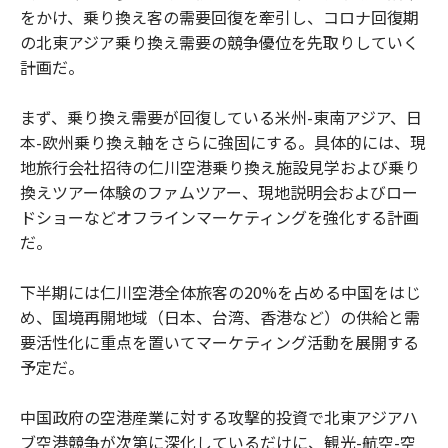
をかけ、乗り換え客の需要回復を牽引し、コロナ回復期
の北東アジア乗り換え需要の競争優位を先取りしていく
計画だ。
まず、乗り換え需要が回復している米州-東南アジア、日
本-欧州乗り換え軸をさらに強固にする。具体的には、現
地旅行会社招待の仁川空港乗り換え施設見学および乗り
換えツアー体験のファムツアー、現地説明会およびロー
ドショーなどオフラインマーケティングを強化する計画
だ。
下半期には仁川空港全体旅客の20%を占める中国をはじ
め、国境再開地域（日本、台湾、香港など）の供給と需
要活性化に重点を置いてマーケティング活動を展開する
予定だ。
中国政府の空港産業に対する攻撃的投資で北東アジアハ
ブ空港競争が次第に深化しているだけに、観光-航空-空