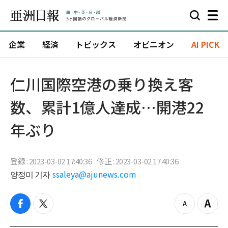
企業
経済
トピックス
オピニオン
AI PICK
仁川国際空港の乗り換え客
数、累計1億人達成…開港22
年ぶり
登録 : 2023-03-02 17:40:36
修正 : 2023-03-02 17:40:36
양정미 기자
ssaleya@ajunews.com
f
t
z
Z
a
w
o
o
c
i
o
o