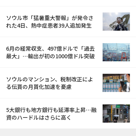
ソウル市「猛暑重大警報」が発令さ
れた4日、熱中症患者39人追加発生
6月の経常収支、497億ドルで「過去
最大」…輸出が初の1000億ドル突破
ソウルのマンション、税制改正によ
る伝貰の月貰化加速を憂慮
5大銀行も地方銀行も延滞率上昇…融
資のハードルはさらに高く