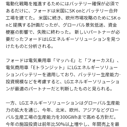
電動化戦略を推進するためにはバッテリー確保が必須で
あるだけに、フォードは米国にSK onとバッテリー合弁
工場を建てた。 米国に続き、欧州市場攻略のためにSK o
nと提携する計画だったが、グローバル景気低迷、資金
梗塞の影響で、失敗に終わった。 新しいパートナーが必
要だったフォードはLGエネルギーソリューションを見つ
けたものと分析される。
フォードは電気乗用車「マッハ-E」と「フォーカスE」、
電気商用車「Eトランジット」にLGエネルギーソリュー
ションバッテリーを適用しており、バッテリー生産能力·
投資規模などを考慮すると、LGエネルギーソリューショ
ンが最適のパートナーだと判断したものと見られる。
一方、LGエネルギーソリューションはグローバル生産能
力の拡大を通じ、今年、北米、欧州、アジアなどグロー
バル生産工場の生産能力を300GWhまで高める方針だ。
今年の施設投資は前年比50%以上増やし、年間売上を最