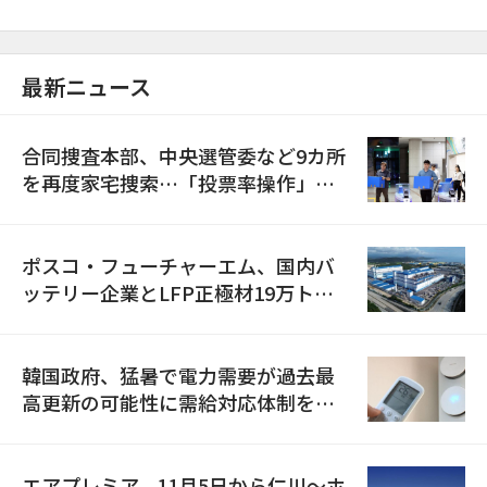
最新ニュース
合同捜査本部、中央選管委など9カ所
を再度家宅捜索…「投票率操作」の
資料を確保
ポスコ・フューチャーエム、国内バ
ッテリー企業とLFP正極材19万トン
の供給契約を締結
韓国政府、猛暑で電力需要が過去最
高更新の可能性に需給対応体制を点
検
エアプレミア、11月5日から仁川〜ホ