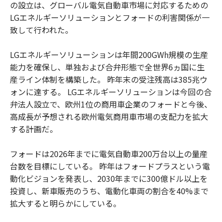
の設立は、グローバル電気自動車市場に対応するための
LGエネルギーソリューションとフォードの利害関係が一
致して行われた。
LGエネルギーソリューションは年間200GWh規模の生産
能力を確保し、単独および合弁形態で全世界6ヵ国に生
産ライン体制を構築した。 昨年末の受注残高は385兆ウ
ォンに達する。 LGエネルギーソリューションは今回の合
弁法人設立で、欧州1位の商用車企業のフォードと今後、
高成長が予想される欧州電気商用車市場の支配力を拡大
する計画だ。
フォードは2026年までに電気自動車200万台以上の量産
台数を目標にしている。 昨年はフォードプラスという電
動化ビジョンを発表し、2030年までに300億ドル以上を
投資し、新車販売のうち、電動化車両の割合を40%まで
拡大すると明らかにしている。