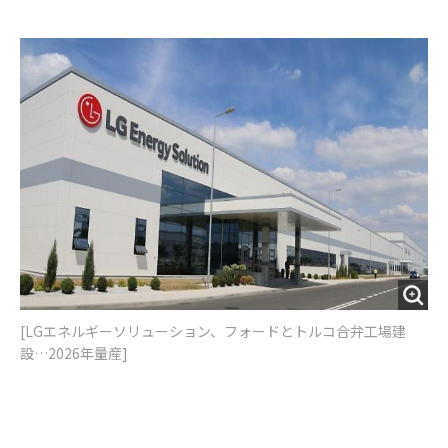
e
t
m
m
b
t
o
i
o
e
u
n
o
r
t
k
[LGエネルギーソリューション、フォードとトルコ合弁工場建
設…2026年量産]