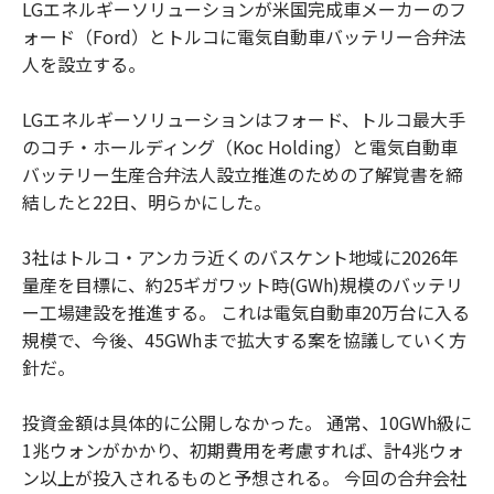
LGエネルギーソリューションが米国完成車メーカーのフ
ォード（Ford）とトルコに電気自動車バッテリー合弁法
人を設立する。
LGエネルギーソリューションはフォード、トルコ最大手
のコチ・ホールディング（Koc Holding）と電気自動車
バッテリー生産合弁法人設立推進のための了解覚書を締
結したと22日、明らかにした。
3社はトルコ・アンカラ近くのバスケント地域に2026年
量産を目標に、約25ギガワット時(GWh)規模のバッテリ
ー工場建設を推進する。 これは電気自動車20万台に入る
規模で、今後、45GWhまで拡大する案を協議していく方
針だ。
投資金額は具体的に公開しなかった。 通常、10GWh級に
1兆ウォンがかかり、初期費用を考慮すれば、計4兆ウォ
ン以上が投入されるものと予想される。 今回の合弁会社