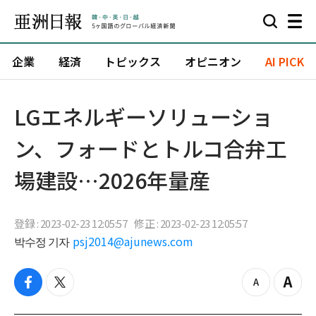
企業
経済
トピックス
オピニオン
AI PICK
LGエネルギーソリューショ
ン、フォードとトルコ合弁工
場建設…2026年量産
登録 : 2023-02-23 12:05:57
修正 : 2023-02-23 12:05:57
박수정 기자
psj2014@ajunews.com
f
t
z
Z
a
w
o
o
c
i
o
o