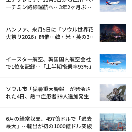
ーチミン路線運航へ…3年2ヶ月ぶり
の再開
ハンファ、来月5日に「ソウル世界花
火祭り2026」開催…韓・米・英の3カ
国が参加
イースター航空、韓国国内航空会社
で1位を記録…「上半期搭乗率93%」
ソウル市「猛暑重大警報」が発令さ
れた4日、熱中症患者39人追加発生
6月の経常収支、497億ドルで「過去
最大」…輸出が初の1000億ドル突破