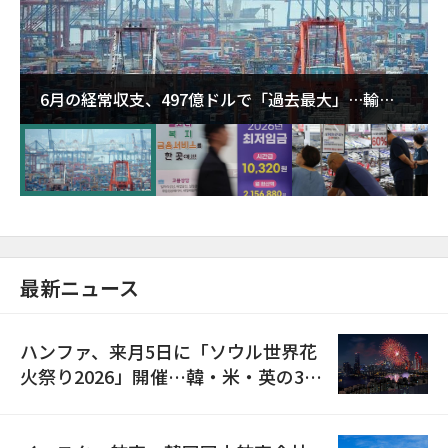
6月の経常収支、497億ドルで「過去最大」…輸出
が初の1000億ドル突破
最新ニュース
ハンファ、来月5日に「ソウル世界花
火祭り2026」開催…韓・米・英の3カ
国が参加