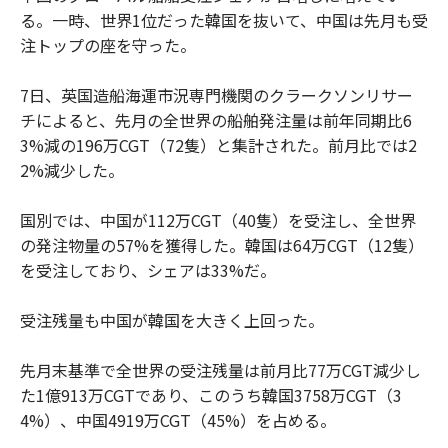
る。一時、世界1位だった韓国を抜いて、中国は先月も受
注トップの座を守った。
7日、英国造船海運市況専門機関のクラークソンリサー
チによると、先月の全世界の船舶発注量は前年同期比6
3%減の196万CGT（72隻）と集計された。前月比では2
2%減少した。
国別では、中国が112万CGT（40隻）を受注し、全世界
の発注物量の57%を獲得した。韓国は64万CGT（12隻）
を受注しており、シェアは33%だ。
受注残量も中国が韓国を大きく上回った。
先月末基準で全世界の受注残量は前月比77万CGT減少し
た1億913万CGTであり、このうち韓国3758万CGT（3
4%）、中国4919万CGT（45%）を占める。