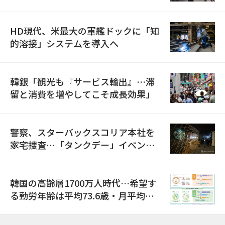
HD現代、米最大の軍艦ドックに「知
的溶接」システムを導入へ
韓銀「観光も『サービス輸出』…滞
留と消費を増やしてこそ成長効果」
警察、スターバックスコリア本社を
家宅捜査…「タンクデー」イベント
巡り侮辱容疑
韓国の高齢層1700万人時代…希望す
る勤労年齢は平均73.6歳・月平均賃
金は300万ウォン以上