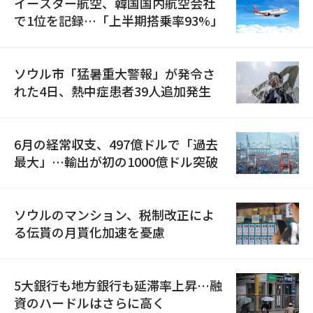
イースター航空、韓国国内航空会社
で1位を記録…「上半期搭乗率93%」
ソウル市「猛暑重大警報」が発令さ
れた4日、熱中症患者39人追加発生
6月の経常収支、497億ドルで「過去
最大」…輸出が初の1000億ドル突破
ソウルのマンション、税制改正によ
る伝貰の月貰化加速を憂慮
5大銀行も地方銀行も延滞率上昇…融
資のハードルはさらに高く