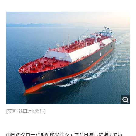
e
t
m
m
b
t
o
i
o
e
u
n
o
r
t
k
[写真=韓国造船海洋]
中国のグローバル船舶受注シェアが日増しに増えてい