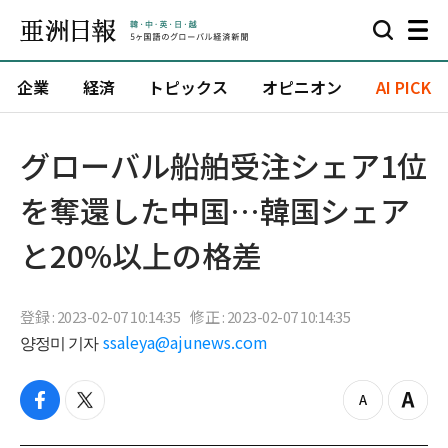
企業
経済
トピックス
オピニオン
AI PICK
グローバル船舶受注シェア1位
を奪還した中国…韓国シェア
と20%以上の格差
登録 : 2023-02-07 10:14:35
修正 : 2023-02-07 10:14:35
양정미 기자
ssaleya@ajunews.com
f
t
z
Z
a
w
o
o
c
i
o
o