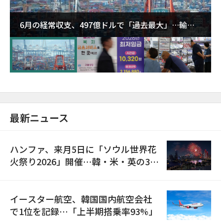
6月の経常収支、497億ドルで「過去最大」…輸出
が初の1000億ドル突破
最新ニュース
ハンファ、来月5日に「ソウル世界花
火祭り2026」開催…韓・米・英の3カ
国が参加
イースター航空、韓国国内航空会社
で1位を記録…「上半期搭乗率93%」