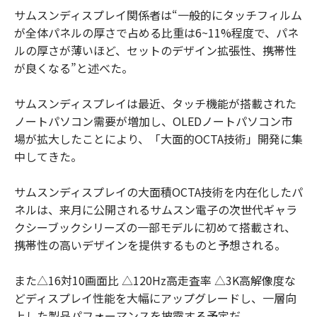
サムスンディスプレイ関係者は“一般的にタッチフィルム
が全体パネルの厚さで占める比重は6~11%程度で、パネ
ルの厚さが薄いほど、セットのデザイン拡張性、携帯性
が良くなる”と述べた。
サムスンディスプレイは最近、タッチ機能が搭載された
ノートパソコン需要が増加し、OLEDノートパソコン市
場が拡大したことにより、「大面的OCTA技術」開発に集
中してきた。
サムスンディスプレイの大面積OCTA技術を内在化したパ
ネルは、来月に公開されるサムスン電子の次世代ギャラ
クシーブックシリーズの一部モデルに初めて搭載され、
携帯性の高いデザインを提供するものと予想される。
また△16対10画面比 △120Hz高走査率 △3K高解像度な
どディスプレイ性能を大幅にアップグレードし、一層向
上した製品パフォーマンスを披露する予定だ。