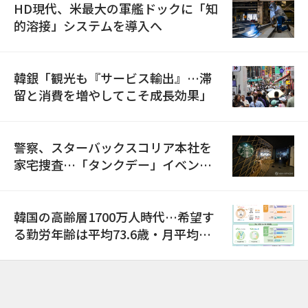
HD現代、米最大の軍艦ドックに「知
的溶接」システムを導入へ
韓銀「観光も『サービス輸出』…滞
留と消費を増やしてこそ成長効果」
警察、スターバックスコリア本社を
家宅捜査…「タンクデー」イベント
巡り侮辱容疑
韓国の高齢層1700万人時代…希望す
る勤労年齢は平均73.6歳・月平均賃
金は300万ウォン以上