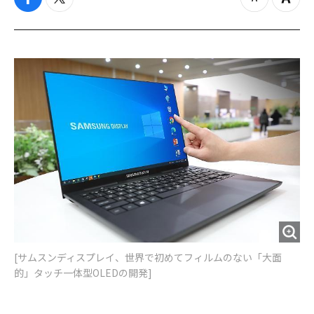
f
t
z
Z
a
w
o
o
c
i
o
o
e
t
m
m
b
t
o
i
o
e
u
n
o
r
t
k
[サムスンディスプレイ、世界で初めてフィルムのない「大面
的」タッチ一体型OLEDの開発]