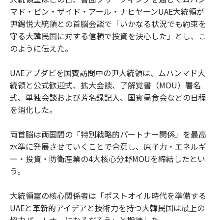
マド・ビン・ザイド・アール・ナヒヤーンUAE大統領が
尹錫悦大統領との首脳会談で「いかなる状況でも約束を
守る大韓民国に対する信頼で投資を決心した」とし、こ
のように伝えた。
UAEアブダビを国賓訪問中の尹大統領は、ムハンマド大
統領と公式歓迎式、拡大会談、了解覚書（MOU）署名
式、単独会談および芳名録記入、国賓昼食会などの日程
を消化した。
両首脳は両国間の「特別戦略的パートナー関係」を最高
水準に発展させていくことで合意し、原子力・エネルギ
ー・投資・防衛産業の4大核心分野MOUを締結したとい
う。
大統領室の核心関係者は「ポストオイル時代を準備する
UAEと革新的アイデアと技術力を持つ大韓民国は最上の
協力パートナーになるだろう」と期待した。