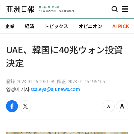
企業
経済
トピックス
オピニオン
AI PICK
UAE、韓国に40兆ウォン投資
決定
登録 : 2023-01-15 19:51:08
修正 : 2023-01-15 19:54:05
양정미 기자
ssaleya@ajunews.com
f
t
z
Z
a
w
o
o
c
i
o
o
e
t
m
m
b
t
o
i