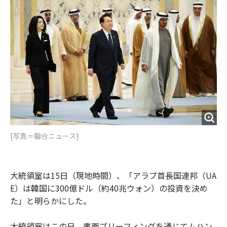
o
e
u
n
o
r
t
k
[写真＝聯合ニュース]
大統領室は15日（現地時間）、「アラブ首長国連邦（UA
E）は韓国に300億ドル（約40兆ウォン）の投資を決め
た」と明らかにした。
大統領室はこの日、書面ブリーフィングを通じてムハン