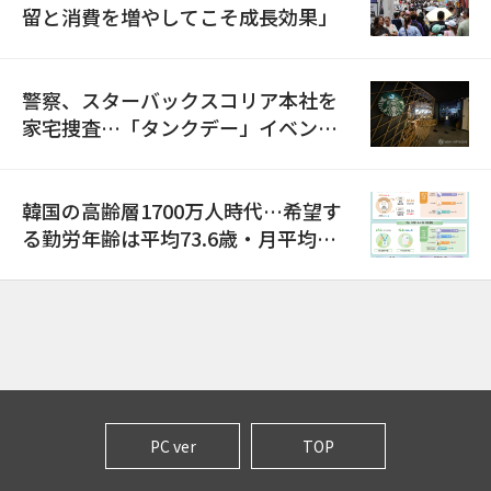
留と消費を増やしてこそ成長効果」
警察、スターバックスコリア本社を
家宅捜査…「タンクデー」イベント
巡り侮辱容疑
韓国の高齢層1700万人時代…希望す
る勤労年齢は平均73.6歳・月平均賃
金は300万ウォン以上
PC ver
TOP