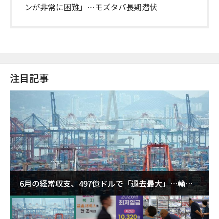
ンが非常に困難」…モズタバ長期潜伏
注目記事
6月の経常収支、497億ドルで「過去最大」…輸出
が初の1000億ドル突破