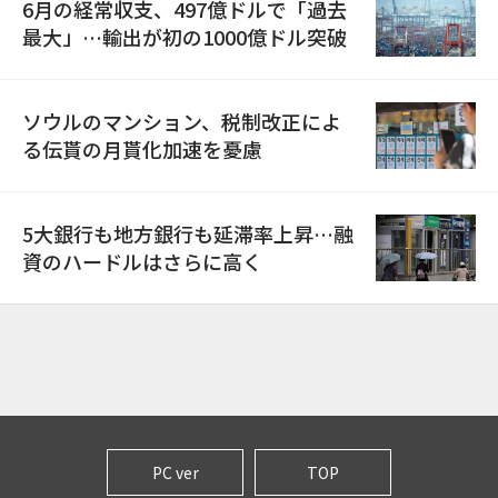
6月の経常収支、497億ドルで「過去
最大」…輸出が初の1000億ドル突破
ソウルのマンション、税制改正によ
る伝貰の月貰化加速を憂慮
5大銀行も地方銀行も延滞率上昇…融
資のハードルはさらに高く
PC ver
TOP