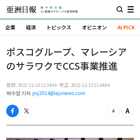
企業
経済
トピックス
オピニオン
AI PICK
ポスコグループ、マレーシア
のサラワクでCCS事業推進
登録 : 2022-12-13 11:34:04
修正 : 2022-12-13 11:34:04
박수정 기자
psj2014@ajunews.com
f
t
z
Z
a
w
o
o
c
i
o
o
e
t
m
m
b
t
o
i