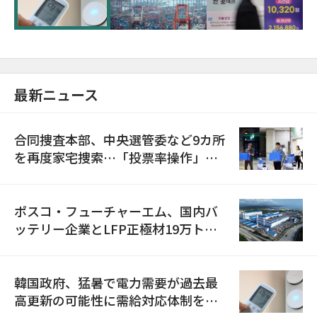
最新ニュース
合同捜査本部、中央選管委など9カ所
を再度家宅捜索…「投票率操作」の
資料を確保
ポスコ・フューチャーエム、国内バ
ッテリー企業とLFP正極材19万トン
の供給契約を締結
韓国政府、猛暑で電力需要が過去最
高更新の可能性に需給対応体制を点