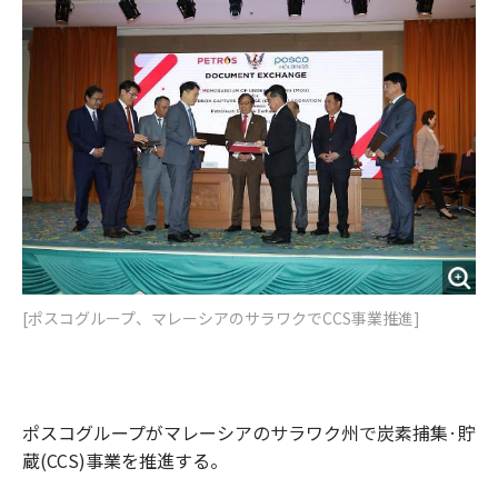
o
e
u
n
o
r
t
k
[ポスコグループ、マレーシアのサラワクでCCS事業推進]
ポスコグループがマレーシアのサラワク州で炭素捕集·貯
蔵(CCS)事業を推進する。