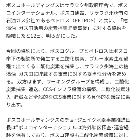
ポスコホールディングスはサラワク州政府庁舎で、ポス
コインターナショナル、ポスコ建設、サラワク州所有の
石油ガス公社であるペトロス（PETROS）と共に、「枯
渇油·ガス田活用の炭素捕集貯蔵事業」に対する協約を
締結したと12日、明らかにした。
今回の協約により、ポスコグループとペトロスはポスコ
傘下の製鉄所で発生する二酸化炭素、ブルー水素生産過
程で出てくる二酸化炭素を捕集し、サラワク州海上の枯
渇油·ガス田に貯蔵する事業に対する妥当性分析を進め
る。 双方はまず、ワーキンググループを構成し、二酸化
炭素捕集·運送、CCSインフラ設備の構築、二酸化炭素注
入·貯蔵など全般的なCCS事業に対する具体的な議論に乗
り出す。
ポスコホールディングスのチョ·ジュイク水素事業推進団
長は“ポスコインターナショナルは海外鉱区探査·運営経
験を保有しており、ポスコ建設も二酸化炭素設備に対し