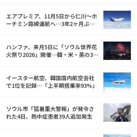
検
エアプレミア、11月5日から仁川〜ホ
ーチミン路線運航へ…3年2ヶ月ぶり
の再開
ハンファ、来月5日に「ソウル世界花
火祭り2026」開催…韓・米・英の3カ
国が参加
イースター航空、韓国国内航空会社
で1位を記録…「上半期搭乗率93%」
ソウル市「猛暑重大警報」が発令さ
れた4日、熱中症患者39人追加発生