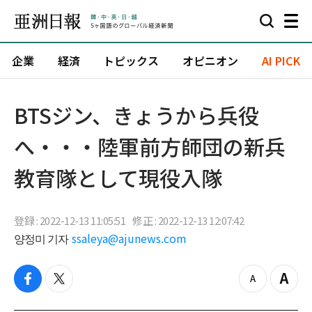
企業
経済
トピックス
オピニオン
AI PICK
BTSジン、きょうから兵役
へ・・・陸軍前方師団の新兵
教育隊として現役入隊
登録 : 2022-12-13 11:05:51
修正 : 2022-12-13 12:07:42
양정미 기자
ssaleya@ajunews.com
f
t
z
Z
a
w
o
o
c
i
o
o