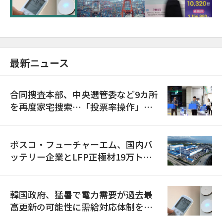
最新ニュース
合同捜査本部、中央選管委など9カ所
を再度家宅捜索…「投票率操作」の
資料を確保
ポスコ・フューチャーエム、国内バ
ッテリー企業とLFP正極材19万トン
の供給契約を締結
韓国政府、猛暑で電力需要が過去最
高更新の可能性に需給対応体制を点
検