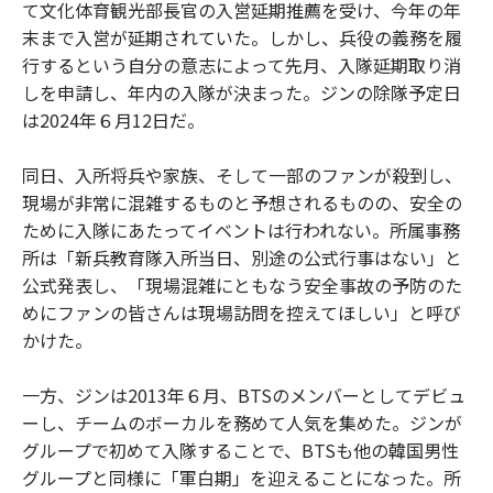
て文化体育観光部長官の入営延期推薦を受け、今年の年
末まで入営が延期されていた。しかし、兵役の義務を履
行するという自分の意志によって先月、入隊延期取り消
しを申請し、年内の入隊が決まった。ジンの除隊予定日
は2024年６月12日だ。
同日、入所将兵や家族、そして一部のファンが殺到し、
現場が非常に混雑するものと予想されるものの、安全の
ために入隊にあたってイベントは行われない。所属事務
所は「新兵教育隊入所当日、別途の公式行事はない」と
公式発表し、「現場混雑にともなう安全事故の予防のた
めにファンの皆さんは現場訪問を控えてほしい」と呼び
かけた。
一方、ジンは2013年６月、BTSのメンバーとしてデビュ
ーし、チームのボーカルを務めて人気を集めた。ジンが
グループで初めて入隊することで、BTSも他の韓国男性
グループと同様に「軍白期」を迎えることになった。所