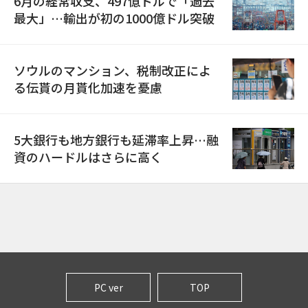
6月の経常収支、497億ドルで「過去
最大」…輸出が初の1000億ドル突破
ソウルのマンション、税制改正によ
る伝貰の月貰化加速を憂慮
5大銀行も地方銀行も延滞率上昇…融
資のハードルはさらに高く
PC ver
TOP