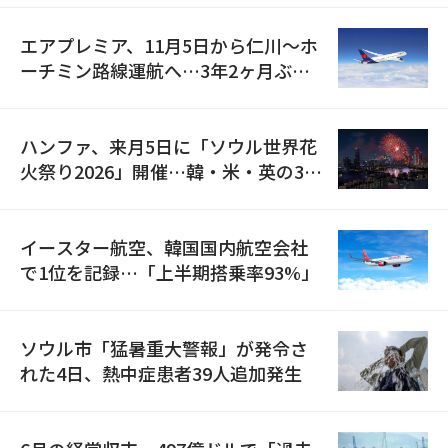
エアプレミア、11月5日から仁川〜ホ
ーチミン路線運航へ…3年2ヶ月ぶり
の再開
ハンファ、来月5日に「ソウル世界花
火祭り2026」開催…韓・米・英の3カ
国が参加
イースター航空、韓国国内航空会社
で1位を記録…「上半期搭乗率93%」
ソウル市「猛暑重大警報」が発令さ
れた4日、熱中症患者39人追加発生