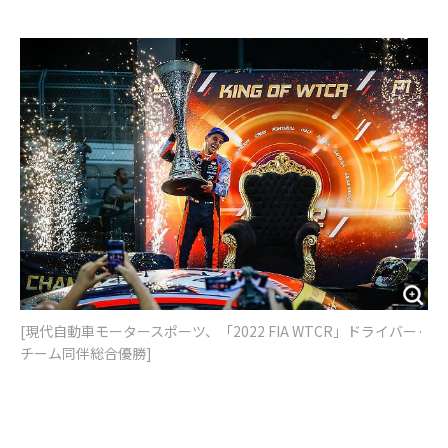
e
t
m
m
b
t
o
i
o
e
u
n
o
r
t
k
[現代自動車モータースポーツ、「2022 FIA WTCR」ドライバー·
チーム同伴総合優勝]