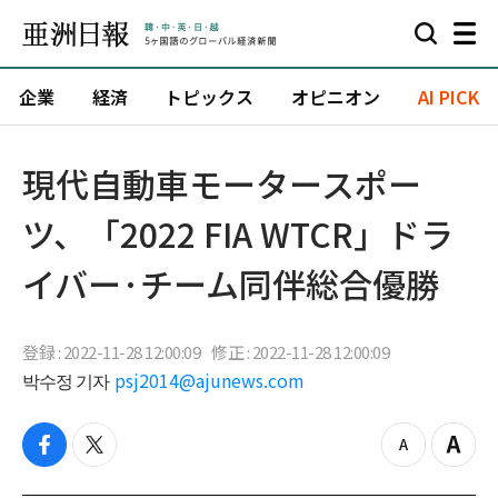
企業
経済
トピックス
オピニオン
AI PICK
現代自動車モータースポー
ツ、「2022 FIA WTCR」ドラ
イバー·チーム同伴総合優勝
登録 : 2022-11-28 12:00:09
修正 : 2022-11-28 12:00:09
박수정 기자
psj2014@ajunews.com
f
t
z
Z
a
w
o
o
c
i
o
o