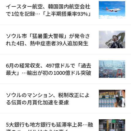
イースター航空、韓国国内航空会社
で1位を記録…「上半期搭乗率93%」
ソウル市「猛暑重大警報」が発令さ
れた4日、熱中症患者39人追加発生
6月の経常収支、497億ドルで「過去
最大」…輸出が初の1000億ドル突破
ソウルのマンション、税制改正によ
る伝貰の月貰化加速を憂慮
5大銀行も地方銀行も延滞率上昇…融