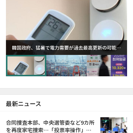
韓国政府、猛暑で電力需要が過去最高更新の可能性
に需給対応体制を点検
最新ニュース
合同捜査本部、中央選管委など9カ所
を再度家宅捜索…「投票率操作」の