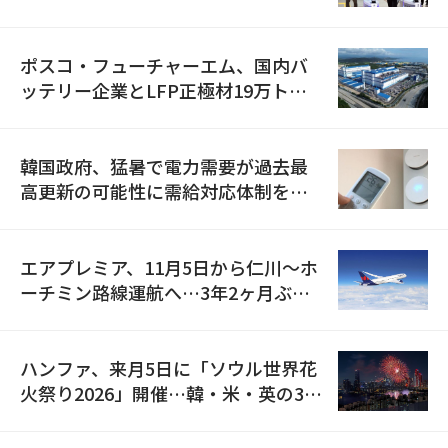
資料を確保
ポスコ・フューチャーエム、国内バ
ッテリー企業とLFP正極材19万トン
の供給契約を締結
韓国政府、猛暑で電力需要が過去最
高更新の可能性に需給対応体制を点
検
エアプレミア、11月5日から仁川〜ホ
ーチミン路線運航へ…3年2ヶ月ぶり
の再開
ハンファ、来月5日に「ソウル世界花
火祭り2026」開催…韓・米・英の3カ
国が参加