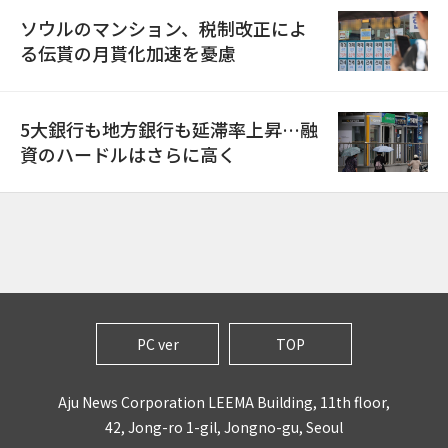
ソウルのマンション、税制改正によ
る伝貰の月貰化加速を憂慮
5大銀行も地方銀行も延滞率上昇…融
資のハードルはさらに高く
PC ver
TOP
Aju News Corporation LEEMA Building, 11th floor,
42, Jong-ro 1-gil, Jongno-gu, Seoul