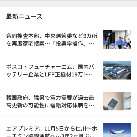
最新ニュース
合同捜査本部、中央選管委など9カ所
を再度家宅捜索…「投票率操作」の
資料を確保
ポスコ・フューチャーエム、国内バ
ッテリー企業とLFP正極材19万トン
の供給契約を締結
韓国政府、猛暑で電力需要が過去最
高更新の可能性に需給対応体制を点
検
エアプレミア、11月5日から仁川〜ホ
ーチミン路線運航へ…3年2ヶ月ぶり