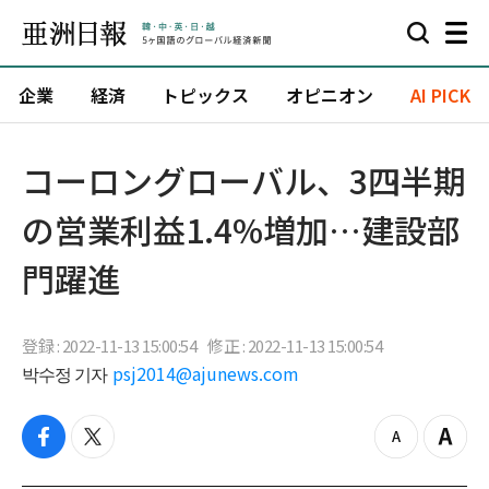
企業
経済
トピックス
オピニオン
AI PICK
コーロングローバル、3四半期
の営業利益1.4%増加…建設部
門躍進
登録 : 2022-11-13 15:00:54
修正 : 2022-11-13 15:00:54
박수정 기자
psj2014@ajunews.com
f
t
z
Z
a
w
o
o
c
i
o
o