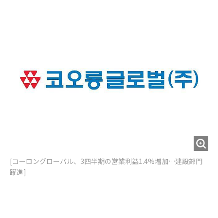
e
t
m
m
b
t
o
i
o
e
u
n
o
r
t
k
[コーロングローバル、3四半期の営業利益1.4%増加…建設部門
躍進]