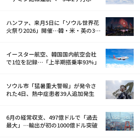
の再開
ハンファ、来月5日に「ソウル世界花
火祭り2026」開催…韓・米・英の3カ
国が参加
イースター航空、韓国国内航空会社
で1位を記録…「上半期搭乗率93%」
ソウル市「猛暑重大警報」が発令さ
れた4日、熱中症患者39人追加発生
6月の経常収支、497億ドルで「過去
最大」…輸出が初の1000億ドル突破