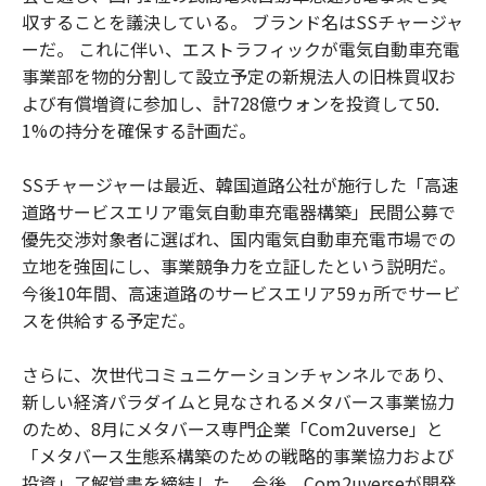
収することを議決している。 ブランド名はSSチャージャ
ーだ。 これに伴い、エストラフィックが電気自動車充電
事業部を物的分割して設立予定の新規法人の旧株買収お
よび有償増資に参加し、計728億ウォンを投資して50.
1%の持分を確保する計画だ。
SSチャージャーは最近、韓国道路公社が施行した「高速
道路サービスエリア電気自動車充電器構築」民間公募で
優先交渉対象者に選ばれ、国内電気自動車充電市場での
立地を強固にし、事業競争力を立証したという説明だ。
今後10年間、高速道路のサービスエリア59ヵ所でサービ
スを供給する予定だ。
さらに、次世代コミュニケーションチャンネルであり、
新しい経済パラダイムと見なされるメタバース事業協力
のため、8月にメタバース専門企業「Com2uverse」と
「メタバース生態系構築のための戦略的事業協力および
投資」了解覚書を締結した。 今後、Com2uverseが開発