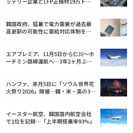
ッテリー企業とLFP正極材19万トン
の供給契約を締結
韓国政府、猛暑で電力需要が過去最
高更新の可能性に需給対応体制を点
検
エアプレミア、11月5日から仁川〜ホ
ーチミン路線運航へ…3年2ヶ月ぶり
の再開
ハンファ、来月5日に「ソウル世界花
火祭り2026」開催…韓・米・英の3カ
国が参加
イースター航空、韓国国内航空会社
で1位を記録…「上半期搭乗率93%」