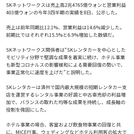
SKネットワークスは売上高2兆4765億ウォンと営業利益
403億ウォンの今年3四半期の実績を8日、公示した。
売上は前年同期比12.1%、営業利益は14.6%減少した。
前期比ではそれぞれ15.5%と6.9%増加した数値だ。
SKネットワークス関係者は“SKレンタカーを中心とした
モビリティ分野で堅調な成果を着実に続け、ホテル事業
も新型コロナルスの影響緩和による需要回復の勢いで、
事業正常化に速度を上げた”と説明した。
SKレンタカーは済州で国内最大規模の短期レンタカー支
店を運営するレンタル事業の好調と中古車売却の利益増
加で、バランスの取れた均等な成果を持続し、成長軸の
役割を強固にした。
ホテル事業の場合、客室および飲食物事業の回復と共
に、MICE行事、ウェディングなどホテル利用客の拡大で