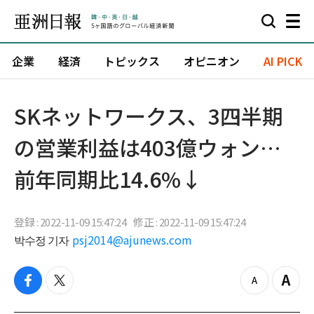
企業
経済
トピックス
オピニオン
AI PICK
SKネットワークス、3四半期
の営業利益は403億ウォン…
前年同期比14.6%↓
登録 : 2022-11-09 15:47:24
修正 : 2022-11-09 15:47:24
박수정 기자
psj2014@ajunews.com
f
t
z
Z
a
w
o
o
c
i
o
o