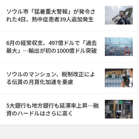
ソウル市「猛暑重大警報」が発令さ
れた4日、熱中症患者39人追加発生
6月の経常収支、497億ドルで「過去
最大」…輸出が初の1000億ドル突破
ソウルのマンション、税制改正によ
る伝貰の月貰化加速を憂慮
5大銀行も地方銀行も延滞率上昇…融
資のハードルはさらに高く