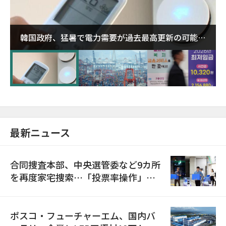
韓国政府、猛暑で電力需要が過去最高更新の可能性
に需給対応体制を点検
最新ニュース
合同捜査本部、中央選管委など9カ所
を再度家宅捜索…「投票率操作」の
資料を確保
ポスコ・フューチャーエム、国内バ