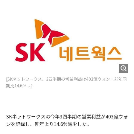
e
t
m
m
b
t
o
i
o
e
u
n
o
r
t
k
[SKネットワークス、3四半期の営業利益は403億ウォン…前年同
期比14.6%↓]
SKネットワークスの今年3四半期の営業利益が403億ウォ
ンを記録し、昨年より14.6%減少した。