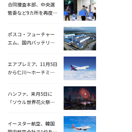
合同捜査本部、中央選
管委など9カ所を再度家
宅捜索…「投票率操
作」の資料を確保
ポスコ・フューチャー
エム、国内バッテリー
企業とLFP正極材19万ト
ンの供給契約を締結
エアプレミア、11月5日
から仁川〜ホーチミン
路線運航へ…3年2ヶ月
ぶりの再開
ハンファ、来月5日に
「ソウル世界花火祭り
2026」開催…韓・米・
英の3カ国が参加
イースター航空、韓国
国内航空会社で1位を記