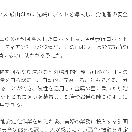
クス(蔚山CLX)に先端ロボットを導入し、労働者の安全
蔚山CLXが今回導入したロボットは、4足歩行ロボット
ディアンS」など2種だ。 このロボットは826万㎡(約
点検するのに使われる予定だ。
物を掴んだり運ぶなどの物理的任務も可能だ。 1回の
残量を自ら認知し、自動的に充電することもできる。 ガ
回ることができ、磁性を活用して金属の壁に乗ったり階
ボットともカメラを装着し、配管や設備の隙間のように
用できる。
の機能安定化作業を終えた後、実際の業務に投入する計画
の安全状態を確認し、人が感じにくい騒音·振動を測定