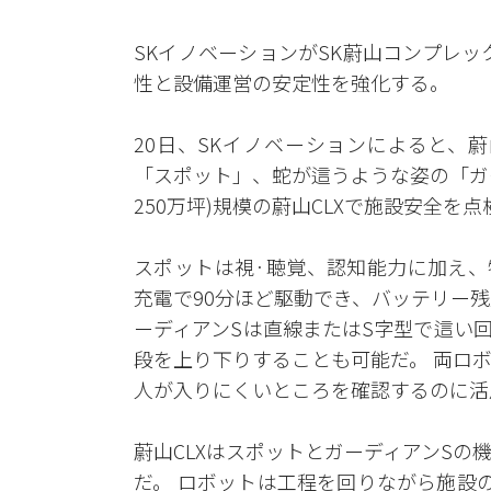
SKイノベーションがSK蔚山コンプレッ
性と設備運営の安定性を強化する。
20日、SKイノベーションによると、
「スポット」、蛇が這うような姿の「ガー
250万坪)規模の蔚山CLXで施設安全を
スポットは視·聴覚、認知能力に加え、
充電で90分ほど駆動でき、バッテリー
ーディアンSは直線またはS字型で這い
段を上り下りすることも可能だ。 両ロ
人が入りにくいところを確認するのに活
蔚山CLXはスポットとガーディアンS
だ。 ロボットは工程を回りながら施設