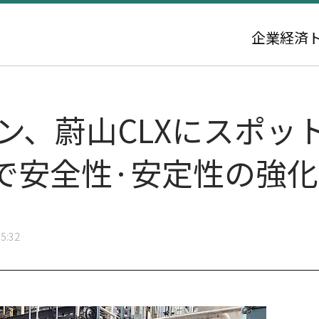
企業
経済
ン、蔚山CLXにスポッ
で安全性·安定性の強化
5:32