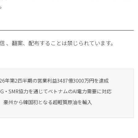
。
信 、翻案、配布することは禁じられています。
026年第2四半期の営業利益3487億3000万円を達成
LNG・SMR協力を通じてベトナムのAI電力需要に対応
&S、豪州から韓国初となる超軽質原油を輸入