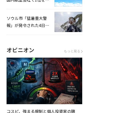
録…「上半期搭乗率
93%」
ソウル市「猛暑重大警
報」が発令された4日、
熱中症患者39人追加発
生
オピニオン
もっと見る
コスピ、強まる規制と個人投資家の賭