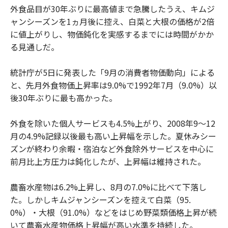
外食品目が30年ぶりに最高値まで急騰したうえ、キムジ
ャンシーズンを1ヵ月後に控え、白菜と大根の価格が2倍
に値上がりし、物価鈍化を実感するまでには時間がかか
る見通しだ。
統計庁が5日に発表した「9月の消費者物価動向」による
と、先月外食物価上昇率は9.0%で1992年7月（9.0%）以
後30年ぶりに最も高かった。
外食を除いた個人サービスも4.5%上がり、2008年9～12
月の4.9%記録以後最も高い上昇幅を示した。夏休みシー
ズンが終わり余暇・宿泊など外食除外サービスを中心に
前月比上方圧力は鈍化したが、上昇幅は維持された。
農畜水産物は6.2%上昇し、8月の7.0%に比べて下落し
た。しかしキムジャンシーズンを控えて白菜（95.
0%）・大根（91.0%）などをはじめ野菜類価格上昇が続
いて農畜水産物価格上昇幅が高い水準を持続した。