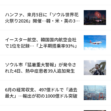
の再開
ハンファ、来月5日に「ソウル世界花
火祭り2026」開催…韓・米・英の3カ
国が参加
イースター航空、韓国国内航空会社
で1位を記録…「上半期搭乗率93%」
ソウル市「猛暑重大警報」が発令さ
れた4日、熱中症患者39人追加発生
6月の経常収支、497億ドルで「過去
最大」…輸出が初の1000億ドル突破