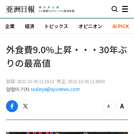
企業
経済
トピックス
オピニオン
AI PICK
外食費9.0%上昇・・・30年ぶ
りの最高値
登録 : 2022-10-05 11:19:32
修正 : 2022-10-05 11:28:00
양정미 기자
ssaleya@ajunews.com
f
t
z
Z
a
w
o
o
c
i
o
o
e
t
m
m
b
t
o
i