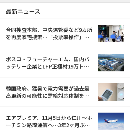
最新ニュース
合同捜査本部、中央選管委など9カ所
を再度家宅捜索…「投票率操作」の
資料を確保
ポスコ・フューチャーエム、国内バ
ッテリー企業とLFP正極材19万トン
の供給契約を締結
韓国政府、猛暑で電力需要が過去最
高更新の可能性に需給対応体制を点
検
エアプレミア、11月5日から仁川〜ホ
ーチミン路線運航へ…3年2ヶ月ぶり