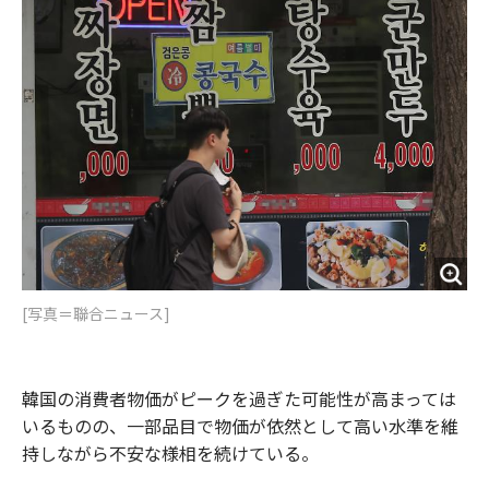
o
e
u
n
o
r
t
k
[写真＝聯合ニュース]
韓国の消費者物価がピークを過ぎた可能性が高まっては
いるものの、一部品目で物価が依然として高い水準を維
持しながら不安な様相を続けている。