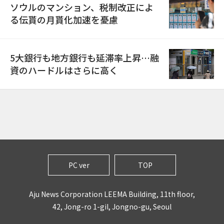
ソウルのマンション、税制改正によ
る伝貰の月貰化加速を憂慮
5大銀行も地方銀行も延滞率上昇…融
資のハードルはさらに高く
PC ver
TOP
Aju News Corporation LEEMA Building, 11th floor,
42, Jong-ro 1-gil, Jongno-gu, Seoul