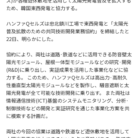
ズ)が各種遊休敷地を活用して太陽光発電普及を拡大する
ため、韓国東西発電と協力する。
ハンファQセルズは忠北鎮川工場で東西発電と「太陽光
普及拡散のための共同技術開発業務協約」を締結したと
22日、明らかにした。
協約により、両社は道路·鉄道などに活用できる防音壁太
陽光モジュール、屋根一体型モジュールなどの研究·開発
(R&D)に乗り出し、実証成果を活用した事業化などに協
力する。 このため、ハンファQセルズは高出力·高耐久
性垂直型太陽光モジュールなどを製作し、騒音遮断と太
陽光発電が全て可能な技術開発に乗り出す。 また両社は
情報通信技術(ICT)基盤のシステムモニタリング、分析·
制御技術などの開発と実証研究を通じた事業化方案を共
に模索する計画だ。
両社の今回の協業は道路や鉄道など遊休敷地を活用して