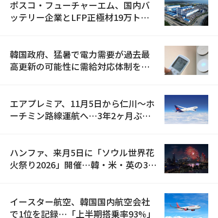
ポスコ・フューチャーエム、国内バ
ッテリー企業とLFP正極材19万トン
の供給契約を締結
韓国政府、猛暑で電力需要が過去最
高更新の可能性に需給対応体制を点
検
エアプレミア、11月5日から仁川〜ホ
ーチミン路線運航へ…3年2ヶ月ぶり
の再開
ハンファ、来月5日に「ソウル世界花
火祭り2026」開催…韓・米・英の3カ
国が参加
イースター航空、韓国国内航空会社
で1位を記録…「上半期搭乗率93%」