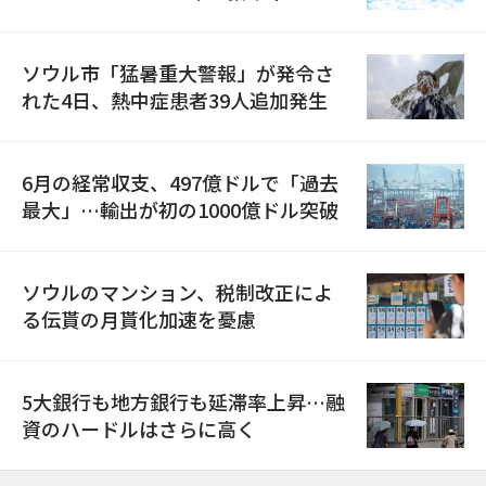
ソウル市「猛暑重大警報」が発令さ
れた4日、熱中症患者39人追加発生
6月の経常収支、497億ドルで「過去
最大」…輸出が初の1000億ドル突破
ソウルのマンション、税制改正によ
る伝貰の月貰化加速を憂慮
5大銀行も地方銀行も延滞率上昇…融
資のハードルはさらに高く