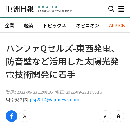
企業
経済
トピックス
オピニオン
AI PICK
ハンファQセルズ-東西発電、
防音壁など活用した太陽光発
電技術開発に着手
登録 : 2022-09-23 11:08:16
修正 : 2022-09-23 11:08:16
박수정 기자
psj2014@ajunews.com
f
t
z
Z
a
w
o
o
c
i
o
o