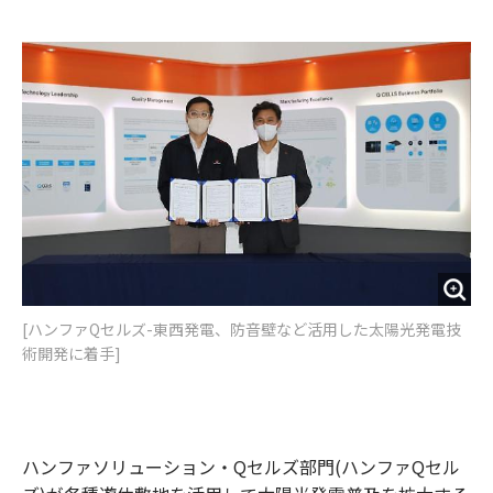
e
t
m
m
b
t
o
i
o
e
u
n
o
r
t
k
[ハンファQセルズ-東西発電、防音壁など活用した太陽光発電技
術開発に着手]
ハンファソリューション・Qセルズ部門(ハンファQセル