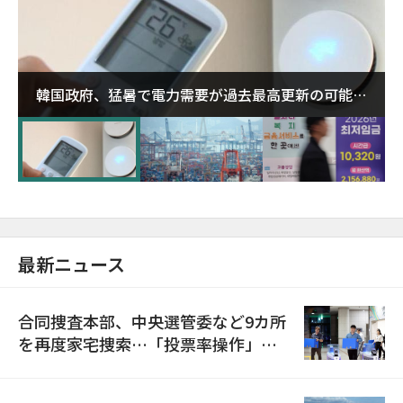
韓国政府、猛暑で電力需要が過去最高更新の可能性
に需給対応体制を点検
最新ニュース
合同捜査本部、中央選管委など9カ所
を再度家宅捜索…「投票率操作」の
資料を確保