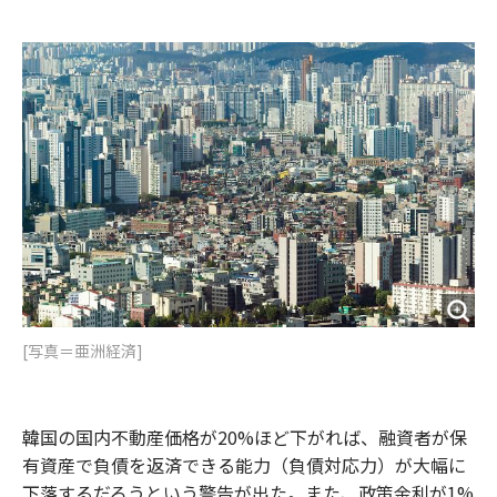
e
t
m
m
b
t
o
i
o
e
u
n
o
r
t
k
[写真＝亜洲経済]
韓国の国内不動産価格が20%ほど下がれば、融資者が保
有資産で負債を返済できる能力（負債対応力）が大幅に
下落するだろうという警告が出た。また、政策金利が1%