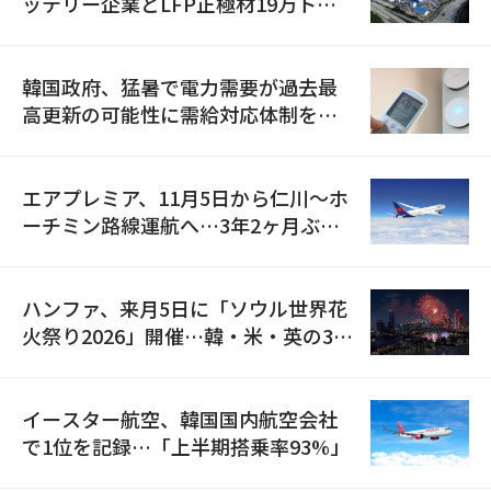
ッテリー企業とLFP正極材19万トン
の供給契約を締結
韓国政府、猛暑で電力需要が過去最
高更新の可能性に需給対応体制を点
検
エアプレミア、11月5日から仁川〜ホ
ーチミン路線運航へ…3年2ヶ月ぶり
の再開
ハンファ、来月5日に「ソウル世界花
火祭り2026」開催…韓・米・英の3カ
国が参加
イースター航空、韓国国内航空会社
で1位を記録…「上半期搭乗率93%」