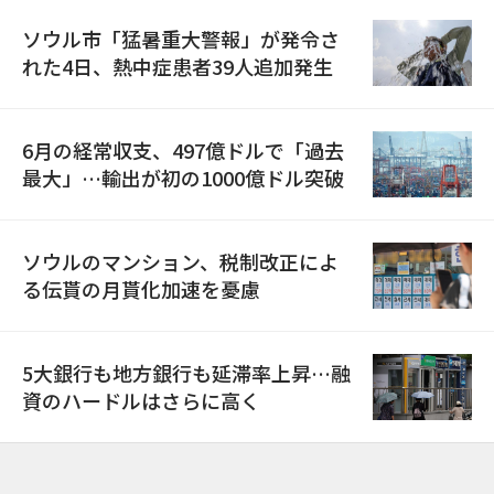
ソウル市「猛暑重大警報」が発令さ
れた4日、熱中症患者39人追加発生
6月の経常収支、497億ドルで「過去
最大」…輸出が初の1000億ドル突破
ソウルのマンション、税制改正によ
る伝貰の月貰化加速を憂慮
5大銀行も地方銀行も延滞率上昇…融
資のハードルはさらに高く