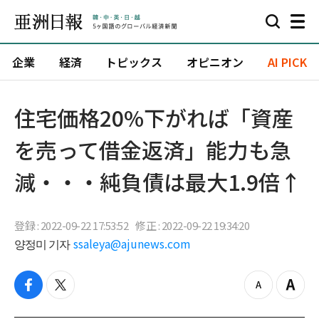
企業
経済
トピックス
オピニオン
AI PICK
住宅価格20%下がれば「資産
を売って借金返済」能力も急
減・・・純負債は最大1.9倍↑
登録 : 2022-09-22 17:53:52
修正 : 2022-09-22 19:34:20
양정미 기자
ssaleya@ajunews.com
f
t
z
Z
a
w
o
o
c
i
o
o