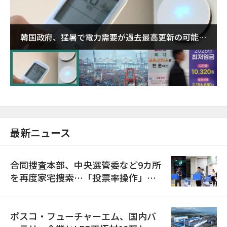
韓国政府、猛暑で電力需要が過去最高更新の可能性
に需給対応体制を点検
最新ニュース
合同捜査本部、中央選管委など9カ所
を再度家宅捜索…「投票率操作」の
資料を確保
ポスコ・フューチャーエム、国内バ