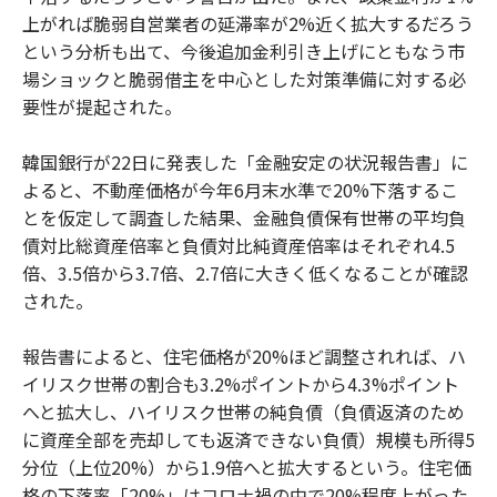
上がれば脆弱自営業者の延滞率が2%近く拡大するだろう
という分析も出て、今後追加金利引き上げにともなう市
場ショックと脆弱借主を中心とした対策準備に対する必
要性が提起された。
韓国銀行が22日に発表した「金融安定の状況報告書」に
よると、不動産価格が今年6月末水準で20%下落するこ
とを仮定して調査した結果、金融負債保有世帯の平均負
債対比総資産倍率と負債対比純資産倍率はそれぞれ4.5
倍、3.5倍から3.7倍、2.7倍に大きく低くなることが確認
された。
報告書によると、住宅価格が20%ほど調整されれば、ハ
イリスク世帯の割合も3.2%ポイントから4.3%ポイント
へと拡大し、ハイリスク世帯の純負債（負債返済のため
に資産全部を売却しても返済できない負債）規模も所得5
分位（上位20%）から1.9倍へと拡大するという。住宅価
格の下落率「20%」はコロナ禍の中で20%程度上がった