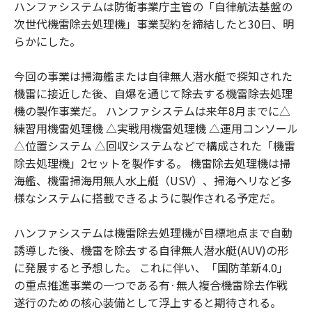
ハンファシステムは防衛事業庁主管の「自律航法基盤の
次世代機雷除去処理機」事業契約を締結したと30日、明
らかにした。
今回の事業は掃海艦または自律無人潜水艇で探知された
機雷に接近した後、自爆を通じて除去する機雷除去処理
機の製作事業だ。 ハンファシステムは来年8月までに△
練習用機雷処理機 △実戦用機雷処理機 △運用コンソール
△位置システム △回収システムなどで構成された「機雷
除去処理機」2セットを製作する。 機雷除去処理機は掃
海艦、機雷掃海用無人水上艇（USV）、掃海ヘリなど多
様なシステムに搭載できるように製作される予定だ。
ハンファシステムは機雷除去処理機が目標地点まで自動
誘導した後、機雷を除去する自律無人潜水艇(AUV)の形
に発展すると予想した。 これに伴い、「国防革新4.0」
の重点推進事業の一つである有·無人複合機雷除去作戦
遂行のための核心装備として浮上すると期待される。