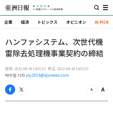
企業
経済
トピックス
オピニオン
AI PICK
ハンファシステム、次世代機
雷除去処理機事業契約の締結
登録 : 2022-08-30 14:51:53
修正 : 2022-08-30 14:51:53
박수정 기자
psj2014@ajunews.com
f
t
z
Z
a
w
o
o
c
i
o
o
e
t
m
m
b
t
o
i