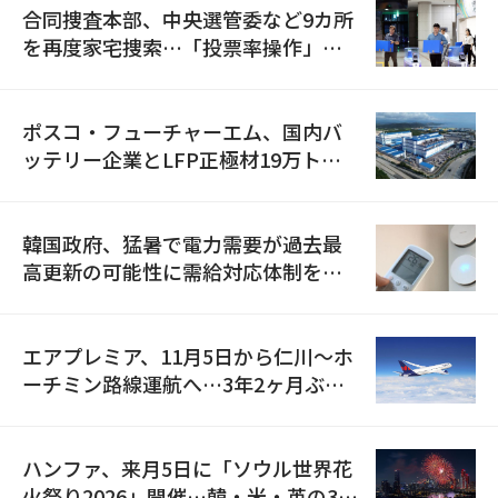
合同捜査本部、中央選管委など9カ所
を再度家宅捜索…「投票率操作」の
資料を確保
ポスコ・フューチャーエム、国内バ
ッテリー企業とLFP正極材19万トン
の供給契約を締結
韓国政府、猛暑で電力需要が過去最
高更新の可能性に需給対応体制を点
検
エアプレミア、11月5日から仁川〜ホ
ーチミン路線運航へ…3年2ヶ月ぶり
の再開
ハンファ、来月5日に「ソウル世界花
火祭り2026」開催…韓・米・英の3カ