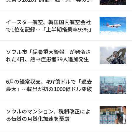
国が参加
イースター航空、韓国国内航空会社
で1位を記録…「上半期搭乗率93%」
ソウル市「猛暑重大警報」が発令さ
れた4日、熱中症患者39人追加発生
6月の経常収支、497億ドルで「過去
最大」…輸出が初の1000億ドル突破
ソウルのマンション、税制改正によ
る伝貰の月貰化加速を憂慮