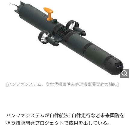
o
e
u
n
o
r
t
k
[ハンファシステム、次世代機雷除去処理機事業契約の締結]
ハンファシステムが自律航法·自律走行など未来国防を
担う技術開発プロジェクトで成果を出している。