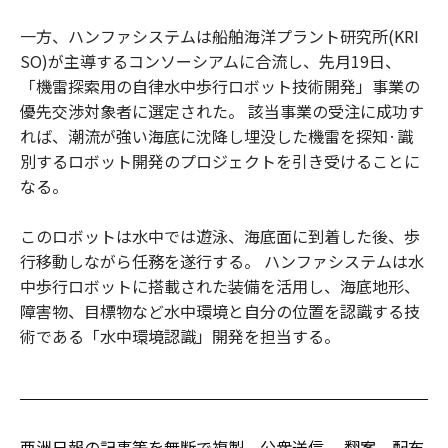
一方、ハンファシステムは船舶海洋プラント研究所(KRI
SO)が主導するコンソーシアムに合流し、先月19日、
「機雷探索用の自律水中歩行ロボット技術開発」事業の
優先交渉対象者に選定された。 該当事業の受注に成功す
れば、潮流が強い海底に沈降し埋没した機雷を探知·識
別するロボット開発のプロジェクトを引き受けることに
なる。
このロボットは水中では遊泳、海底面に到着した後、歩
行移動しながら任務を遂行する。 ハンファシステムは水
中歩行ロボットに搭載された装備を活用し、海底地形、
障害物、目標物など水中環境と自分の位置を認識する技
術である「水中環境認識」開発を担当する。
亜洲日報の記事等を無断で複製、公衆送信 、翻案、配布