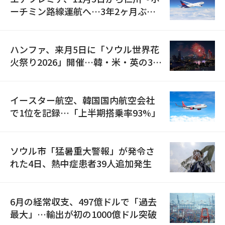
ーチミン路線運航へ…3年2ヶ月ぶり
の再開
ハンファ、来月5日に「ソウル世界花
火祭り2026」開催…韓・米・英の3カ
国が参加
イースター航空、韓国国内航空会社
で1位を記録…「上半期搭乗率93%」
ソウル市「猛暑重大警報」が発令さ
れた4日、熱中症患者39人追加発生
6月の経常収支、497億ドルで「過去
最大」…輸出が初の1000億ドル突破