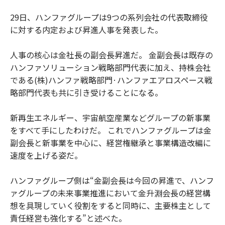
29日、ハンファグループは9つの系列会社の代表取締役
に対する内定および昇進人事を発表した。
人事の核心は金社長の副会長昇進だ。 金副会長は既存の
ハンファソリューション戦略部門代表に加え、持株会社
である(株)ハンファ戦略部門·ハンファエアロスペース戦
略部門代表も共に引き受けることになる。
新再生エネルギー、宇宙航空産業などグループの新事業
をすべて手にしたわけだ。 これでハンファグループは金
副会長と新事業を中心に、経営権継承と事業構造改編に
速度を上げる姿だ。
ハンファグループ側は“金副会長は今回の昇進で、ハンフ
ァグループの未来事業推進において金升淵会長の経営構
想を具現していく役割をすると同時に、主要株主として
責任経営も強化する”と述べた。