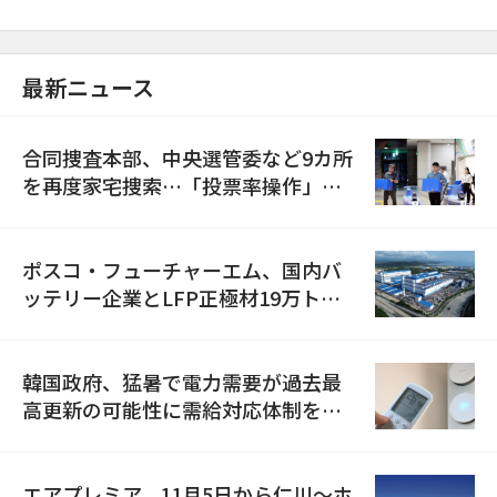
最新ニュース
合同捜査本部、中央選管委など9カ所
を再度家宅捜索…「投票率操作」の
資料を確保
ポスコ・フューチャーエム、国内バ
ッテリー企業とLFP正極材19万トン
の供給契約を締結
韓国政府、猛暑で電力需要が過去最
高更新の可能性に需給対応体制を点
検
エアプレミア、11月5日から仁川〜ホ