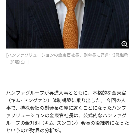
[ハンファソリューションの金東官社長、副会長に昇進…3歳継承
「加速化」]
ハンファグループが昇進人事とともに、本格的な金東官
（キム·ドングァン）体制構築に乗り出した。 今回の人
事で、持株会社の副会長の座に就くことになったハンフ
ァソリューションの金東官社長は、公式的なハンファグ
ループの金升淵（キム·スンヨン）会長の後継者になった
というのが財界の分析だ。