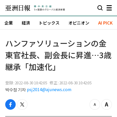
企業
経済
トピックス
オピニオン
AI PICK
ハンファソリューションの金
東官社長、副会長に昇進…3歳
継承「加速化」
登録 : 2022-08-30 10:42:05
修正 : 2022-08-30 10:42:05
박수정 기자
psj2014@ajunews.com
f
t
z
Z
a
w
o
o
c
i
o
o