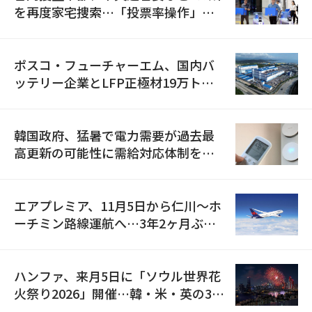
を再度家宅捜索…「投票率操作」の
資料を確保
ポスコ・フューチャーエム、国内バ
ッテリー企業とLFP正極材19万トン
の供給契約を締結
韓国政府、猛暑で電力需要が過去最
高更新の可能性に需給対応体制を点
検
エアプレミア、11月5日から仁川〜ホ
ーチミン路線運航へ…3年2ヶ月ぶり
の再開
ハンファ、来月5日に「ソウル世界花
火祭り2026」開催…韓・米・英の3カ
国が参加