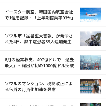
イースター航空、韓国国内航空会社
で1位を記録…「上半期搭乗率93%」
ソウル市「猛暑重大警報」が発令さ
れた4日、熱中症患者39人追加発生
6月の経常収支、497億ドルで「過去
最大」…輸出が初の1000億ドル突破
ソウルのマンション、税制改正によ
る伝貰の月貰化加速を憂慮