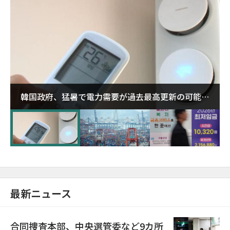
韓国政府、猛暑で電力需要が過去最高更新の可能性
に需給対応体制を点検
最新ニュース
合同捜査本部、中央選管委など9カ所