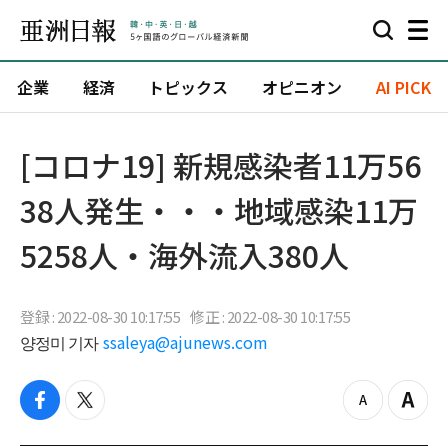
企業
経済
トピックス
オピニオン
AI PICK
[コロナ19] 新規感染者11万56
38人発生・・・地域感染11万
5258人・海外流入380人
登録 : 2022-08-30 10:17:55
修正 : 2022-08-30 10:17:55
양정미 기자
ssaleya@ajunews.com
f
t
z
Z
a
w
o
o
c
i
o
o