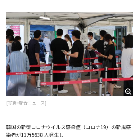
e
t
m
m
b
t
o
i
o
e
u
n
o
r
t
k
[写真=聯合ニュース]
韓国の新型コロナウイルス感染症（コロナ19）の新規感
染者が11万5638 人発生し