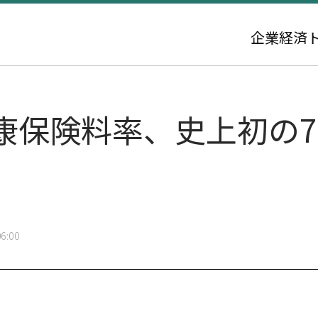
企業
経済
康保険料率、史上初の
6:00