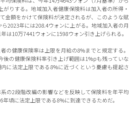
均保険料は、今年14万4643ウォン（7月基準）から
ォン値上がりする。地域加入者健康保険料は加入者の所得・
て金額をかけて保険料が決定されるが、このような賦
ら2023年には208.4ウォンに上がる。地域加入者の月
年は10万7441ウォンに1598ウォン引き上げられる。
者の健康保険率は上限を月給の8%までと規定する。
今後の健康保険料率引き上げ範囲は1%pも残っていな
内に法定上限である8%に近づくという憂慮も提起さ
系の2段階改編の影響などを反映して保険料を年平均
26年頃に法定上限である8%に到達できるためだ。