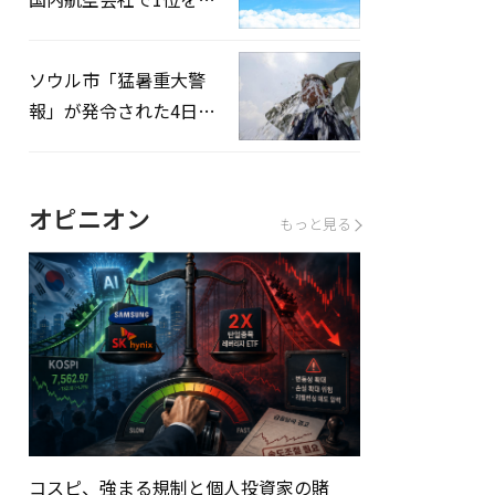
録…「上半期搭乗率
93%」
ソウル市「猛暑重大警
報」が発令された4日、
熱中症患者39人追加発
生
オピニオン
もっと見る
コスピ、強まる規制と個人投資家の賭