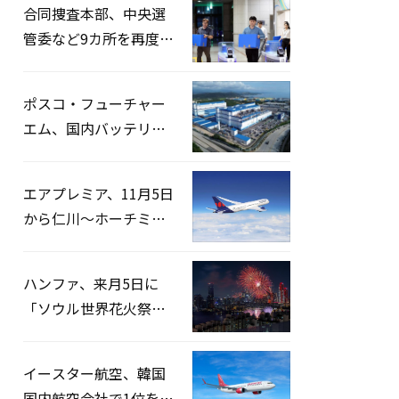
合同捜査本部、中央選
管委など9カ所を再度家
宅捜索…「投票率操
作」の資料を確保
ポスコ・フューチャー
エム、国内バッテリー
企業とLFP正極材19万ト
ンの供給契約を締結
エアプレミア、11月5日
から仁川〜ホーチミン
路線運航へ…3年2ヶ月
ぶりの再開
ハンファ、来月5日に
「ソウル世界花火祭り
2026」開催…韓・米・
英の3カ国が参加
イースター航空、韓国
国内航空会社で1位を記