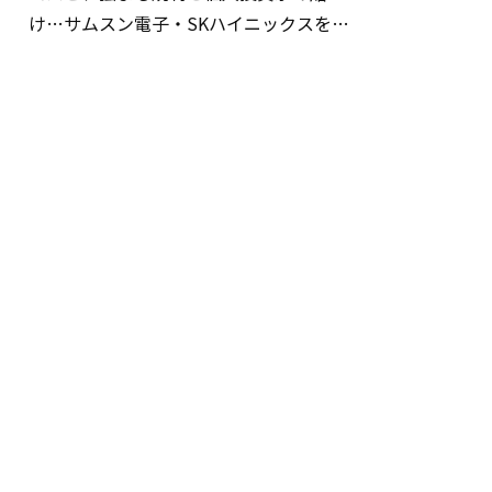
け…サムスン電子・SKハイニックスを巡
る明暗