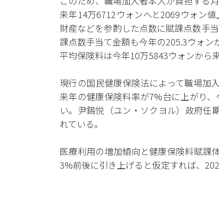
このため、職場加入者本人が負担する月平
来年14万6712ウォンへと2069ウ
財産などを参酌した点数に賦課点数手当
課点数手当て金額も今年の205.3ウォンか
平均保険料は今年10万5843ウォンから来
現行の国民健康保険法によって職場加入
来年の健康保険料率が7%台に上がり、
い。尹錫悦（ユン・ソクヨル）政府任期
れている。
医療利用の増加傾向と健康保険料賦課体
3%前後に引き上げると仮定すれば、20