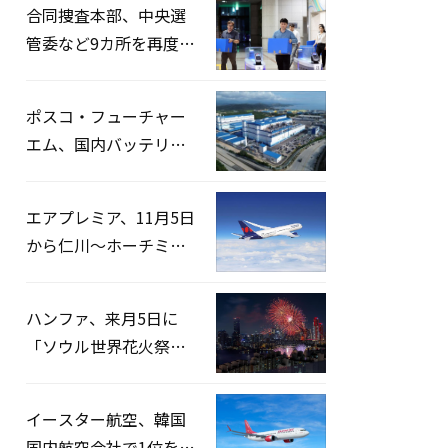
合同捜査本部、中央選
管委など9カ所を再度家
宅捜索…「投票率操
作」の資料を確保
ポスコ・フューチャー
エム、国内バッテリー
企業とLFP正極材19万ト
ンの供給契約を締結
エアプレミア、11月5日
から仁川〜ホーチミン
路線運航へ…3年2ヶ月
ぶりの再開
ハンファ、来月5日に
「ソウル世界花火祭り
2026」開催…韓・米・
英の3カ国が参加
イースター航空、韓国
国内航空会社で1位を記