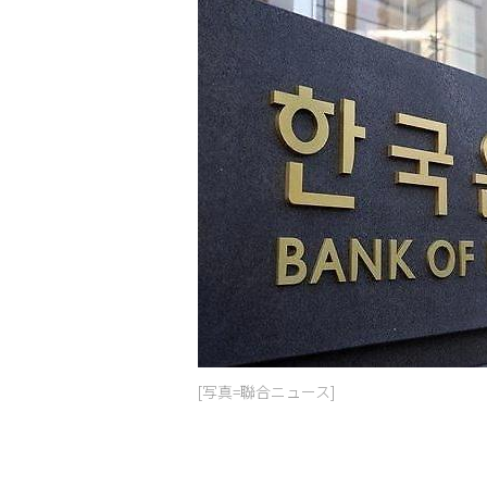
[写真=聯合ニュース]