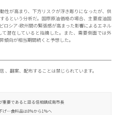
動性が高まり、下方リスクが浮き彫りになったが、供
するという分析だ。国際原油価格の場合、主要産油国
どロシア-欧州間の緊張感が高まった影響によるエネル
して潜在していると指摘した。また、需要側面では外
昇傾向が相当期間続くと予想した。
信 、翻案、配布することは禁じられています。
立が重要であると語る信相鎮成南市長
下げ…食料品は8%から1%へ