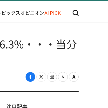
トピックス
オピニオン
AI PICK
.3%・・・当分
注目記事