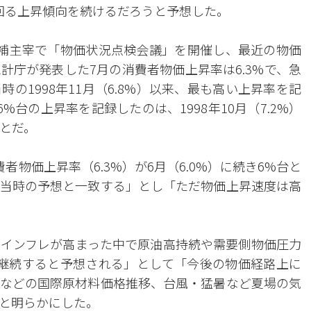
回る上昇傾向を続けるだろうと予想した。
補主宰で「物価状況点検会議」を開催し、最近の物価
計庁が発表した7月の消費者物価上昇率は6.3%で、急
の1998年11月（6.8%）以来、最も高い上昇率を記
%台の上昇率を記録したのは、1998年10月（7.2%）
ことだ。
物価上昇率（6.3%）が6月（6.0%）に続き6%台と
当時の予想と一致する」とし「ただ物価上昇速度は高
インフレが高まった中で原油高持続や需要側物価圧力
継続すると予想される」として「今後の物価経路上に
などの国際原材料価格推移、台風・猛暑など夏場の気
と明らかにした。