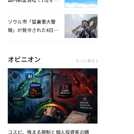
録…「上半期搭乗率
93%」
ソウル市「猛暑重大警
報」が発令された4日、
熱中症患者39人追加発
生
オピニオン
もっと見る
コスピ、強まる規制と個人投資家の賭