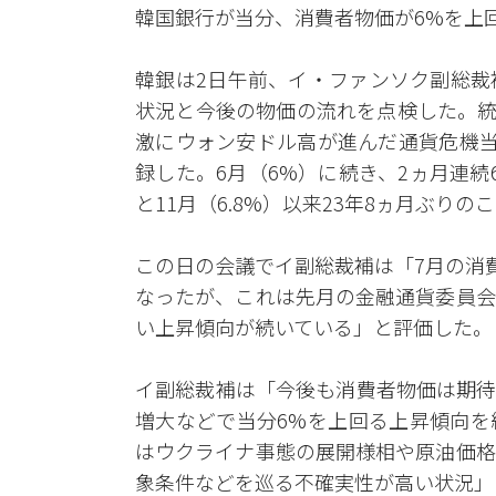
韓国銀行が当分、消費者物価が6%を上
韓銀は2日午前、イ・ファンソク副総裁
状況と今後の物価の流れを点検した。統
激にウォン安ドル高が進んだ通貨危機当時
録した。6月（6%）に続き、2ヵ月連続6
と11月（6.8%）以来23年8ヵ月ぶりの
この日の会議でイ副総裁補は「7月の消費者
なったが、これは先月の金融通貨委員会
い上昇傾向が続いている」と評価した。
イ副総裁補は「今後も消費者物価は期待
増大などで当分6%を上回る上昇傾向を
はウクライナ事態の展開様相や原油価格
象条件などを巡る不確実性が高い状況」