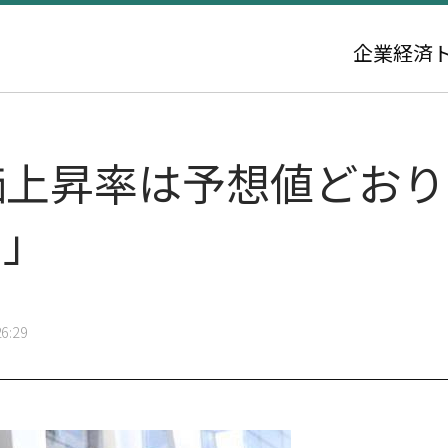
企業
経済
上昇率は予想値どおり6
し」
6:29