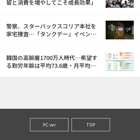
留と消費を増やしてこそ成長効果」
警察、スターバックスコリア本社を
家宅捜査…「タンクデー」イベント
巡り侮辱容疑
韓国の高齢層1700万人時代…希望す
る勤労年齢は平均73.6歳・月平均賃
金は300万ウォン以上
PC ver
TOP