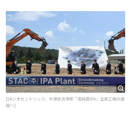
e
t
m
m
b
t
o
i
o
e
u
n
o
r
t
k
[SKジオセントリック、半導体洗浄剤「高純度IPA」生産工場の建
設へ]