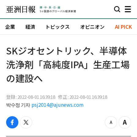
企業
経済
トピックス
オピニオン
AI PICK
SKジオセントリック、半導体
洗浄剤「高純度IPA」生産工場
の建設へ
登録 : 2022-08-01 16:39:18
修正 : 2022-08-01 16:39:18
박수정 기자
psj2014@ajunews.com
f
t
z
Z
a
w
o
o
c
i
o
o