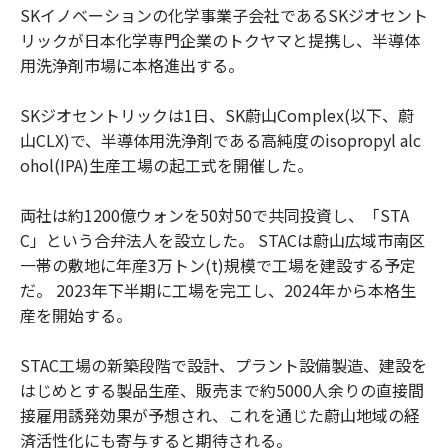
SKイノベーションの化学事業子会社であるSKジオセント
リックが日本化学専門企業のトクヤマと提携し、半導体
用洗浄剤市場に本格進出する。
SKジオセントリックは1日、SK蔚山Complex(以下、蔚
山CLX)で、半導体用洗浄剤である高純度のisopropyl alc
ohol(IPA)生産工場の起工式を開催した。
両社は約1200億ウォンを50対50で共同投資し、「STA
C」という合弁法人を設立した。 STACは蔚山広域市南区
一帯の敷地に年産3万トン(t)規模で工場を建設する予定
だ。 2023年下半期に工場を完工し、2024年から本格生
産を開始する。
STAC工場の新築段階で設計、プラント設備製造、建設を
はじめとする製品生産、販売まで約5000人余りの直接間
接雇用誘発効果が予想され、これを通じた蔚山地域の経
済活性化にも寄与すると期待される。