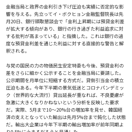
金融当局と政界の金利引き下げ圧迫も実績に否定的な影
響を与える。先立ってイ・ボクヒョン金融監督院長は先
月20日、銀行頭取懇談会で「金利上昇期には預貸金利差
が拡大する傾向があり、銀行の行き過ぎた利益追求に対
する批判が高まっている」と指摘した。これは銀行の過
度な預貸金利差を通じた利益に対する直接的な警告と解
釈される。
与党の国民の力の物価民生安定特委も今後、預貸金利の
差をさらに細かく公示することを金融当局に要請した。
公示期間を月単位に短縮する方式だ。貸倒引当金の積立
圧迫もある。今年下半期の景気低迷とコロナパンデミッ
ク（世界的な大流行）貸出延長が重なれば、不良憂慮が
急激に大きくなりかねないという分析を反映した要求
だ。実際、5月まで10～20%台の増加率を見せ、韓国経
済の支えとなっていた輸出は先月5%台まで鈍化した状態
だ。輸出大企業は今年下半期の輸出増加率が前年同期よ
り0.5%に止まるだろうと見通した。