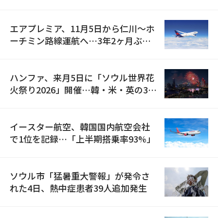
検
エアプレミア、11月5日から仁川〜ホ
ーチミン路線運航へ…3年2ヶ月ぶり
の再開
ハンファ、来月5日に「ソウル世界花
火祭り2026」開催…韓・米・英の3カ
国が参加
イースター航空、韓国国内航空会社
で1位を記録…「上半期搭乗率93%」
ソウル市「猛暑重大警報」が発令さ
れた4日、熱中症患者39人追加発生