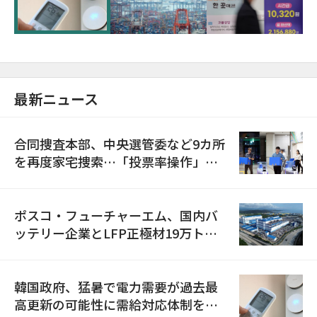
に需給対応体制を点検
最新ニュース
合同捜査本部、中央選管委など9カ所
を再度家宅捜索…「投票率操作」の
資料を確保
ポスコ・フューチャーエム、国内バ
ッテリー企業とLFP正極材19万トン
の供給契約を締結
韓国政府、猛暑で電力需要が過去最
高更新の可能性に需給対応体制を点