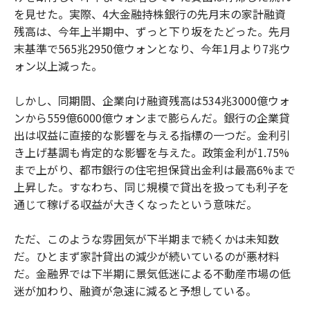
を見せた。実際、4大金融持株銀行の先月末の家計融資
残高は、今年上半期中、ずっと下り坂をたどった。先月
末基準で565兆2950億ウォンとなり、今年1月より7兆ウ
ォン以上減った。
しかし、同期間、企業向け融資残高は534兆3000億ウォ
ンから559億6000億ウォンまで膨らんだ。銀行の企業貸
出は収益に直接的な影響を与える指標の一つだ。金利引
き上げ基調も肯定的な影響を与えた。政策金利が1.75%
まで上がり、都市銀行の住宅担保貸出金利は最高6%まで
上昇した。すなわち、同じ規模で貸出を扱っても利子を
通じて稼げる収益が大きくなったという意味だ。
ただ、このような雰囲気が下半期まで続くかは未知数
だ。ひとまず家計貸出の減少が続いているのが悪材料
だ。金融界では下半期に景気低迷による不動産市場の低
迷が加わり、融資が急速に減ると予想している。