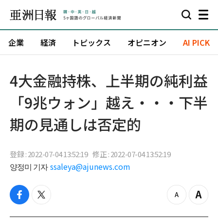
企業
経済
トピックス
オピニオン
AI PICK
4大金融持株、上半期の純利益
「9兆ウォン」越え・・・下半
期の見通しは否定的
登録 : 2022-07-04 13:52:19
修正 : 2022-07-04 13:52:19
양정미 기자
ssaleya@ajunews.com
f
t
z
Z
a
w
o
o
c
i
o
o