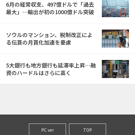
6月の経常収支、497億ドルで「過去
最大」…輸出が初の1000億ドル突破
ソウルのマンション、税制改正によ
る伝貰の月貰化加速を憂慮
5大銀行も地方銀行も延滞率上昇…融
資のハードルはさらに高く
PC ver
TOP