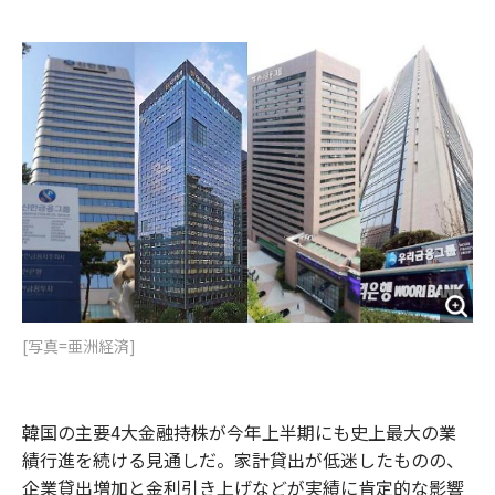
e
t
m
m
b
t
o
i
o
e
u
n
o
r
t
k
[写真=亜洲経済]
韓国の主要4大金融持株が今年上半期にも史上最大の業
績行進を続ける見通しだ。家計貸出が低迷したものの、
企業貸出増加と金利引き上げなどが実績に肯定的な影響