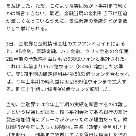
を及ぼした。ただ、このような雰囲気が下半期まで続く
かは断言できない。最近、金融当局の金利引き下げ圧迫
が激しくなっているうえに、景気低迷の憂慮などが変数
として挙げられる。
3日、金融界と金融情報会社のエフアンドガイドによる
と、KB金融、新韓金融、ハナ金融、ウリィ金融の今年第
2四半期の予想純利益は4兆5938億ウォンと集計された。
これは1年前より3572億ウォン（8.4%）増加した水準
だ。第1四半期の確定純利益4兆5951億ウォンを合わせれ
ば、今年上半期の純利益は9兆1889億ウォンまで拡大す
る。昨年上半期には8兆904億ウォンを記録した。
当初、金融界では今年上半期の実績を断言するのは難し
いという見通しが出た。核心系列会社である銀行の家計
貸出増加傾向にブレーキがかかったのが理由だった。韓
国銀行が今年に入って段階的に基準（政策）金利引き上
げを断行し、昨年まで急増していた貸出は停滞した流れ