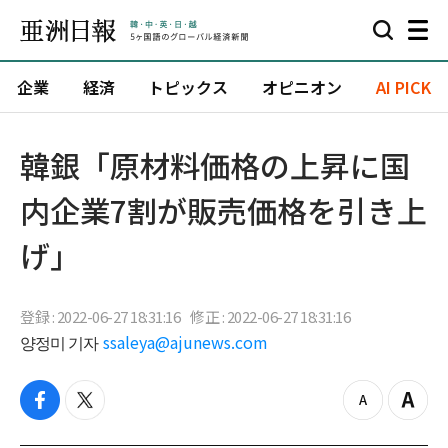
企業
経済
トピックス
オピニオン
AI PICK
韓銀「原材料価格の上昇に国
内企業7割が販売価格を引き上
げ」
登録 : 2022-06-27 18:31:16
修正 : 2022-06-27 18:31:16
양정미 기자
ssaleya@ajunews.com
f
t
z
Z
a
w
o
o
c
i
o
o