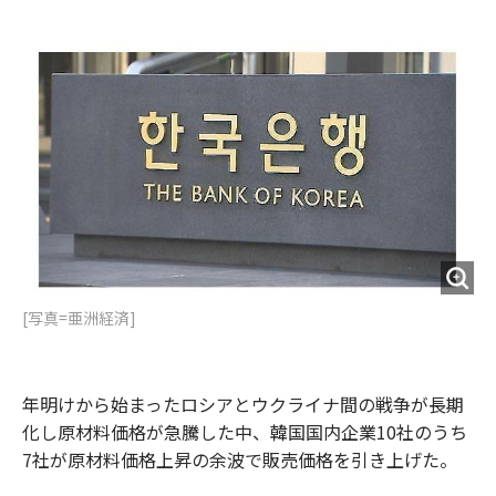
e
t
m
m
b
t
o
i
o
e
u
n
o
r
t
k
[写真=亜洲経済]
年明けから始まったロシアとウクライナ間の戦争が長期
化し原材料価格が急騰した中、韓国国内企業10社のうち
7社が原材料価格上昇の余波で販売価格を引き上げた。