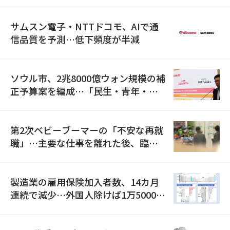
サムスン電子・NTTドコモ、AIで通
信品質を予測…低下頻度が半減
ソウル市、2兆8000億ウォン規模の補
正予算案を編成…「民生・青年・安
全」に8100億ウォンを集中投資
第2次ベビーブーマーの「不安な再就
職」…主要な仕事を離れた後、臨時
職が2倍近くに急増
製造業の雇用保険加入者数、14カ月
連続で減少…外国人除けば1万5000人
減