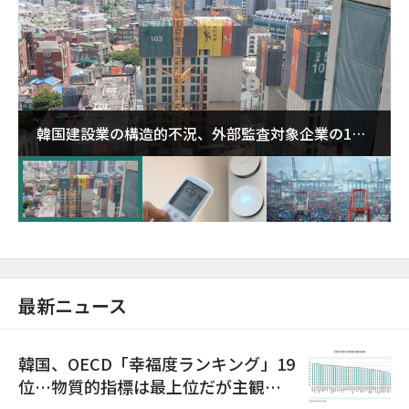
韓国建設業の構造的不況、外部監査対象企業の1割
超が「ゾンビ企業」に…5年で2.8倍増
最新ニュース
韓国、OECD「幸福度ランキング」19
位…物質的指標は最上位だが主観的
満足度は最下位