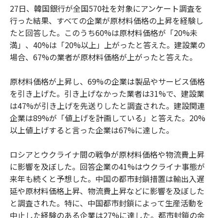
27日、韓国銀行が全国570社を対象にアンケート調査を
行った結果、すべての企業が原材料価格の上昇を経験し
たと回答した。このうち60%は原材料価格が「20%未
満」、40%は「20%以上」上がったと答えた。建設業の
場合、67%の業者が原材料価格が上がったと答えた。
原材料価格が上昇し、69%の企業は製品やサービス価格
を引き上げた。引き上げなかった業者は31%で、建設業
は47%が引き上げを先送りしたと調査された。建設関連
企業は89%が「値上げを計画している」と答えた。20%
以上値上げすると言った企業は67%に達した。
ロシアとウクライナ間の戦争が原材料価格や物流費上昇
に影響を及ぼした。回答企業の41%はウクライナ事態が
来年も続くと予想した。中国の都市封鎖措置は輸出入遅
延や原材料価格上昇、物流費上昇などに影響を及ぼした
と調査された。特に、中国都市封鎖によって生産活動を
中止した経験のある企業は27%に達した。都市封鎖の余