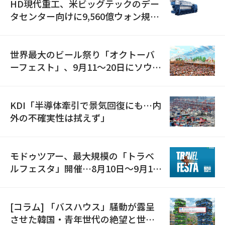
HD現代重工、米ビッグテックのデー
タセンター向けに9,560億ウォン規模
の発電設備を受注…「過去最大」
世界最大のビール祭り「オクトーバ
ーフェスト」、9月11〜20日にソウル
で開催
KDI「半導体牽引で景気回復にも…内
外の不確実性は拭えず」
モドゥツアー、最大規模の「トラベ
ルフェスタ」開催…8月10日～9月11
日
[コラム] 「バスハウス」騒動が露呈
させた韓国・青年世代の絶望と世代