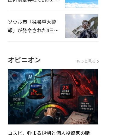
録…「上半期搭乗率
93%」
ソウル市「猛暑重大警
報」が発令された4日、
熱中症患者39人追加発
生
オピニオン
もっと見る
コスピ、強まる規制と個人投資家の賭