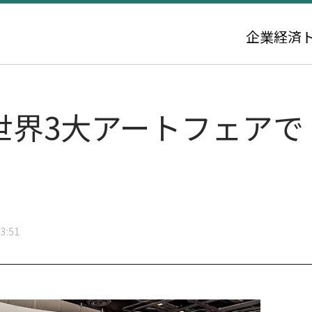
企業
経済
vo、世界3大アートフェア
3:51