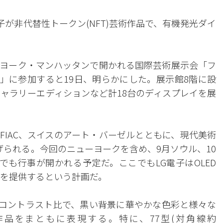
子が非代替性トークン(NFT)芸術作品で、有機発光ダイ
ューヨーク・マンハッタンで開かれる国際芸術展示会「フ
York)」に参加すると19日、明らかにした。展示館8階に設
vo・ギャラリーエディションなど計18台のディスプレイを展
FIAC、スイスのアート・バーゼルとともに、現代美術
げられる。今回のニューヨークを含め、9月ソウル、10
でも行事が開かれる予定だ。ここでもLG電子はOLED
験を提供するという計画だ。
圧倒的コントラスト比で、黒い背景に華やかな色彩と様々な
品をまともに表現する。特に、77型(対角線約