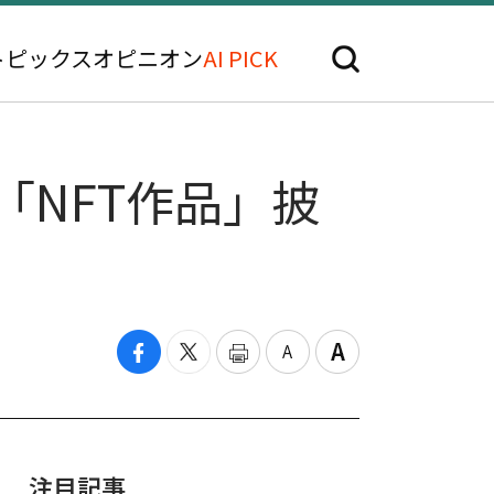
トピックス
オピニオン
AI PICK
で「NFT作品」披
注目記事