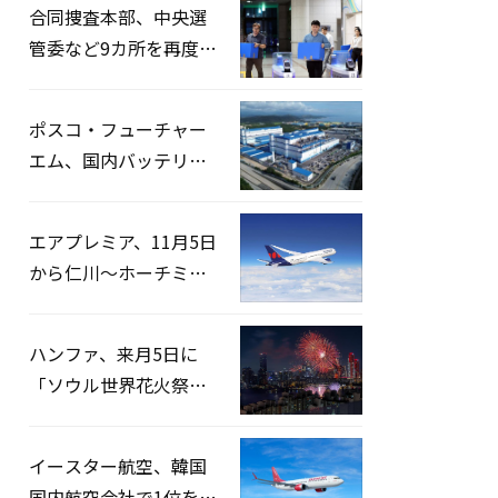
合同捜査本部、中央選
管委など9カ所を再度家
宅捜索…「投票率操
作」の資料を確保
ポスコ・フューチャー
エム、国内バッテリー
企業とLFP正極材19万ト
ンの供給契約を締結
エアプレミア、11月5日
から仁川〜ホーチミン
路線運航へ…3年2ヶ月
ぶりの再開
ハンファ、来月5日に
「ソウル世界花火祭り
2026」開催…韓・米・
英の3カ国が参加
イースター航空、韓国
国内航空会社で1位を記