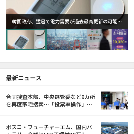
韓国政府、猛暑で電力需要が過去最高更新の可能性
に需給対応体制を点検
最新ニュース
合同捜査本部、中央選管委など9カ所
を再度家宅捜索…「投票率操作」の
資料を確保
ポスコ・フューチャーエム、国内バ