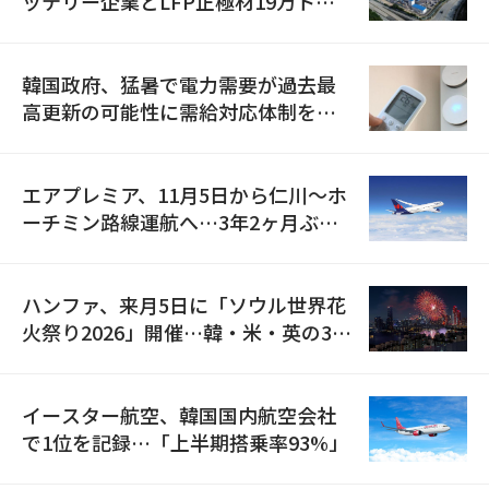
ッテリー企業とLFP正極材19万トン
の供給契約を締結
韓国政府、猛暑で電力需要が過去最
高更新の可能性に需給対応体制を点
検
エアプレミア、11月5日から仁川〜ホ
ーチミン路線運航へ…3年2ヶ月ぶり
の再開
ハンファ、来月5日に「ソウル世界花
火祭り2026」開催…韓・米・英の3カ
国が参加
イースター航空、韓国国内航空会社
で1位を記録…「上半期搭乗率93%」