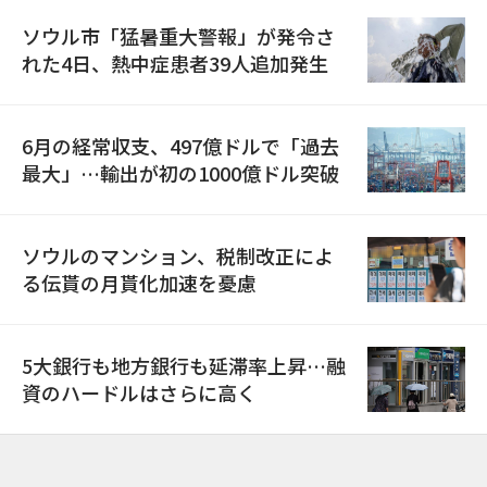
ソウル市「猛暑重大警報」が発令さ
れた4日、熱中症患者39人追加発生
6月の経常収支、497億ドルで「過去
最大」…輸出が初の1000億ドル突破
ソウルのマンション、税制改正によ
る伝貰の月貰化加速を憂慮
5大銀行も地方銀行も延滞率上昇…融
資のハードルはさらに高く