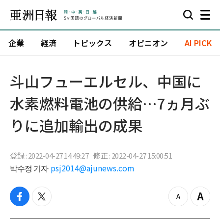
企業
経済
トピックス
オピニオン
AI PICK
斗山フューエルセル、中国に
水素燃料電池の供給…7ヵ月ぶ
りに追加輸出の成果
登録 : 2022-04-27 14:49:27
修正 : 2022-04-27 15:00:51
박수정 기자
psj2014@ajunews.com
f
t
z
Z
a
w
o
o
c
i
o
o