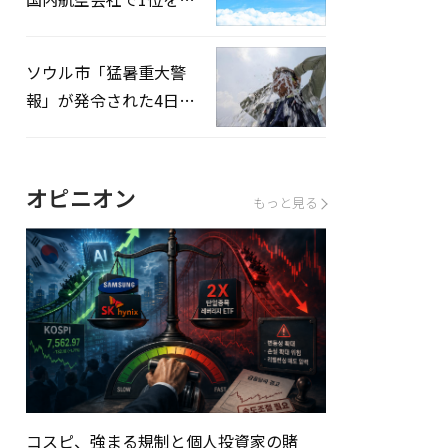
録…「上半期搭乗率
93%」
ソウル市「猛暑重大警
報」が発令された4日、
熱中症患者39人追加発
生
オピニオン
もっと見る
コスピ、強まる規制と個人投資家の賭