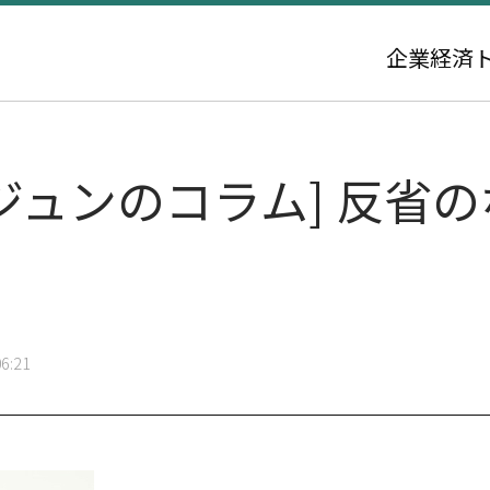
企業
経済
ジュンのコラム] 反省
6:21