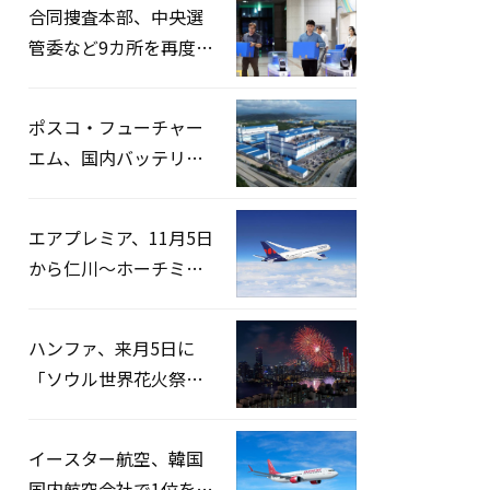
合同捜査本部、中央選
管委など9カ所を再度家
宅捜索…「投票率操
作」の資料を確保
ポスコ・フューチャー
エム、国内バッテリー
企業とLFP正極材19万ト
ンの供給契約を締結
エアプレミア、11月5日
から仁川〜ホーチミン
路線運航へ…3年2ヶ月
ぶりの再開
ハンファ、来月5日に
「ソウル世界花火祭り
2026」開催…韓・米・
英の3カ国が参加
イースター航空、韓国
国内航空会社で1位を記