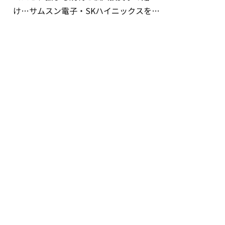
け…サムスン電子・SKハイニックスを巡
る明暗