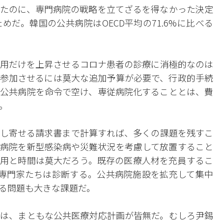
たのに、専門病院の戦略を立てざるを得なかった決定
だ。韓国の公共病院はOECD平均の71.6%に比べる
用だけを上昇させるコロナ患者の診療に消極的なのは
参加させるには莫大な追加予算が必要で、行政的手続
公共病院を命令で空け、専従病院化することとは、費
。
し寄せる請求書まで計算すれば、多くの課題を残すこ
病院を新型感染病や災難状況を考慮して放置すること
用と時間は莫大だろう。既存の医療人材を充員するこ
専門家たちは診断する。公共病院施設を拡充して集中
る問題も大きな課題だ。
は、まともな公共医療対応計画が皆無だ。むしろ尹錫