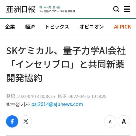
企業
経済
トピックス
オピニオン
AI PICK
SKケミカル、量子力学AI会社
「インセリブロ」と共同新薬
開発協約
登録 : 2022-04-13 10:18:25
修正 : 2022-04-13 10:18:25
박수정 기자
psj2014@ajunews.com
f
t
z
Z
a
w
o
o
c
i
o
o