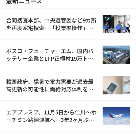
最新ニュース
合同捜査本部、中央選管委など9カ所
を再度家宅捜索…「投票率操作」の
資料を確保
ポスコ・フューチャーエム、国内バ
ッテリー企業とLFP正極材19万トン
の供給契約を締結
韓国政府、猛暑で電力需要が過去最
高更新の可能性に需給対応体制を点
検
エアプレミア、11月5日から仁川〜ホ
ーチミン路線運航へ…3年2ヶ月ぶり
の再開