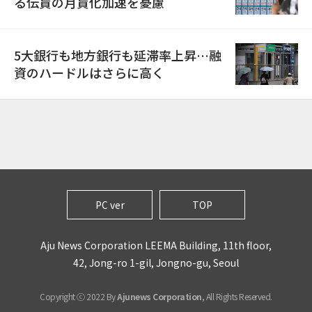
る伝貰の月貰化加速を憂慮
5大銀行も地方銀行も延滞率上昇…融
資のハードルはさらに高く
PC ver
TOP
Aju News Corporation LEEMA Building, 11th floor,
42, Jong-ro 1-gil, Jongno-gu, Seoul
Copyright ⓒ 2022 By
Ajunews Corporation
, All Rights Reserved.