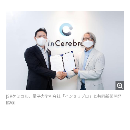
e
t
m
m
b
t
o
i
o
e
u
n
o
r
t
k
[SKケミカル、量子力学AI会社「インセリブロ」と共同新薬開発
協約]