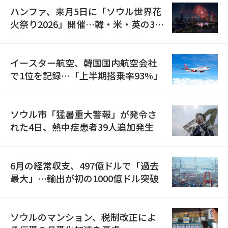
ハンファ、来月5日に「ソウル世界花
火祭り2026」開催…韓・米・英の3カ
国が参加
イースター航空、韓国国内航空会社
で1位を記録…「上半期搭乗率93%」
ソウル市「猛暑重大警報」が発令さ
れた4日、熱中症患者39人追加発生
6月の経常収支、497億ドルで「過去
最大」…輸出が初の1000億ドル突破
ソウルのマンション、税制改正によ