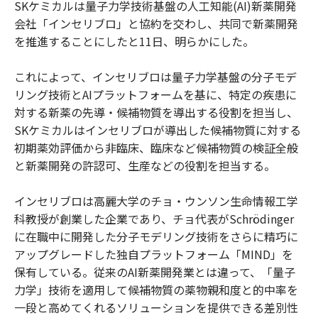
SKケミカルは量子力学技術基盤の人工知能(AI)新薬開発
会社「インセリブロ」と協約を交わし、共同で新薬開発
を推進することにしたと11日、明らかにした。
これによって、インセリブロは量子力学基盤の分子モデ
リング技術とAIプラットフォームを基に、特定の疾患に
対する新薬の先導・候補物質を導出する役割を担当し、
SKケミカルはインセリブロが導出した候補物質に対する
初期薬効評価から非臨床、臨床など候補物質の検証全般
と新薬開発の許認可、生産などの役割を担当する。
インセリブロは高麗大学のチョ・ウンソン生命情報工学
科教授が創業した企業であり、チョ代表がSchrödinger
に在職中に開発した分子モデリング技術をさらに精巧に
アップグレードした独自プラットフォーム「MIND」を
保有している。従来のAI新薬開発業とは違って、「量子
力学」技術を適用して候補物質の薬物親和度と的中率を
一段と高めてくれるソリューションを提供できる差別性