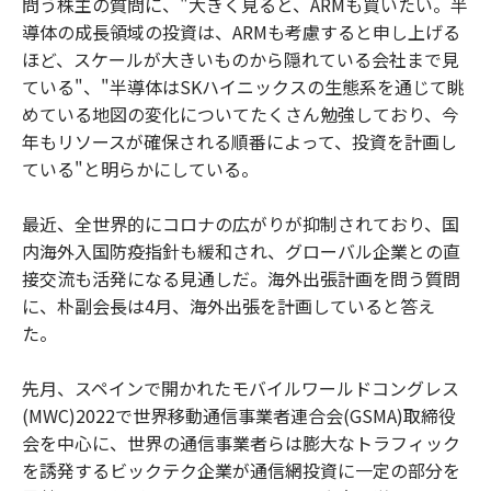
問う株主の質問に、"大きく見ると、ARMも買いたい。半
導体の成長領域の投資は、ARMも考慮すると申し上げる
ほど、スケールが大きいものから隠れている会社まで見
ている"、"半導体はSKハイニックスの生態系を通じて眺
めている地図の変化についてたくさん勉強しており、今
年もリソースが確保される順番によって、投資を計画し
ている"と明らかにしている。
最近、全世界的にコロナの広がりが抑制されており、国
内海外入国防疫指針も緩和され、グローバル企業との直
接交流も活発になる見通しだ。海外出張計画を問う質問
に、朴副会長は4月、海外出張を計画していると答え
た。
先月、スペインで開かれたモバイルワールドコングレス
(MWC)2022で世界移動通信事業者連合会(GSMA)取締役
会を中心に、世界の通信事業者らは膨大なトラフィック
を誘発するビックテク企業が通信網投資に一定の部分を