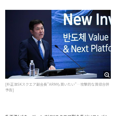
e
t
m
m
b
t
o
i
o
e
u
n
o
r
t
k
[朴正浩SKスクエア副会長"ARMも買いたい"…攻撃的な買収合併
予告]