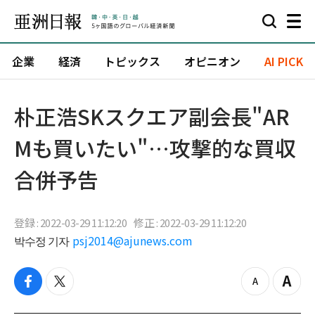
企業
経済
トピックス
オピニオン
AI PICK
朴正浩SKスクエア副会長"AR
Mも買いたい"…攻撃的な買収
合併予告
登録 : 2022-03-29 11:12:20
修正 : 2022-03-29 11:12:20
박수정 기자
psj2014@ajunews.com
f
t
z
Z
a
w
o
o
c
i
o
o