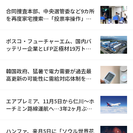
合同捜査本部、中央選管委など9カ所
を再度家宅捜索…「投票率操作」の
資料を確保
ポスコ・フューチャーエム、国内バ
ッテリー企業とLFP正極材19万トン
の供給契約を締結
韓国政府、猛暑で電力需要が過去最
高更新の可能性に需給対応体制を点
検
エアプレミア、11月5日から仁川〜ホ
ーチミン路線運航へ…3年2ヶ月ぶり
の再開
ハンファ、来月5日に「ソウル世界花