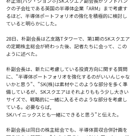
朴正浩(パク・ジョンホ)SKスクエア副会長がソフトバン
クの子会社である英国の半導体企業「ARM」まで考慮す
るほど、半導体ポートフォリオの強化を積極的に検討し
ていると明らかにした。
28日、朴副会長は乙支路Tタワーで、第1期のSKスクエア
の定期株主総会が終わった後、記者たちに会って、この
ように述べた。
朴副会長は、新たに考慮している投資方向に関する質問
に、"半導体ポートフォリオを強化するのがいいんじゃな
いかと思う"、"SK(株)は素材やこのような部分を多く準
備しているが、SKスクエアはそれよりももう少し大きい
サイズで、戦略的に一緒に入るそのような部分を考慮し
ている。必要ならば,
SKハイニックスとも一緒にできると思う"と伝えた。
朴副会長は同日の株主総会でも、半導体買収合併計画を