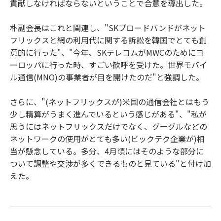
貢献しなければならないということで合意を導出した。
朴副会長はこれと関連し、"SKブロードバンドがネット
フリックスと網の利用代に関する訴訟を韓国でとても創
意的に行った"、"今年、SKテレコムがMWCのためにヨ
ーロッパに行った時、すごい歓呼を受けた。世界モバイ
ル通信(MNO)の事業者が目を開けたのだ"と強調した。
さらに、"(ネットフリックスが)米国の通信会社とはもう
少し精算がうまく進んでいるという感じがある"、"私が
思うにはネットフリックスだけでなく、グーグルなどの
ネットワークの使用がとても多い(ビックテク企業が)相
当が懸念している。多分、4月頃にはそのような部分に
ついて調整や交渉が多くできるものと見ている"と付け加
えた。