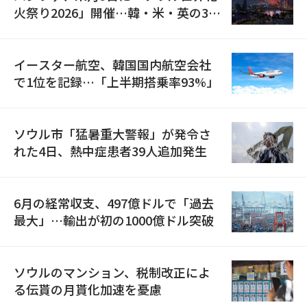
火祭り2026」開催…韓・米・英の3カ
国が参加
イースター航空、韓国国内航空会社
で1位を記録…「上半期搭乗率93%」
ソウル市「猛暑重大警報」が発令さ
れた4日、熱中症患者39人追加発生
6月の経常収支、497億ドルで「過去
最大」…輸出が初の1000億ドル突破
ソウルのマンション、税制改正によ
る伝貰の月貰化加速を憂慮