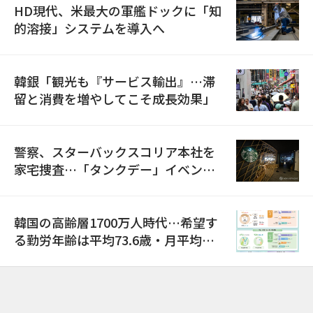
HD現代、米最大の軍艦ドックに「知
的溶接」システムを導入へ
韓銀「観光も『サービス輸出』…滞
留と消費を増やしてこそ成長効果」
警察、スターバックスコリア本社を
家宅捜査…「タンクデー」イベント
巡り侮辱容疑
韓国の高齢層1700万人時代…希望す
る勤労年齢は平均73.6歳・月平均賃
金は300万ウォン以上