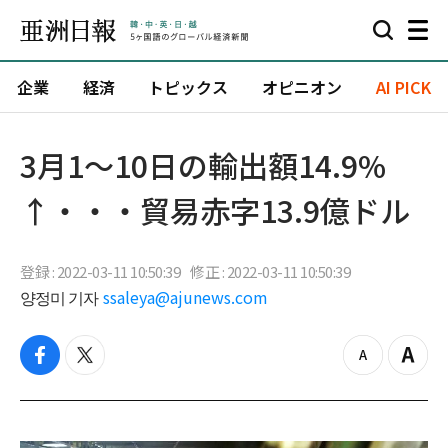
企業
経済
トピックス
オピニオン
AI PICK
3月1～10日の輸出額14.9%
↑・・・貿易赤字13.9億ドル
登録 : 2022-03-11 10:50:39
修正 : 2022-03-11 10:50:39
양정미 기자
ssaleya@ajunews.com
f
t
z
Z
a
w
o
o
c
i
o
o
e
t
m
m
b
t
o
i