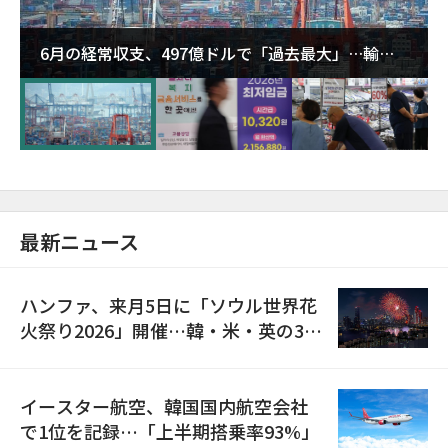
6月の経常収支、497億ドルで「過去最大」…輸出
が初の1000億ドル突破
最新ニュース
ハンファ、来月5日に「ソウル世界花
火祭り2026」開催…韓・米・英の3カ
国が参加
イースター航空、韓国国内航空会社
で1位を記録…「上半期搭乗率93%」