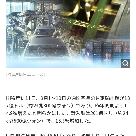
o
e
u
n
o
r
t
k
[写真=聯合ニュース]
関税庁は11日、3月1～10日の通関基準の暫定輸出額が18
7億ドル（約23兆300億ウォン）であり、昨年同期より1
4.9%増えたと明らかにした。輸入額は201億ドル（約24
兆7500億ウォン）で、15.3%増加した。
同期間の操業日数は6.5日となり、昨年より一日減った。