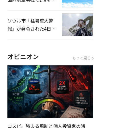
録…「上半期搭乗率
93%」
ソウル市「猛暑重大警
報」が発令された4日、
熱中症患者39人追加発
生
オピニオン
もっと見る
コスピ、強まる規制と個人投資家の賭