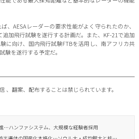
性能である最大探知距離など基本的なレーダーの機能
ば、AESAレーダーの要求性能がよく守られたのか、
て追加飛行試験を遂行する計画だ。また、KF-21で追加
験に向け、国内飛行試験FTBを活用し、南アフリカ共
行試験を遂行する予定だ。
信 、翻案、配布することは禁じられています。
を推進…ハンファシステム、大規模な経験者採用
· ハンファシステム、国防半導体の国産化本格化…ソウル大・成均館大と核心チップを共同開発