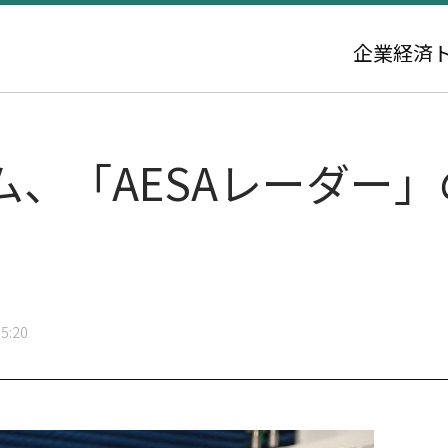
企業
経済
ム、「AESAレーダー
5:20