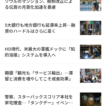
ソウルのマンション、税制改正によ
る伝貰の月貰化加速を憂慮
5大銀行も地方銀行も延滞率上昇…融
資のハードルはさらに高く
HD現代、米最大の軍艦ドックに「知
的溶接」システムを導入へ
韓銀「観光も『サービス輸出』…滞
留と消費を増やしてこそ成長効果」
警察、スターバックスコリア本社を
家宅捜査…「タンクデー」イベント