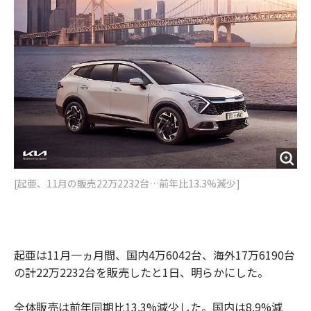
o
e
u
n
o
r
t
k
[起亜、11月の販売22万2232台…前年比13.3%減少]
起亜は11月一ヵ月間、国内4万6042台、海外17万6190台
の計22万2232台を販売したと1日、明らかにした。
全体販売は前年同期比13.3%減少した。国内は8.9%減