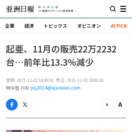
企業
経済
トピックス
オピニオン
AI PICK
起亜、11月の販売22万2232
台…前年比13.3%減少
登録 : 2021-12-02 18:00:28
修正 : 2021-12-02 18:00:28
박수정 기자
psj2014@ajunews.com
f
t
z
Z
a
w
o
o
c
i
o
o
e
t
m
m
b
t
o
i