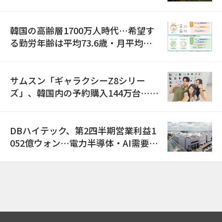
巡り侮辱容疑
韓国の高齢層1700万人時代…希望す
る勤労年齢は平均73.6歳・月平均賃
金は300万ウォン以上
サムスン「ギャラクシーZ8シリー
ズ」、韓国内の予約購入144万台…
「過去最多」
DBハイテック、第2四半期営業利益1
052億ウォン…電力半導体・AI需要増
で売上高23%増