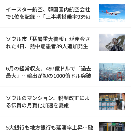
イースター航空、韓国国内航空会社
で1位を記録…「上半期搭乗率93%」
ソウル市「猛暑重大警報」が発令さ
れた4日、熱中症患者39人追加発生
6月の経常収支、497億ドルで「過去
最大」…輸出が初の1000億ドル突破
ソウルのマンション、税制改正によ
る伝貰の月貰化加速を憂慮
5大銀行も地方銀行も延滞率上昇…融