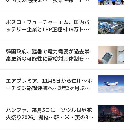
資料を確保
ポスコ・フューチャーエム、国内バ
ッテリー企業とLFP正極材19万トン
の供給契約を締結
韓国政府、猛暑で電力需要が過去最
高更新の可能性に需給対応体制を点
検
エアプレミア、11月5日から仁川〜ホ
ーチミン路線運航へ…3年2ヶ月ぶり
の再開
ハンファ、来月5日に「ソウル世界花
火祭り2026」開催…韓・米・英の3カ
国が参加