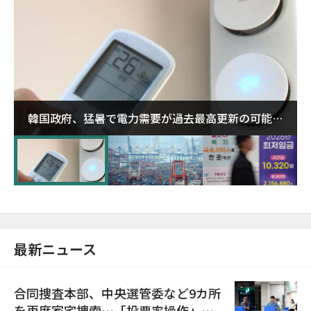
韓国政府、猛暑で電力需要が過去最高更新の可能性
に需給対応体制を点検
最新ニュース
合同捜査本部、中央選管委など9カ所
を再度家宅捜索…「投票率操作」の