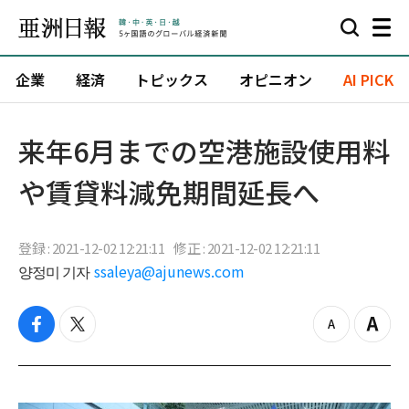
企業
経済
トピックス
オピニオン
AI PICK
来年6月までの空港施設使用料
や賃貸料減免期間延長へ
登録 : 2021-12-02 12:21:11
修正 : 2021-12-02 12:21:11
양정미 기자
ssaleya@ajunews.com
f
t
z
Z
a
w
o
o
c
i
o
o
e
t
m
m
b
t
o
i