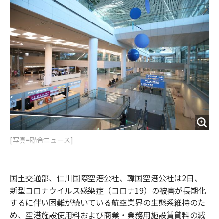
o
e
u
n
o
r
t
k
[写真=聯合ニュース]
国土交通部、仁川国際空港公社、韓国空港公社は2日、
新型コロナウイルス感染症（コロナ19）の被害が長期化
するに伴い困難が続いている航空業界の生態系維持のた
め、空港施設使用料および商業・業務用施設賃貸料の減