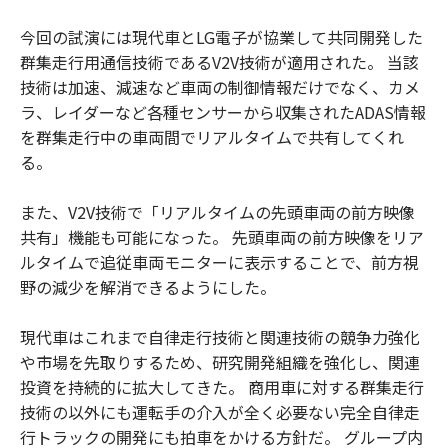
今回の試演には現代車とLG電子が協業して共同開発した
群集走行用通信技術であるV2V技術が適用された。 当該
技術は加速、減速など車両の制御情報だけでなく、カメ
ラ、レイダーなど各種センサーから収集されたADAS情報
を群集走行中の車両間でリアルタイムで共有してくれ
る。
また、V2V技術で「リアルタイムの先頭車両の前方映像
共有」機能も可能になった。 先頭車両の前方映像をリア
ルタイムで追従車両モニターに表示することで、前方視
野の減少を解消できるようにした。
現代車はこれまで自律走行技術と関連技術の競争力強化
や市場を先取りするため、研究開発組織を強化し、関連
投資を持続的に拡大してきた。 商用車に対する群集走行
技術の以外にも運転手の介入が全く必要ない完全自律走
行トラックの開発にも拍車をかける方針だ。 グループ内