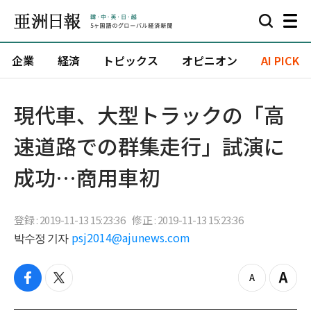
企業
経済
トピックス
オピニオン
AI PICK
​​現代車、大型トラックの「高
速道路での群集走行」試演に
成功…商用車初
登録 : 2019-11-13 15:23:36
修正 : 2019-11-13 15:23:36
박수정 기자
psj2014@ajunews.com
f
t
z
Z
a
w
o
o
c
i
o
o