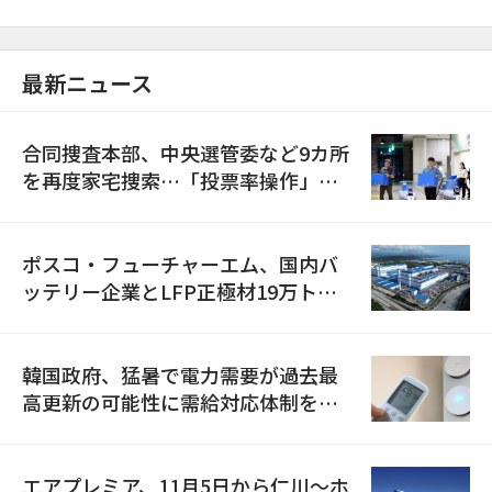
最新ニュース
合同捜査本部、中央選管委など9カ所
を再度家宅捜索…「投票率操作」の
資料を確保
ポスコ・フューチャーエム、国内バ
ッテリー企業とLFP正極材19万トン
の供給契約を締結
韓国政府、猛暑で電力需要が過去最
高更新の可能性に需給対応体制を点
検
エアプレミア、11月5日から仁川〜ホ