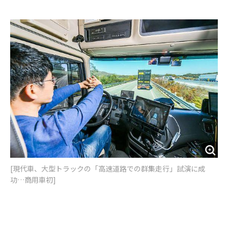
e
t
m
m
b
t
o
i
o
e
u
n
o
r
t
k
[​​現代車、大型トラックの「高速道路での群集走行」試演に成
功…商用車初]