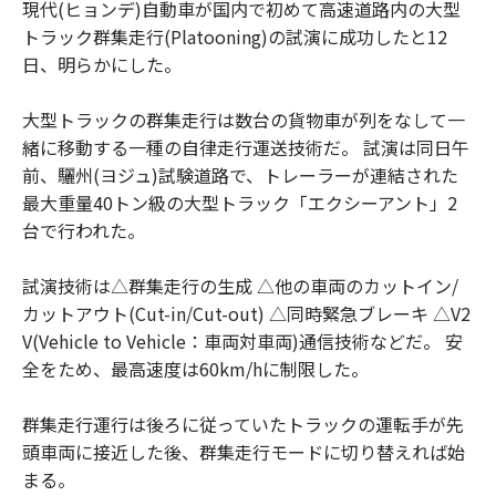
現代(ヒョンデ)自動車が国内で初めて高速道路内の大型
トラック群集走行(Platooning)の試演に成功したと12
日、明らかにした。
大型トラックの群集走行は数台の貨物車が列をなして一
緒に移動する一種の自律走行運送技術だ。 試演は同日午
前、驪州(ヨジュ)試験道路で、トレーラーが連結された
最大重量40トン級の大型トラック「エクシーアント」2
台で行われた。
試演技術は△群集走行の生成 △他の車両のカットイン/
カットアウト(Cut-in/Cut-out) △同時緊急ブレーキ △V2
V(Vehicle to Vehicle：車両対車両)通信技術などだ。 安
全をため、最高速度は60km/hに制限した。
群集走行運行は後ろに従っていたトラックの運転手が先
頭車両に接近した後、群集走行モードに切り替えれば始
まる。