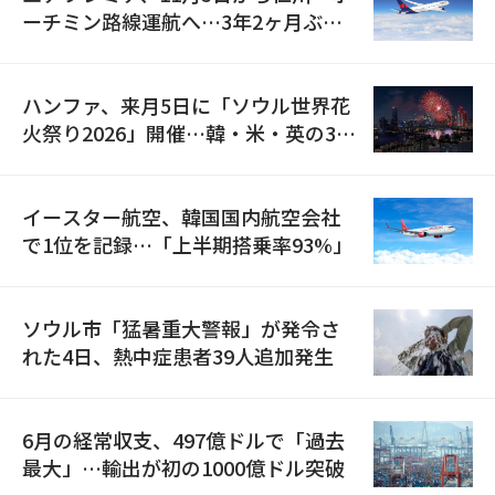
ーチミン路線運航へ…3年2ヶ月ぶり
の再開
ハンファ、来月5日に「ソウル世界花
火祭り2026」開催…韓・米・英の3カ
国が参加
イースター航空、韓国国内航空会社
で1位を記録…「上半期搭乗率93%」
ソウル市「猛暑重大警報」が発令さ
れた4日、熱中症患者39人追加発生
6月の経常収支、497億ドルで「過去
最大」…輸出が初の1000億ドル突破