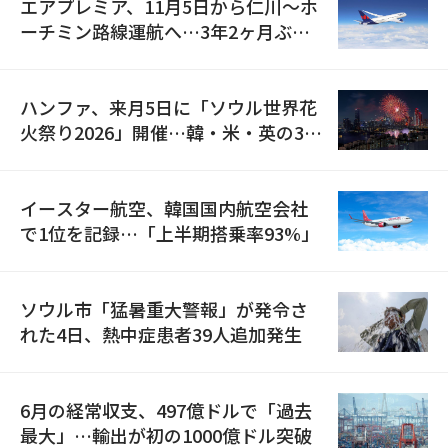
エアプレミア、11月5日から仁川〜ホ
ーチミン路線運航へ…3年2ヶ月ぶり
の再開
ハンファ、来月5日に「ソウル世界花
火祭り2026」開催…韓・米・英の3カ
国が参加
イースター航空、韓国国内航空会社
で1位を記録…「上半期搭乗率93%」
ソウル市「猛暑重大警報」が発令さ
れた4日、熱中症患者39人追加発生
6月の経常収支、497億ドルで「過去
最大」…輸出が初の1000億ドル突破