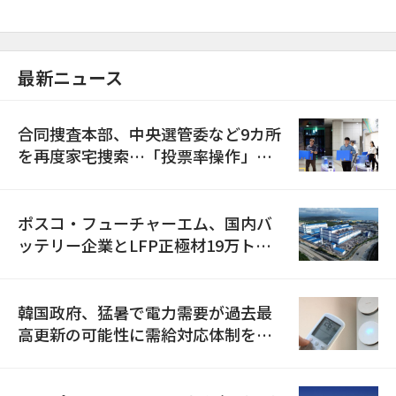
最新ニュース
合同捜査本部、中央選管委など9カ所
を再度家宅捜索…「投票率操作」の
資料を確保
ポスコ・フューチャーエム、国内バ
ッテリー企業とLFP正極材19万トン
の供給契約を締結
韓国政府、猛暑で電力需要が過去最
高更新の可能性に需給対応体制を点
検