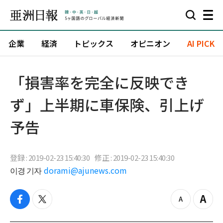
企業
経済
トピックス
オピニオン
AI PICK
「損害率を完全に反映でき
ず」上半期に車保険、引上げ
予告
登録 : 2019-02-23 15:40:30
修正 : 2019-02-23 15:40:30
이경 기자
dorami@ajunews.com
f
t
z
Z
a
w
o
o
c
i
o
o