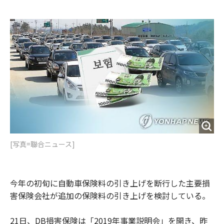
e
t
m
m
b
t
o
i
o
e
u
n
o
r
t
k
[写真=聯合ニュース]
今年の初旬に自動車保険料の引き上げを断行した主要損
害保険会社が追加の保険料の引き上げを検討している。
21日、DB損害保険は「2019年事業説明会」を開き、昨